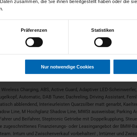
 Daten zusammen, die Sie ihnen bereitgestellt haben oder die s
n.
Leichtmetallfelgen
Präferenzen
Statistiken
HU neu
Nur notwendige Cookies
 Wireless Charging, ABS, Active Guard, Adaptiver LED-Scheinwerfer
opf, Automatic, DAB Tuner, Dachreling, Driving Assistant, Fernlich
isch abblendend, Interieurleisten Quarzsilber matt genarbt, Kaeltemi
dow Line, M Hochglanz Shadow Line, MWSt ausweisbar, Parking Ass
ahrer und Beifahrer, Steptronic Getriebe mit Doppelkupplung, Steuer
f Sie zugeschnittenes Finanzierungs- oder Leasingangebot der BMW-
team. Irrtum und Zwischenverkauf vorbehalten! , Irrtümer und Zwis