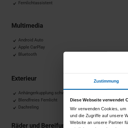
Fernlichtassistent
Multimedia
Android Auto
Apple CarPlay
Bluetooth
Exterieur
Zustimmung
Anhängerkupplung schwenkbar, Anhängerkupplung fest
Diese Webseite verwendet 
Blendfreies Fernlicht
Dachreling
Wir verwenden Cookies, um I
und die Zugriffe auf unsere 
Website an unsere Partner fü
Räder und Bereifung