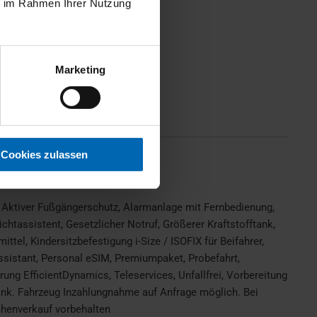
ie im Rahmen Ihrer Nutzung
Marketing
Scheckheftgepflegt
Cookies zulassen
, Aktiver Fußgängerschutz, Alarmanlage mit Fernbedienung,
tassistent, Gesetzlicher Notruf, Größerer Kraftstofftank,
ttel, Kindersitzbefestigung i-Size / ISOFIX für Beifahrer,
istant, Personal eSIM, Premiumpaket, Probefahrt,
ung EfficientDynamics, Teleservices, Unfallfrei, Vorbereitung
Bank. Fahrzeug Inzahlungnahme auf Anfrage möglich. Bei
chenverkauf vorbehalten