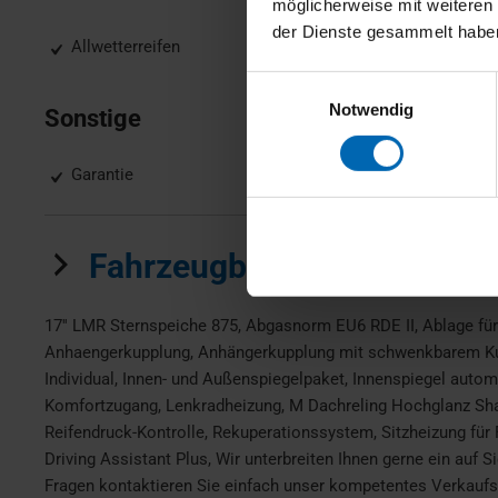
möglicherweise mit weiteren
der Dienste gesammelt habe
Allwetterreifen
Einwilligungsauswahl
Notwendig
Sonstige
Garantie
Fahrzeugbeschreibung
17'' LMR Sternspeiche 875, Abgasnorm EU6 RDE II, Ablage für
Anhaengerkupplung, Anhängerkupplung mit schwenkbarem Kugelk
Individual, Innen- und Außenspiegelpaket, Innenspiegel automat
Komfortzugang, Lenkradheizung, M Dachreling Hochglanz Sha
Reifendruck-Kontrolle, Rekuperationssystem, Sitzheizung für F
Driving Assistant Plus, Wir unterbreiten Ihnen gerne ein au
Fragen kontaktieren Sie einfach unser kompetentes Verkaufs