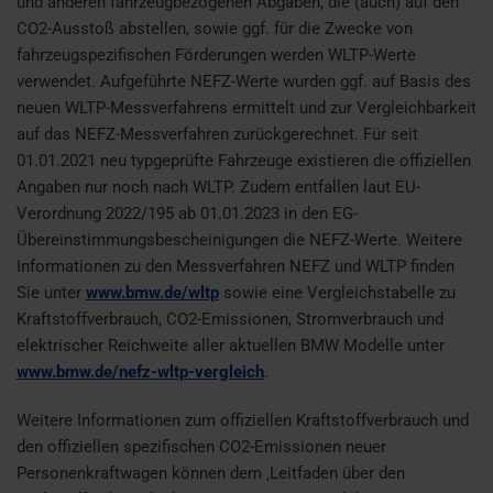
und anderen fahrzeugbezogenen Abgaben, die (auch) auf den
CO2-Ausstoß abstellen, sowie ggf. für die Zwecke von
fahrzeugspezifischen Förderungen werden WLTP-Werte
verwendet. Aufgeführte NEFZ-Werte wurden ggf. auf Basis des
neuen WLTP-Messverfahrens ermittelt und zur Vergleichbarkeit
auf das NEFZ-Messverfahren zurückgerechnet. Für seit
01.01.2021 neu typgeprüfte Fahrzeuge existieren die offiziellen
Angaben nur noch nach WLTP. Zudem entfallen laut EU-
Verordnung 2022/195 ab 01.01.2023 in den EG-
Übereinstimmungsbescheinigungen die NEFZ-Werte. Weitere
Informationen zu den Messverfahren NEFZ und WLTP finden
Sie unter
www.bmw.de/wltp
sowie eine Vergleichstabelle zu
Kraftstoffverbrauch, CO2-Emissionen, Stromverbrauch und
elektrischer Reichweite aller aktuellen BMW Modelle unter
www.bmw.de/nefz-wltp-vergleich
.
Weitere Informationen zum offiziellen Kraftstoffverbrauch und
den offiziellen spezifischen CO2-Emissionen neuer
Personenkraftwagen können dem ‚Leitfaden über den