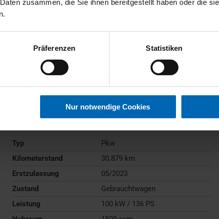
 Daten zusammen, die Sie ihnen bereitgestellt haben oder die s
n.
Präferenzen
Statistiken
BMW
218
Active Tourer
Nur notwendige Cookies
Gebrauchtwagen
Typ
Pkw
Kilometerstand
30.879 km
Erstzulassung
05/2023
Zustand
Gebrauchtwagen
Leistung
100 kW / 136 PS
Hubraum
1500 ccm