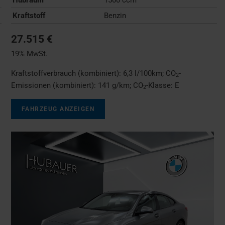
Kraftstoff
Benzin
27.515 €
19% MwSt.
Kraftstoffverbrauch (kombiniert):
6,3 l/100km
;
CO
-
2
Emissionen (kombiniert):
141 g/km
;
CO
-Klasse:
E
2
FAHRZEUG ANZEIGEN