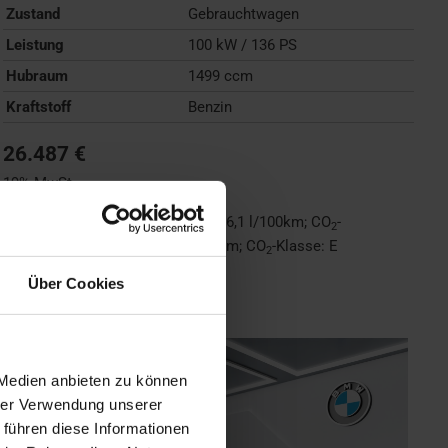
Zustand
Gebrauchtwagen
Leistung
100 kW / 136 PS
Hubraum
1499 ccm
Kraftstoff
Benzin
26.487 €
19% MwSt.
Kraftstoffverbrauch (kombiniert):
6,1 l/100km
;
CO
-
2
Emissionen (kombiniert):
138 g/km
;
CO
-Klasse:
E
2
Über Cookies
FAHRZEUG ANZEIGEN
 Medien anbieten zu können
hrer Verwendung unserer
 führen diese Informationen