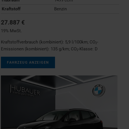
Kraftstoff
Benzin
27.887 €
19% MwSt.
Kraftstoffverbrauch (kombiniert):
5,9 l/100km
;
CO
-
2
Emissionen (kombiniert):
135 g/km
;
CO
-Klasse:
D
2
FAHRZEUG ANZEIGEN