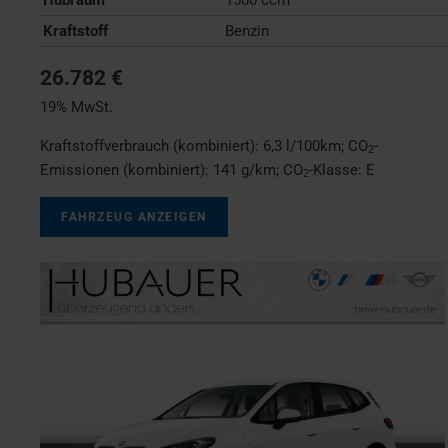
Kraftstoff
Benzin
26.782 €
19% MwSt.
Kraftstoffverbrauch (kombiniert):
6,3 l/100km
;
CO
-
2
Emissionen (kombiniert):
141 g/km
;
CO
-Klasse:
E
2
FAHRZEUG ANZEIGEN