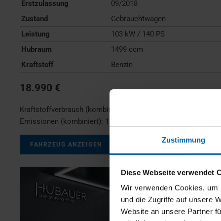
Erstzulassung
09/2018
Zustand
Gebrauchtwagen
Leistung
103 kW / 140 PS
Hubraum
1499 ccm
Kraftstoff
Benzin
18.990 €
Kraftstoffverbrauch (kombiniert):
7,0 l/100km
;
CO
-
2
Emissionen (kombiniert):
159 g/km
;
CO
-Klasse:
F
2
Zustimmung
FAHRZEUG ANZEIGEN
Diese Webseite verwendet 
Wir verwenden Cookies, um I
und die Zugriffe auf unsere 
Website an unsere Partner fü