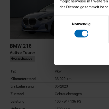
möglicherweise mit weiteren
der Dienste gesammelt habe
Einwilligungsauswahl
Notwendig
BMW
218
Active Tourer
Gebrauchtwagen
Typ
Pkw
Kilometerstand
38.029 km
Erstzulassung
05/2023
Zustand
Gebrauchtwagen
Leistung
100 kW / 136 PS
Hubraum
1500 ccm