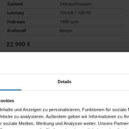
Zustand
Gebrauchtwagen
Leistung
100 kW / 136 PS
Hubraum
1499 ccm
Kraftstoff
Benzin
22.990 €
Kraftstoffverbrauch (kombiniert):
6,0 l/100km
;
CO
-
2
Emissionen (kombiniert):
136 g/km
;
CO
-Klasse:
E
2
FAHRZEUG ANZEIGEN
Details
Cookies
nhalte und Anzeigen zu personalisieren, Funktionen für soziale
Website zu analysieren. Außerdem geben wir Informationen zu I
r soziale Medien, Werbung und Analysen weiter. Unsere Partner