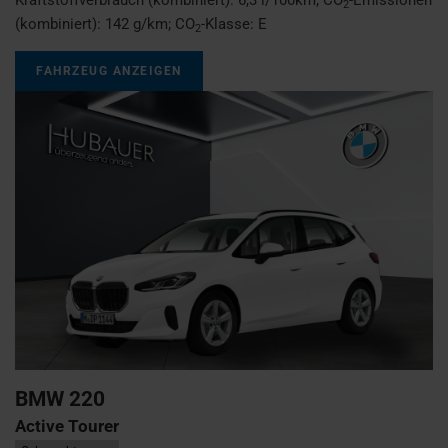
2
(kombiniert):
142 g/km
;
CO
-Klasse:
E
2
FAHRZEUG ANZEIGEN
BMW
220
Active Tourer