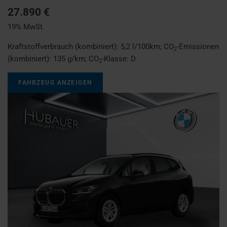
27.890 €
19% MwSt.
Kraftstoffverbrauch (kombiniert):
5,2 l/100km
;
CO
-Emissionen
2
(kombiniert):
135 g/km
;
CO
-Klasse:
D
2
FAHRZEUG ANZEIGEN