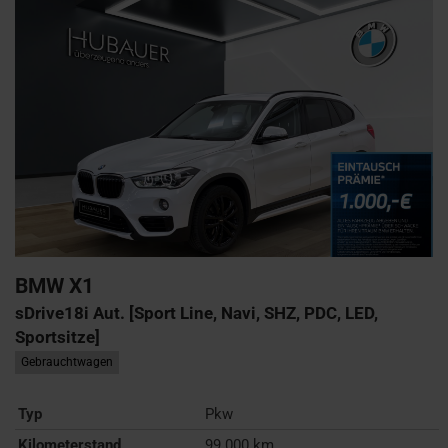
BMW
X1
sDrive18i Aut. [Sport Line, Navi, SHZ, PDC, LED,
Sportsitze]
Gebrauchtwagen
Typ
Pkw
Kilometerstand
99.000 km