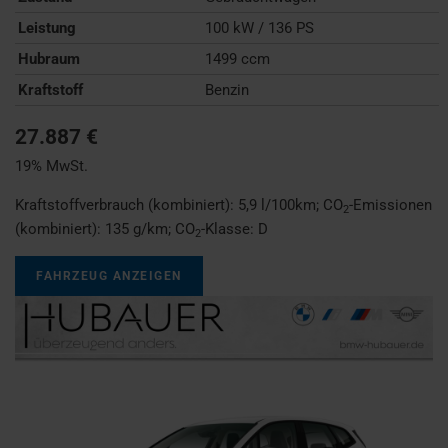
Leistung
100 kW / 136 PS
Hubraum
1499 ccm
Kraftstoff
Benzin
27.887 €
19% MwSt.
Kraftstoffverbrauch (kombiniert):
5,9 l/100km
;
CO
-Emissionen
2
(kombiniert):
135 g/km
;
CO
-Klasse:
D
2
FAHRZEUG ANZEIGEN