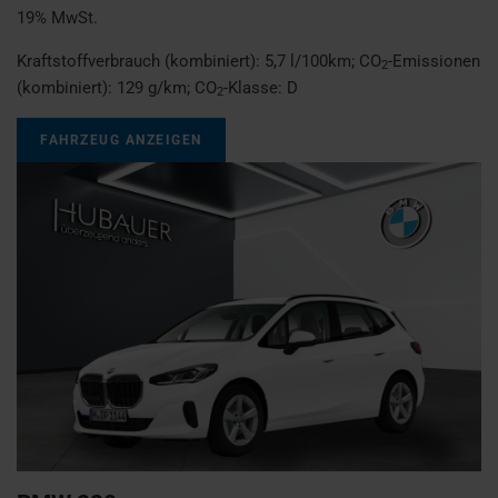
19% MwSt.
Kraftstoffverbrauch (kombiniert):
5,7 l/100km
;
CO
-Emissionen
2
(kombiniert):
129 g/km
;
CO
-Klasse:
D
2
FAHRZEUG ANZEIGEN