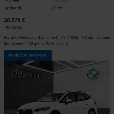
Hubraum
1500 ccm
Kraftstoff
Benzin
28.576 €
19% MwSt.
Kraftstoffverbrauch (kombiniert):
5,7 l/100km
;
CO
-Emissionen
2
(kombiniert):
130 g/km
;
CO
-Klasse:
D
2
FAHRZEUG ANZEIGEN