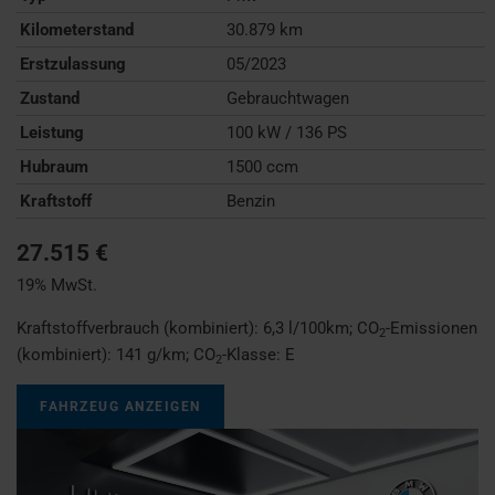
Kilometerstand
30.879 km
Erstzulassung
05/2023
Zustand
Gebrauchtwagen
Leistung
100 kW / 136 PS
Hubraum
1500 ccm
Kraftstoff
Benzin
27.515 €
19% MwSt.
Kraftstoffverbrauch (kombiniert):
6,3 l/100km
;
CO
-Emissionen
2
(kombiniert):
141 g/km
;
CO
-Klasse:
E
2
FAHRZEUG ANZEIGEN