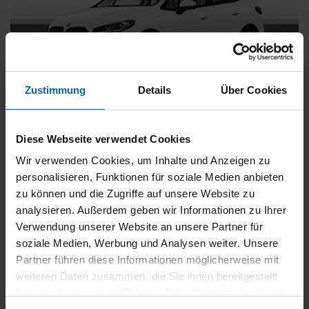
Zustimmung
Details
Über Cookies
BMW
225
xDrive Active Tourer [Navi, RFK, Aktivsitz]
Diese Webseite verwendet Cookies
Gebrauchtwagen
Wir verwenden Cookies, um Inhalte und Anzeigen zu
personalisieren, Funktionen für soziale Medien anbieten
Typ
Pkw
zu können und die Zugriffe auf unsere Website zu
Kilometerstand
54.750 km
analysieren. Außerdem geben wir Informationen zu Ihrer
Erstzulassung
05/2023
Verwendung unserer Website an unsere Partner für
Zustand
Gebrauchtwagen
soziale Medien, Werbung und Analysen weiter. Unsere
Partner führen diese Informationen möglicherweise mit
Leistung
180 kW / 245 PS
weiteren Daten zusammen, die Sie ihnen bereitgestellt
Hubraum
1499 ccm
haben oder die sie im Rahmen Ihrer Nutzung der Dienste
Kraftstoff
Hybrid (Benzin/Elektro)