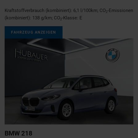
Kraftstoffverbrauch (kombiniert):
6,1 l/100km
;
CO
-Emissionen
2
(kombiniert):
138 g/km
;
CO
-Klasse:
E
2
FAHRZEUG ANZEIGEN
BMW
218