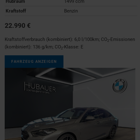
Hubraum
1499 ccm
Kraftstoff
Benzin
22.990 €
Kraftstoffverbrauch (kombiniert):
6,0 l/100km
;
CO
-Emissionen
2
(kombiniert):
136 g/km
;
CO
-Klasse:
E
2
FAHRZEUG ANZEIGEN