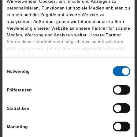
Wir verwenden Cookies, um Inhalte und Anzeigen zu
personalisieren, Funktionen für soziale Medien anbieten zu
Ich habe die Informationen zum Datenschutz gelesen
können und die Zugriffe auf unsere Website zu
und akzeptiere sie.
analysieren. Außerdem geben wir Informationen zu Ihrer
*
Erforderliche Angaben
Verwendung unserer Website an unsere Partner für soziale
Medien, Werbung und Analysen weiter. Unsere Partner
führen diese Informationen möglicherweise mit weiteren
Daten zusammen, die Sie ihnen bereitgestellt haben oder
die sie im Rahmen Ihrer Nutzung der Dienste gesammelt
haben.
Einwilligungsauswahl
Verbrauchswerte
Notwendig
Kraftstoffverbrauch (kombiniert):
5,7 l/100km
Präferenzen
CO
-Emissionen (kombiniert):
129 g/km
2
CO
-Klasse:
D
2
Statistiken
Kraftstoffverbrauch Innenstadt:
7,6 l/100km
Kraftstoffverbrauch Stadtrand:
5,4 l/100km
Kraftstoffverbrauch Landstraße:
4,9 l/100km
Marketing
Kraftstoffverbrauch Autobahn:
5,9 l/100km