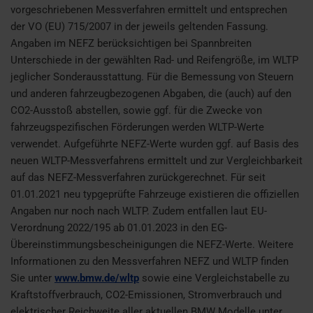
vorgeschriebenen Messverfahren ermittelt und entsprechen
der VO (EU) 715/2007 in der jeweils geltenden Fassung.
Angaben im NEFZ berücksichtigen bei Spannbreiten
Unterschiede in der gewählten Rad- und Reifengröße, im WLTP
jeglicher Sonderausstattung. Für die Bemessung von Steuern
und anderen fahrzeugbezogenen Abgaben, die (auch) auf den
CO2-Ausstoß abstellen, sowie ggf. für die Zwecke von
fahrzeugspezifischen Förderungen werden WLTP-Werte
verwendet. Aufgeführte NEFZ-Werte wurden ggf. auf Basis des
neuen WLTP-Messverfahrens ermittelt und zur Vergleichbarkeit
auf das NEFZ-Messverfahren zurückgerechnet. Für seit
01.01.2021 neu typgeprüfte Fahrzeuge existieren die offiziellen
Angaben nur noch nach WLTP. Zudem entfallen laut EU-
Verordnung 2022/195 ab 01.01.2023 in den EG-
Übereinstimmungsbescheinigungen die NEFZ-Werte. Weitere
Informationen zu den Messverfahren NEFZ und WLTP finden
Sie unter
www.bmw.de/wltp
sowie eine Vergleichstabelle zu
Kraftstoffverbrauch, CO2-Emissionen, Stromverbrauch und
elektrischer Reichweite aller aktuellen BMW Modelle unter