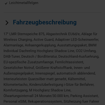
Leichtmetallfelgen
Fahrzeugbeschreibung
17'' LMR Sternspeiche 875, Abgastechnik EU6d/e, Ablage für
Wireless Charging, Active Guard, Adaptiver LED-Scheinwerfer,
Alarmanlage, Anhaengerkupplung, Ausstattungspaket, BMW
Individual Dachreling Hochglanz Shadow Line, CO2 Umfang,
DAB-Tuner, Deutsch / Bordliteratur, Deutschland-Ausfuehrung,
EU-spezifische Zusatzumfaenge, Fernlichtassistent,
Gesetzlicher Notruf, Größerer Kraftstofftank, Innen- und
Außenspiegelpaket, Innenspiegel, automatisch abblendend,
Interieurleisten Quarzsilber matt genarbt, Kältemittel,
Kilometertacho, Kindersitzbefestigung i-Sitze für Beifahrer,
Komfortzugang, M Hochglanz Shadow Line,
Ölwartungsintervall 24 Monate/30.000 km, Parking Assistant,
Personal eSIM, Rekuperationssystem, Sitzheizung fuer Fahrer