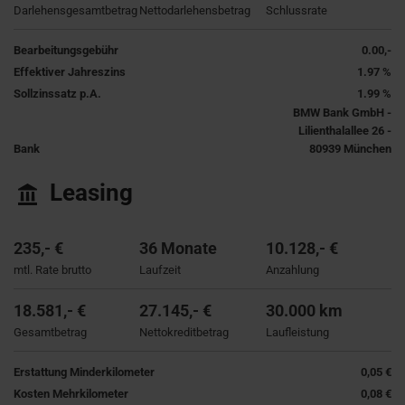
Darlehensgesamtbetrag
Nettodarlehensbetrag
Schlussrate
Bearbeitungsgebühr
0.00,-
Effektiver Jahreszins
1.97 %
Sollzinssatz p.A.
1.99 %
BMW Bank GmbH -
Lilienthalallee 26 -
Bank
80939 München
Leasing
235,- €
36 Monate
10.128,- €
mtl. Rate brutto
Laufzeit
Anzahlung
18.581,- €
27.145,- €
30.000 km
Gesamtbetrag
Nettokreditbetrag
Laufleistung
Erstattung Minderkilometer
0,05 €
Kosten Mehrkilometer
0,08 €