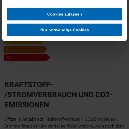
A
Cookies zulassen
B
C
Nur notwendige Cookies
D
D
E
F
G
KRAFTSTOFF-
/STROMVERBRAUCH UND CO2-
EMISSIONEN
Offizielle Angaben zu Kraftstoffverbrauch, CO2-Emissionen,
Stromverbrauch und elektrischer Reichweite wurden nach dem