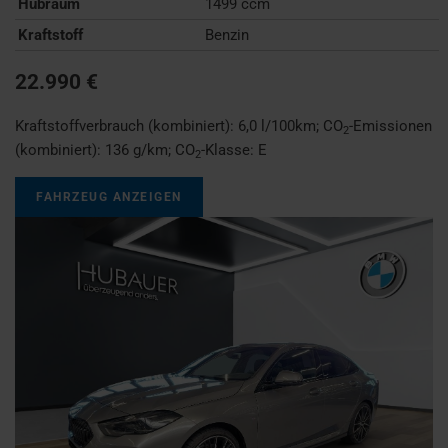
Hubraum
1499 ccm
Kraftstoff
Benzin
22.990 €
Kraftstoffverbrauch (kombiniert):
6,0 l/100km
;
CO
-Emissionen
2
(kombiniert):
136 g/km
;
CO
-Klasse:
E
2
FAHRZEUG ANZEIGEN