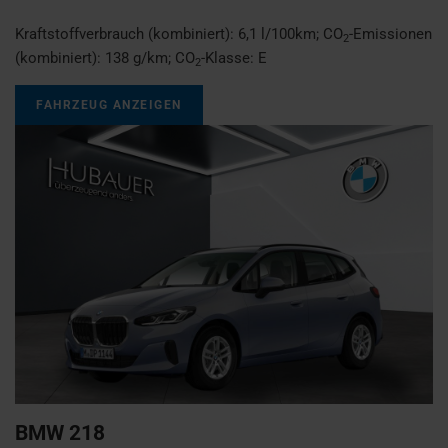
Kraftstoffverbrauch (kombiniert):
6,1 l/100km
;
CO
-Emissionen
2
(kombiniert):
138 g/km
;
CO
-Klasse:
E
2
FAHRZEUG ANZEIGEN
BMW
218