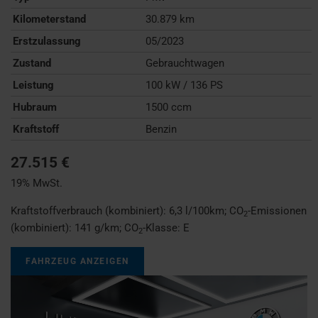
Kilometerstand
30.879 km
Erstzulassung
05/2023
Zustand
Gebrauchtwagen
Leistung
100 kW / 136 PS
Hubraum
1500 ccm
Kraftstoff
Benzin
27.515 €
19% MwSt.
Kraftstoffverbrauch (kombiniert):
6,3 l/100km
;
CO
-Emissionen
2
(kombiniert):
141 g/km
;
CO
-Klasse:
E
2
FAHRZEUG ANZEIGEN