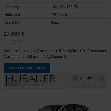
Leistung
100 kW / 136 PS
Hubraum
1499 ccm
Kraftstoff
Benzin
27.887 €
19% MwSt.
Kraftstoffverbrauch (kombiniert):
5,9 l/100km
;
CO
-Emissionen
2
(kombiniert):
135 g/km
;
CO
-Klasse:
D
2
FAHRZEUG ANZEIGEN