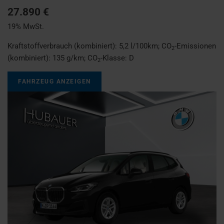
27.890 €
19% MwSt.
Kraftstoffverbrauch (kombiniert):
5,2 l/100km
;
CO
-Emissionen
2
(kombiniert):
135 g/km
;
CO
-Klasse:
D
2
FAHRZEUG ANZEIGEN