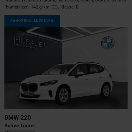
2
(kombiniert):
142 g/km
;
CO
-Klasse:
E
2
FAHRZEUG ANZEIGEN
BMW
220
Active Tourer