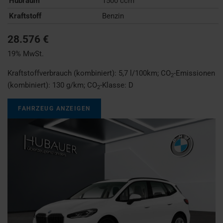
Hubraum
1500 ccm
Kraftstoff
Benzin
28.576 €
19% MwSt.
Kraftstoffverbrauch (kombiniert):
5,7 l/100km
;
CO
-Emissionen
2
(kombiniert):
130 g/km
;
CO
-Klasse:
D
2
FAHRZEUG ANZEIGEN