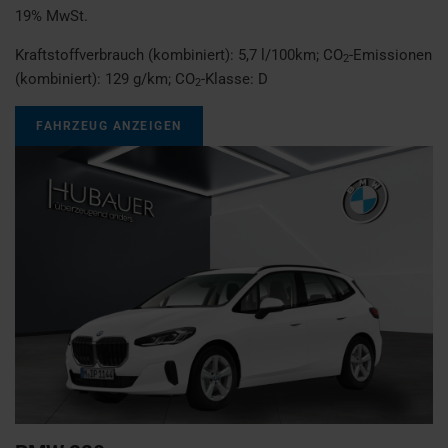
19% MwSt.
Kraftstoffverbrauch (kombiniert):
5,7 l/100km
;
CO
-Emissionen
2
(kombiniert):
129 g/km
;
CO
-Klasse:
D
2
FAHRZEUG ANZEIGEN