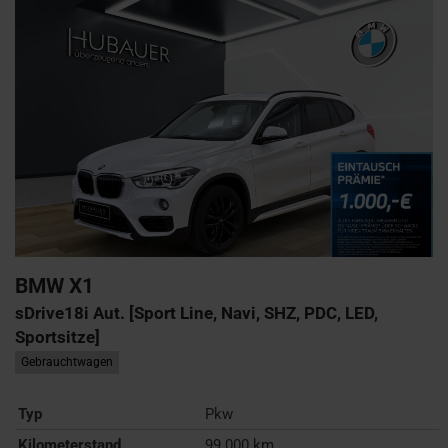
BMW
X1
sDrive18i Aut. [Sport Line, Navi, SHZ, PDC, LED,
Sportsitze]
Gebrauchtwagen
Typ
Pkw
Kilometerstand
99.000 km