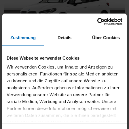
Zustimmung
Details
Über Cookies
BMW
225
xDrive Active Tourer [Navi, RFK, Aktivsitz]
Diese Webseite verwendet Cookies
Gebrauchtwagen
Wir verwenden Cookies, um Inhalte und Anzeigen zu
personalisieren, Funktionen für soziale Medien anbieten
Typ
Pkw
zu können und die Zugriffe auf unsere Website zu
Kilometerstand
54.750 km
analysieren. Außerdem geben wir Informationen zu Ihrer
Erstzulassung
05/2023
Verwendung unserer Website an unsere Partner für
Zustand
Gebrauchtwagen
soziale Medien, Werbung und Analysen weiter. Unsere
Partner führen diese Informationen möglicherweise mit
Leistung
180 kW / 245 PS
weiteren Daten zusammen, die Sie ihnen bereitgestellt
Hubraum
1499 ccm
haben oder die sie im Rahmen Ihrer Nutzung der Dienste
Kraftstoff
Hybrid (Benzin/Elektro)