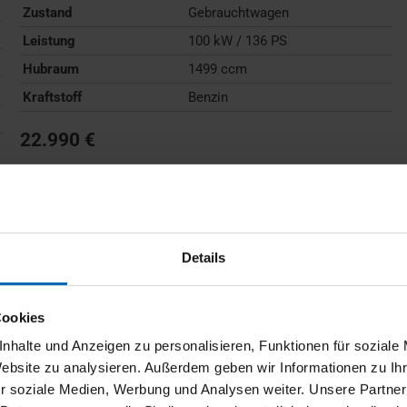
Zustand
Gebrauchtwagen
Leistung
100 kW / 136 PS
Hubraum
1499 ccm
Kraftstoff
Benzin
22.990 €
Kraftstoffverbrauch (kombiniert):
6,0 l/100km
;
CO
-
2
Emissionen (kombiniert):
136 g/km
;
CO
-Klasse:
E
2
FAHRZEUG ANZEIGEN
Details
Cookies
nhalte und Anzeigen zu personalisieren, Funktionen für soziale
Website zu analysieren. Außerdem geben wir Informationen zu I
r soziale Medien, Werbung und Analysen weiter. Unsere Partner