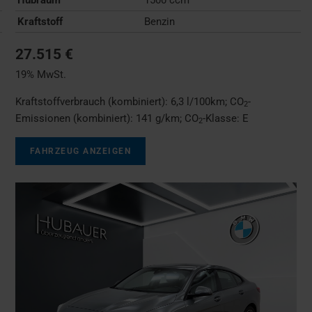
Kraftstoff
Benzin
27.515 €
19% MwSt.
Kraftstoffverbrauch (kombiniert):
6,3 l/100km
;
CO
-
2
Emissionen (kombiniert):
141 g/km
;
CO
-Klasse:
E
2
FAHRZEUG ANZEIGEN