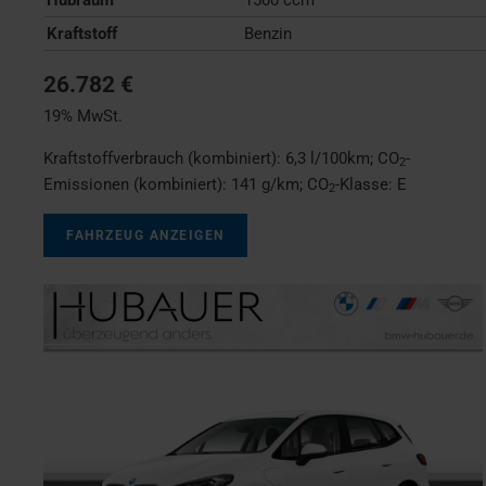
Kraftstoff
Benzin
26.782 €
19% MwSt.
Kraftstoffverbrauch (kombiniert):
6,3 l/100km
;
CO
-
2
Emissionen (kombiniert):
141 g/km
;
CO
-Klasse:
E
2
FAHRZEUG ANZEIGEN