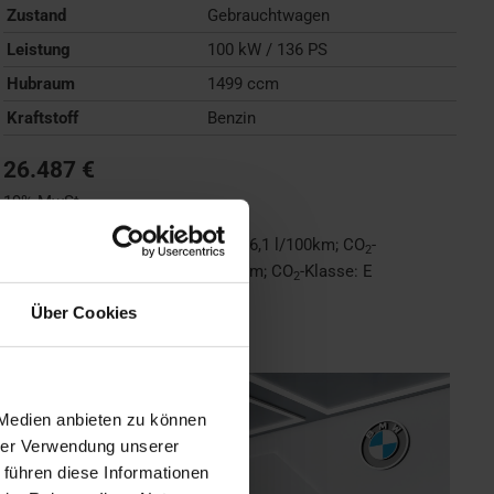
Zustand
Gebrauchtwagen
Leistung
100 kW / 136 PS
Hubraum
1499 ccm
Kraftstoff
Benzin
26.487 €
19% MwSt.
Kraftstoffverbrauch (kombiniert):
6,1 l/100km
;
CO
-
2
Emissionen (kombiniert):
138 g/km
;
CO
-Klasse:
E
2
Über Cookies
FAHRZEUG ANZEIGEN
 Medien anbieten zu können
hrer Verwendung unserer
 führen diese Informationen