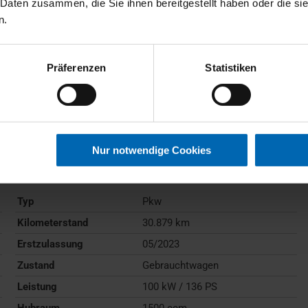
 Daten zusammen, die Sie ihnen bereitgestellt haben oder die s
n.
Präferenzen
Statistiken
BMW
218
Active Tourer
Nur notwendige Cookies
Gebrauchtwagen
Typ
Pkw
Kilometerstand
30.879 km
Erstzulassung
05/2023
Zustand
Gebrauchtwagen
Leistung
100 kW / 136 PS
Hubraum
1500 ccm