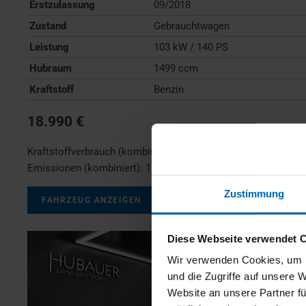
Erstzulassung
09/2018
Zustand
Gebrauchtwagen
Leistung
103 kW / 140 PS
Hubraum
1499 ccm
Kraftstoff
Benzin
18.990 €
Kraftstoffverbrauch (kombiniert):
7,0 l/100km
;
CO
-
2
Emissionen (kombiniert):
159 g/km
;
CO
-Klasse:
F
2
Zustimmung
FAHRZEUG ANZEIGEN
Diese Webseite verwendet 
Wir verwenden Cookies, um I
und die Zugriffe auf unsere 
Website an unsere Partner fü