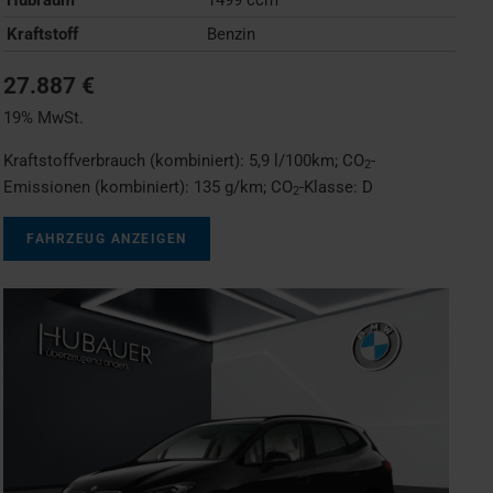
Kraftstoff
Benzin
27.887 €
19% MwSt.
Kraftstoffverbrauch (kombiniert):
5,9 l/100km
;
CO
-
2
Emissionen (kombiniert):
135 g/km
;
CO
-Klasse:
D
2
FAHRZEUG ANZEIGEN