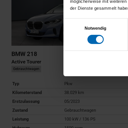
möglicherweise mit weiteren
der Dienste gesammelt habe
Einwilligungsauswahl
Notwendig
BMW
218
Active Tourer
Gebrauchtwagen
Typ
Pkw
Kilometerstand
38.029 km
Erstzulassung
05/2023
Zustand
Gebrauchtwagen
Leistung
100 kW / 136 PS
Hubraum
1500 ccm