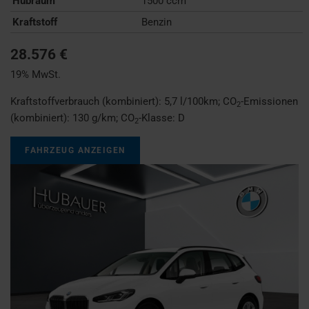
Hubraum
1500 ccm
Kraftstoff
Benzin
28.576 €
19% MwSt.
Kraftstoffverbrauch (kombiniert):
5,7 l/100km
;
CO
-Emissionen
2
(kombiniert):
130 g/km
;
CO
-Klasse:
D
2
FAHRZEUG ANZEIGEN