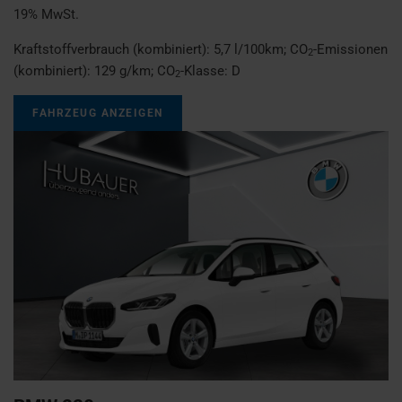
19% MwSt.
Kraftstoffverbrauch (kombiniert):
5,7 l/100km
;
CO
-Emissionen
2
(kombiniert):
129 g/km
;
CO
-Klasse:
D
2
FAHRZEUG ANZEIGEN