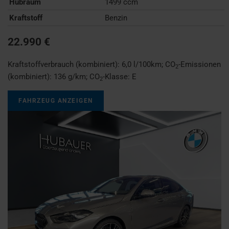
Hubraum
1499 ccm
Kraftstoff
Benzin
22.990 €
Kraftstoffverbrauch (kombiniert):
6,0 l/100km
;
CO
-Emissionen
2
(kombiniert):
136 g/km
;
CO
-Klasse:
E
2
FAHRZEUG ANZEIGEN