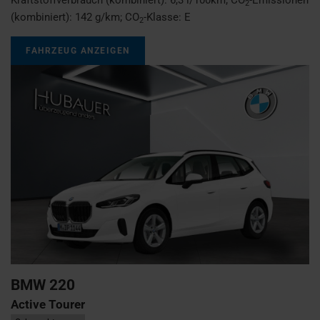
2
(kombiniert):
142 g/km
;
CO
-Klasse:
E
2
FAHRZEUG ANZEIGEN
BMW
220
Active Tourer