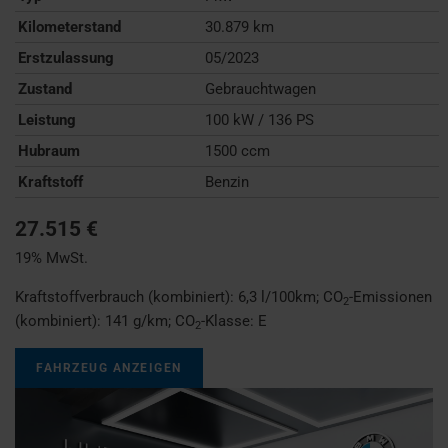
Kilometerstand
30.879 km
Erstzulassung
05/2023
Zustand
Gebrauchtwagen
Leistung
100 kW / 136 PS
Hubraum
1500 ccm
Kraftstoff
Benzin
27.515 €
19% MwSt.
Kraftstoffverbrauch (kombiniert):
6,3 l/100km
;
CO
-Emissionen
2
(kombiniert):
141 g/km
;
CO
-Klasse:
E
2
FAHRZEUG ANZEIGEN