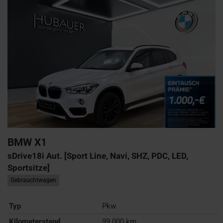
BMW
X1
sDrive18i Aut. [Sport Line, Navi, SHZ, PDC, LED,
Sportsitze]
Gebrauchtwagen
Typ
Pkw
Kilometerstand
99.000 km