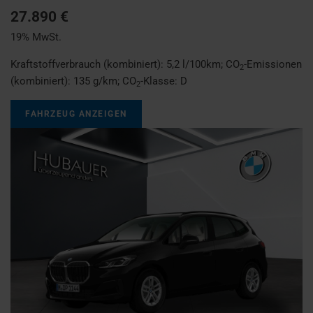
27.890 €
19% MwSt.
Kraftstoffverbrauch (kombiniert):
5,2 l/100km
;
CO
-Emissionen
2
(kombiniert):
135 g/km
;
CO
-Klasse:
D
2
FAHRZEUG ANZEIGEN