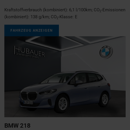
Kraftstoffverbrauch (kombiniert):
6,1 l/100km
;
CO
-Emissionen
2
(kombiniert):
138 g/km
;
CO
-Klasse:
E
2
FAHRZEUG ANZEIGEN
BMW
218