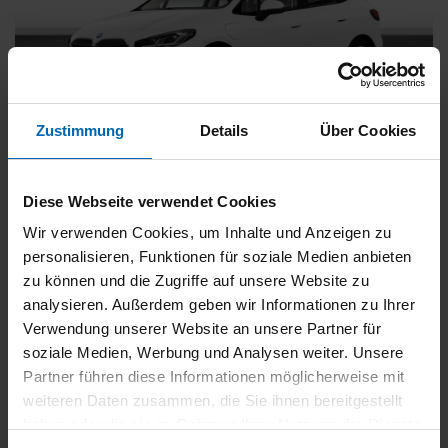
Zustimmung
Details
Über Cookies
BMW
225
xDrive Active Tourer [Navi, RFK, Aktivsitz]
Diese Webseite verwendet Cookies
Gebrauchtwagen
Wir verwenden Cookies, um Inhalte und Anzeigen zu
personalisieren, Funktionen für soziale Medien anbieten
Typ
Pkw
zu können und die Zugriffe auf unsere Website zu
Kilometerstand
54.750 km
analysieren. Außerdem geben wir Informationen zu Ihrer
Erstzulassung
05/2023
Verwendung unserer Website an unsere Partner für
Zustand
Gebrauchtwagen
soziale Medien, Werbung und Analysen weiter. Unsere
Partner führen diese Informationen möglicherweise mit
Leistung
180 kW / 245 PS
weiteren Daten zusammen, die Sie ihnen bereitgestellt
Hubraum
1499 ccm
haben oder die sie im Rahmen Ihrer Nutzung der Dienste
Kraftstoff
Hybrid (Benzin/Elektro)