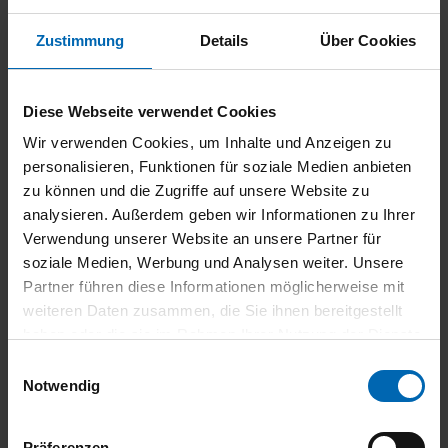
Finanzierung
Zustimmung
Details
Über Cookies
736,- €
36 Monate
10.701,- €
mtl. Rate
Laufzeit
Anzahlung
Diese Webseite verwendet Cookies
63.555,- €
60.638,- €
37.810,- €
Wir verwenden Cookies, um Inhalte und Anzeigen zu
Darlehensgesamtbetrag
Nettodarlehensbetrag
Schlussrate
personalisieren, Funktionen für soziale Medien anbieten
zu können und die Zugriffe auf unsere Website zu
Bearbeitungsgebühr
0.00,-
analysieren. Außerdem geben wir Informationen zu Ihrer
Effektiver Jahreszins
1.97 %
Verwendung unserer Website an unsere Partner für
Sollzinssatz p.A.
1.99 %
soziale Medien, Werbung und Analysen weiter. Unsere
BMW Bank GmbH -
Partner führen diese Informationen möglicherweise mit
Lilienthalallee 26 -
weiteren Daten zusammen, die Sie ihnen bereitgestellt
Bank
80939 München
haben oder die sie im Rahmen Ihrer Nutzung der Dienste
Leasing
gesammelt haben.
Einwilligungsauswahl
Notwendig
275,- €
36 Monate
19.698,- €
mtl. Rate brutto
Laufzeit
Anzahlung
Präferenzen