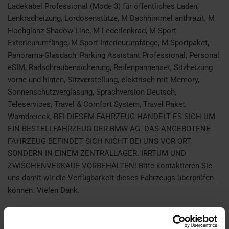
Ladekabel Professional (Mode 3) für öffentliches Laden,
Lenkradheizung, Lordosenstütze, M Dachhimmel anthrazit, M
Hochglanz Shadow Line, M Lederlenkrad, M Sport
Exterieurumfänge, M Sport Interieurumfänge, M Sportpaket,
Panorama-Glasdach, Parking Assistant Professional, Personal
eSIM, Radschraubensicherung, Reifenpannenset, Sitzheizung
vorne und hinten, Sitzverstellung, elektrisch mit Memory,
Sonnenschutzverglasung, Sprachversion Deutsch,
Teleservices, Travel & Comfort System, Travel Paket,
Warndreieck, BEI DIESEM FAHRZEUG HANDELT ES SICH UM
EIN BESTELLFAHRZEUG DER BMW AG. DAS ANGEBOTENE
FAHRZEUG BEFINDET SICH NICHT BEI UNS VOR ORT,
SONDERN IN EINEM ZENTRALLAGER. IRRTUM UND
ZWISCHENVERKAUF VORBEHALTEN! Bitte kontaktieren Sie
uns damit wir die Verfügbarkeit dieses Fahrzeugs überprüfen
können. Vielen Dank.