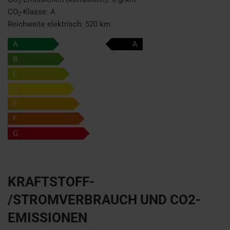
2
CO
-Klasse:
A
2
Reichweite elektrisch:
520 km
A
A
B
C
D
E
F
G
KRAFTSTOFF-
/STROMVERBRAUCH UND CO2-
EMISSIONEN