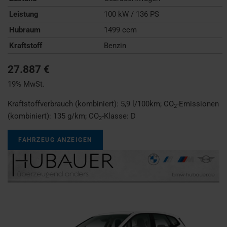
Leistung
100 kW / 136 PS
Hubraum
1499 ccm
Kraftstoff
Benzin
27.887 €
19% MwSt.
Kraftstoffverbrauch (kombiniert):
5,9 l/100km
;
CO
-Emissionen
2
(kombiniert):
135 g/km
;
CO
-Klasse:
D
2
FAHRZEUG ANZEIGEN