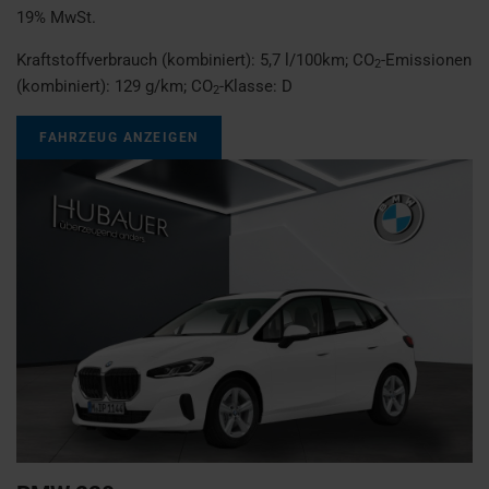
19% MwSt.
Kraftstoffverbrauch (kombiniert):
5,7 l/100km
;
CO
-Emissionen
2
(kombiniert):
129 g/km
;
CO
-Klasse:
D
2
FAHRZEUG ANZEIGEN