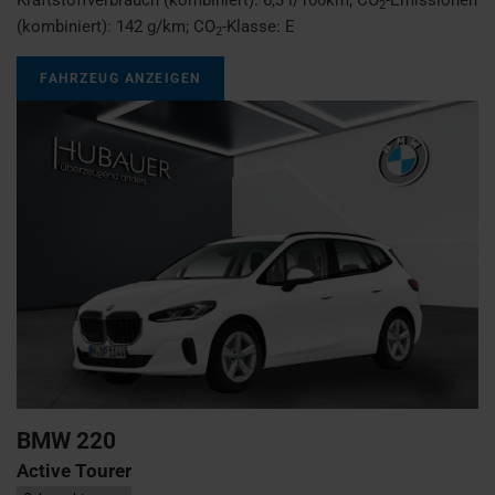
2
(kombiniert):
142 g/km
;
CO
-Klasse:
E
2
FAHRZEUG ANZEIGEN
BMW
220
Active Tourer