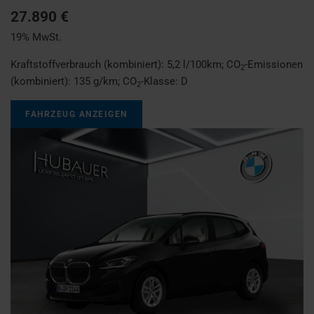
27.890 €
19% MwSt.
Kraftstoffverbrauch (kombiniert):
5,2 l/100km
;
CO
-Emissionen
2
(kombiniert):
135 g/km
;
CO
-Klasse:
D
2
FAHRZEUG ANZEIGEN