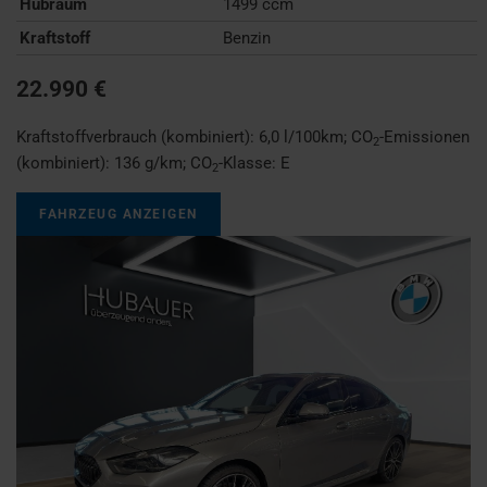
Hubraum
1499 ccm
Kraftstoff
Benzin
22.990 €
Kraftstoffverbrauch (kombiniert):
6,0 l/100km
;
CO
-Emissionen
2
(kombiniert):
136 g/km
;
CO
-Klasse:
E
2
FAHRZEUG ANZEIGEN