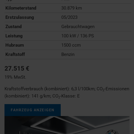
Kilometerstand
30.879 km
Erstzulassung
05/2023
Zustand
Gebrauchtwagen
Leistung
100 kW / 136 PS
Hubraum
1500 ccm
Kraftstoff
Benzin
27.515 €
19% MwSt.
Kraftstoffverbrauch (kombiniert):
6,3 l/100km
;
CO
-Emissionen
2
(kombiniert):
141 g/km
;
CO
-Klasse:
E
2
FAHRZEUG ANZEIGEN