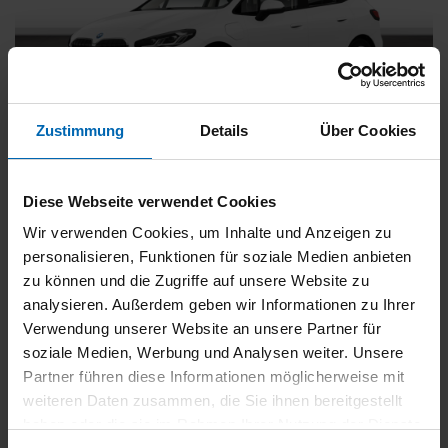
Zustimmung
Details
Über Cookies
BMW
225
xDrive Active Tourer [Navi, RFK, Aktivsitz]
Diese Webseite verwendet Cookies
Gebrauchtwagen
Wir verwenden Cookies, um Inhalte und Anzeigen zu
personalisieren, Funktionen für soziale Medien anbieten
Typ
Pkw
zu können und die Zugriffe auf unsere Website zu
Kilometerstand
54.750 km
analysieren. Außerdem geben wir Informationen zu Ihrer
Erstzulassung
05/2023
Verwendung unserer Website an unsere Partner für
Zustand
Gebrauchtwagen
soziale Medien, Werbung und Analysen weiter. Unsere
Partner führen diese Informationen möglicherweise mit
Leistung
180 kW / 245 PS
weiteren Daten zusammen, die Sie ihnen bereitgestellt
Hubraum
1499 ccm
haben oder die sie im Rahmen Ihrer Nutzung der Dienste
Kraftstoff
Hybrid (Benzin/Elektro)