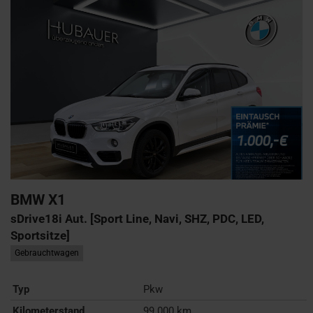
BMW
X1
sDrive18i Aut. [Sport Line, Navi, SHZ, PDC, LED,
Sportsitze]
Gebrauchtwagen
Typ
Pkw
Kilometerstand
99.000 km