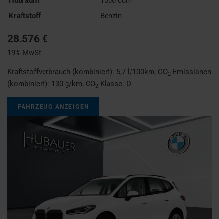
Hubraum
1500 ccm
Kraftstoff
Benzin
28.576 €
19% MwSt.
Kraftstoffverbrauch (kombiniert):
5,7 l/100km
;
CO
-Emissionen
2
(kombiniert):
130 g/km
;
CO
-Klasse:
D
2
FAHRZEUG ANZEIGEN