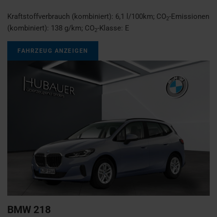
Kraftstoffverbrauch (kombiniert):
6,1 l/100km
;
CO
-Emissionen
2
(kombiniert):
138 g/km
;
CO
-Klasse:
E
2
FAHRZEUG ANZEIGEN
BMW
218