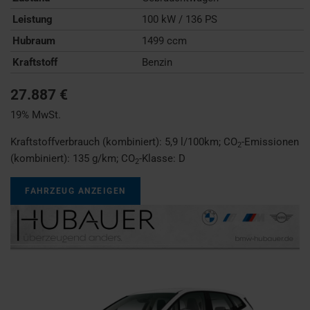
Leistung
100 kW / 136 PS
Hubraum
1499 ccm
Kraftstoff
Benzin
27.887 €
19% MwSt.
Kraftstoffverbrauch (kombiniert):
5,9 l/100km
;
CO
-Emissionen
2
(kombiniert):
135 g/km
;
CO
-Klasse:
D
2
FAHRZEUG ANZEIGEN