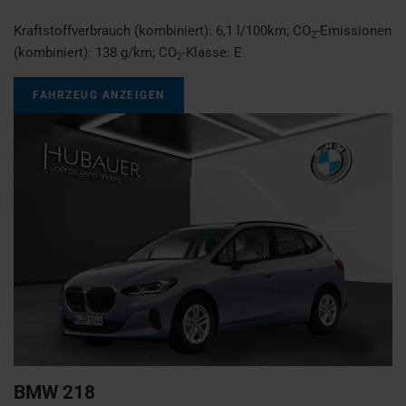
Kraftstoffverbrauch (kombiniert):
6,1 l/100km
;
CO
-Emissionen
2
(kombiniert):
138 g/km
;
CO
-Klasse:
E
2
FAHRZEUG ANZEIGEN
BMW
218