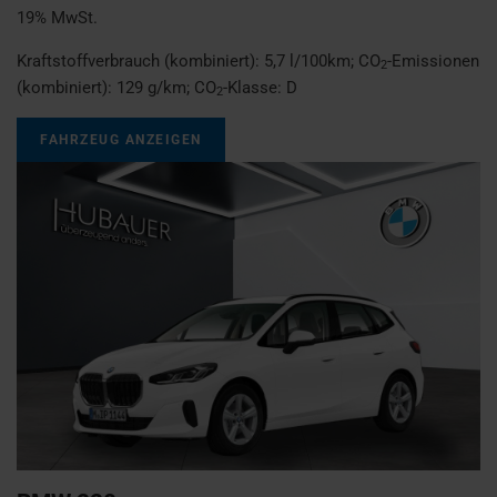
19% MwSt.
Kraftstoffverbrauch (kombiniert):
5,7 l/100km
;
CO
-Emissionen
2
(kombiniert):
129 g/km
;
CO
-Klasse:
D
2
FAHRZEUG ANZEIGEN