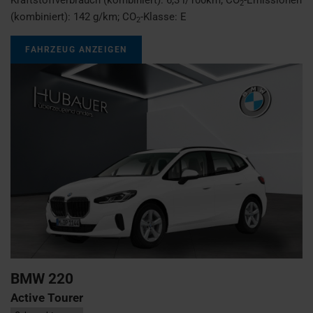
2
(kombiniert):
142 g/km
;
CO
-Klasse:
E
2
FAHRZEUG ANZEIGEN
BMW
220
Active Tourer