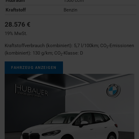
Hubraum
1500 ccm
Kraftstoff
Benzin
28.576 €
19% MwSt.
Kraftstoffverbrauch (kombiniert):
5,7 l/100km
;
CO
-Emissionen
2
(kombiniert):
130 g/km
;
CO
-Klasse:
D
2
FAHRZEUG ANZEIGEN