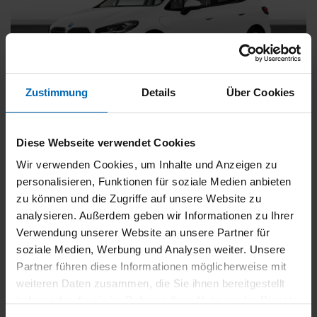
Zustimmung
Details
Über Cookies
BMW
225
xDrive Active Tourer [Navi, RFK, Aktivsitz]
Diese Webseite verwendet Cookies
Gebrauchtwagen
Wir verwenden Cookies, um Inhalte und Anzeigen zu
personalisieren, Funktionen für soziale Medien anbieten
Typ
Pkw
zu können und die Zugriffe auf unsere Website zu
Kilometerstand
54.750 km
analysieren. Außerdem geben wir Informationen zu Ihrer
Erstzulassung
05/2023
Verwendung unserer Website an unsere Partner für
Zustand
Gebrauchtwagen
soziale Medien, Werbung und Analysen weiter. Unsere
Partner führen diese Informationen möglicherweise mit
Leistung
180 kW / 245 PS
weiteren Daten zusammen, die Sie ihnen bereitgestellt
Hubraum
1499 ccm
haben oder die sie im Rahmen Ihrer Nutzung der Dienste
Kraftstoff
Hybrid (Benzin/Elektro)