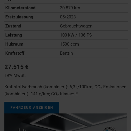
Kilometerstand
30.879 km
Erstzulassung
05/2023
Zustand
Gebrauchtwagen
Leistung
100 kW / 136 PS
Hubraum
1500 ccm
Kraftstoff
Benzin
27.515 €
19% MwSt.
Kraftstoffverbrauch (kombiniert):
6,3 l/100km
;
CO
-Emissionen
2
(kombiniert):
141 g/km
;
CO
-Klasse:
E
2
FAHRZEUG ANZEIGEN