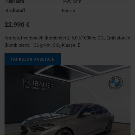
Hubraum
1499 ccm
Kraftstoff
Benzin
22.990 €
Kraftstoffverbrauch (kombiniert):
6,0 l/100km
;
CO
-Emissionen
2
(kombiniert):
136 g/km
;
CO
-Klasse:
E
2
FAHRZEUG ANZEIGEN