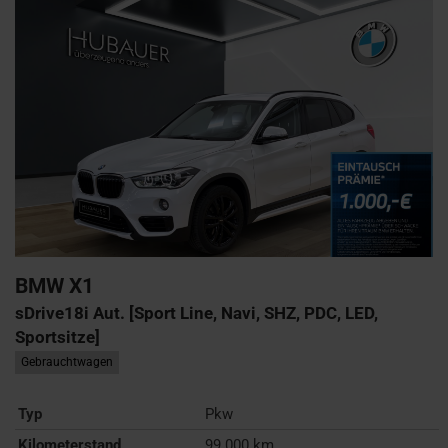
BMW
X1
sDrive18i Aut. [Sport Line, Navi, SHZ, PDC, LED,
Sportsitze]
Gebrauchtwagen
Typ
Pkw
Kilometerstand
99.000 km