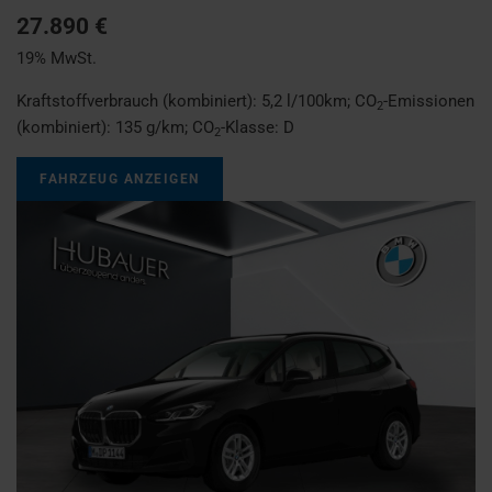
27.890 €
19% MwSt.
Kraftstoffverbrauch (kombiniert):
5,2 l/100km
;
CO
-Emissionen
2
(kombiniert):
135 g/km
;
CO
-Klasse:
D
2
FAHRZEUG ANZEIGEN