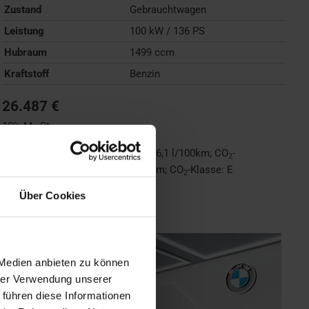
Zustand
Gebrauchtwagen
Leistung
100 kW / 136 PS
Hubraum
1499 ccm
Kraftstoff
Benzin
26.487 €
19% MwSt.
Kraftstoffverbrauch (kombiniert):
6,1 l/100km
;
CO
-
2
Emissionen (kombiniert):
138 g/km
;
CO
-Klasse:
E
2
Über Cookies
FAHRZEUG ANZEIGEN
 Medien anbieten zu können
hrer Verwendung unserer
 führen diese Informationen