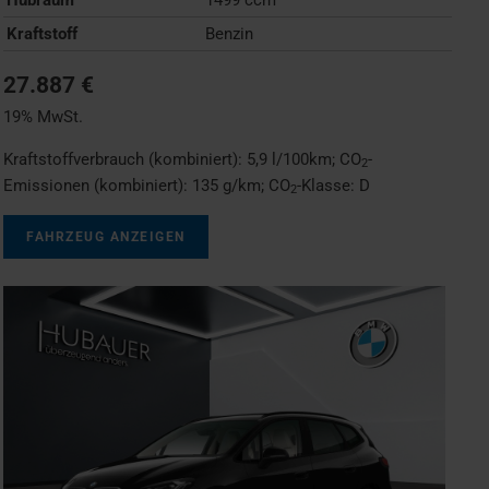
Kraftstoff
Benzin
27.887 €
19% MwSt.
Kraftstoffverbrauch (kombiniert):
5,9 l/100km
;
CO
-
2
Emissionen (kombiniert):
135 g/km
;
CO
-Klasse:
D
2
FAHRZEUG ANZEIGEN