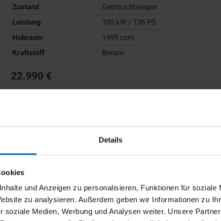
Zustand
Gebrauchtwagen
Leistung
100 kW / 136 PS
Hubraum
1499 ccm
Kraftstoff
Benzin
22.990 €
Kraftstoffverbrauch (kombiniert):
6,0 l/100km
;
CO
-
2
Emissionen (kombiniert):
136 g/km
;
CO
-Klasse:
E
2
FAHRZEUG ANZEIGEN
Details
Cookies
nhalte und Anzeigen zu personalisieren, Funktionen für soziale
Website zu analysieren. Außerdem geben wir Informationen zu I
r soziale Medien, Werbung und Analysen weiter. Unsere Partner