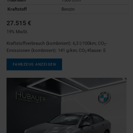
Kraftstoff
Benzin
27.515 €
19% MwSt.
Kraftstoffverbrauch (kombiniert):
6,3 l/100km
;
CO
-
2
Emissionen (kombiniert):
141 g/km
;
CO
-Klasse:
E
2
FAHRZEUG ANZEIGEN