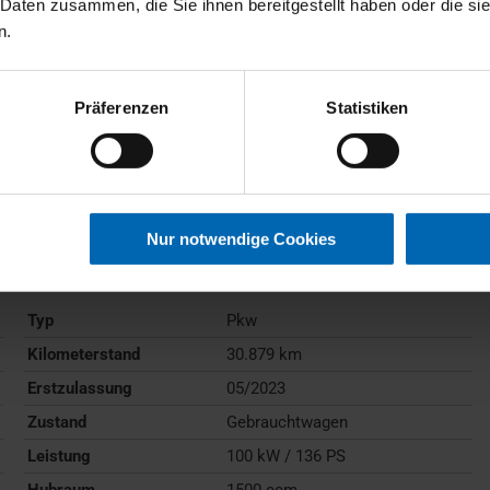
 Daten zusammen, die Sie ihnen bereitgestellt haben oder die s
n.
Präferenzen
Statistiken
BMW
218
Active Tourer
Nur notwendige Cookies
Gebrauchtwagen
Typ
Pkw
Kilometerstand
30.879 km
Erstzulassung
05/2023
Zustand
Gebrauchtwagen
Leistung
100 kW / 136 PS
Hubraum
1500 ccm