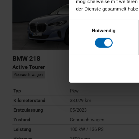
möglicherweise mit weiteren
der Dienste gesammelt habe
Einwilligungsauswahl
Notwendig
BMW
218
Active Tourer
Gebrauchtwagen
Typ
Pkw
Kilometerstand
38.029 km
Erstzulassung
05/2023
Zustand
Gebrauchtwagen
Leistung
100 kW / 136 PS
Hubraum
1500 ccm