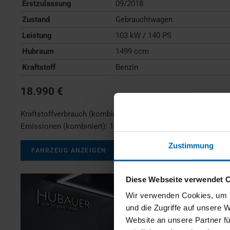
Erstzulassung
09/2018
Zustand
Gebrauchtwagen
Leistung
103 kW / 140 PS
Hubraum
1499 ccm
Kraftstoff
Benzin
18.990 €
Kraftstoffverbrauch (kombiniert):
7,0 l/100km
;
CO
-
2
Emissionen (kombiniert):
159 g/km
;
CO
-Klasse:
F
2
Zustimmung
FAHRZEUG ANZEIGEN
Diese Webseite verwendet 
Wir verwenden Cookies, um I
und die Zugriffe auf unsere 
Website an unsere Partner fü