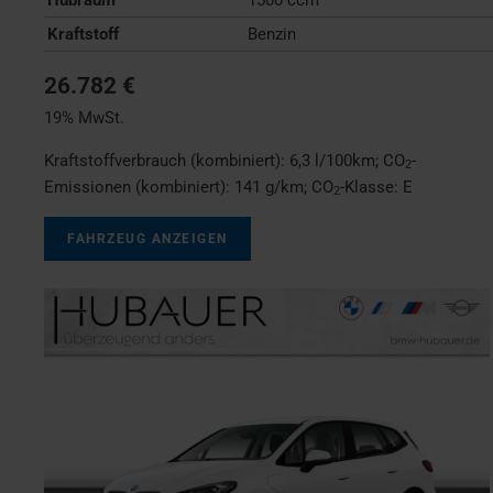
Kraftstoff
Benzin
26.782 €
19% MwSt.
Kraftstoffverbrauch (kombiniert):
6,3 l/100km
;
CO
-
2
Emissionen (kombiniert):
141 g/km
;
CO
-Klasse:
E
2
FAHRZEUG ANZEIGEN