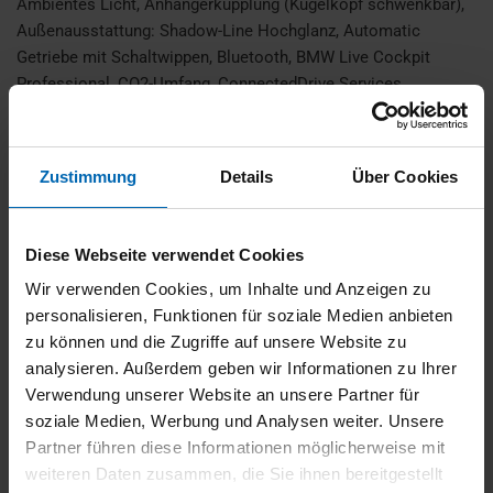
Ambientes Licht, Anhängerkupplung (Kugelkopf schwenkbar),
Außenausstattung: Shadow-Line Hochglanz, Automatic
Getriebe mit Schaltwippen, Bluetooth, BMW Live Cockpit
Professional, CO2-Umfang, ConnectedDrive Services
(laufzeitgebundener Dienst), ConnectedPackage Professional
(laufzeitgebundener Dienst), DAB Tuner, Dachhimmel Individual
anthrazit, Deutsch / Bordliteratur, Einparkhilfe selbstlenkendes
Zustimmung
Details
Über Cookies
System, Elektrische Gepäckraumklappe, EU-spezifische
Zusatzumfaenge, Exterieurumfänge Iconic Glow,
Fahrassistenz-System: Driving Assistant Professional,
Diese Webseite verwendet Cookies
Freisprecheinrichtung, Fzg. ohne Modell-Schriftzug,
Wir verwenden Cookies, um Inhalte und Anzeigen zu
Gesetzlicher Notruf, Head-Up Display, Innenraumkamera,
personalisieren, Funktionen für soziale Medien anbieten
Innovations-Paket, Kältemittel, Keyless Entry, Kilometertacho,
zu können und die Zugriffe auf unsere Website zu
Komfortzugang (Öffnungs- und Schließsystem), Lederlenkrad,
analysieren. Außerdem geben wir Informationen zu Ihrer
Lendenwirbelstütze Sitz vorn links, elektr. verstellbar, Lenkrad
Verwendung unserer Website an unsere Partner für
heizbar, LM-Felgen vorn/hinten: 8,5x20 / 10x20 (Sternspeiche
soziale Medien, Werbung und Analysen weiter. Unsere
938 M, Bicolor, Jetblack), Lordose, M Akzent Dunkelsilber
Partner führen diese Informationen möglicherweise mit
kombiniert mit Aluminium Rhombicle, M Lederlenkrad, M
weiteren Daten zusammen, die Sie ihnen bereitgestellt
Sport Exterieurumfänge , M Sport Interieurumfänge , M