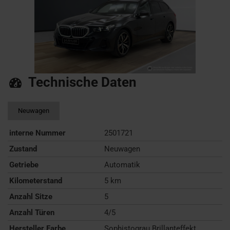
Technische Daten
Neuwagen
interne Nummer
2501721
Zustand
Neuwagen
Getriebe
Automatik
Kilometerstand
5 km
Anzahl Sitze
5
Anzahl Türen
4/5
Hersteller Farbe
Sophistograu Brillanteffekt