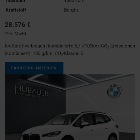
Hubraum
1500 ccm
Kraftstoff
Benzin
28.576 €
19% MwSt.
Kraftstoffverbrauch (kombiniert):
5,7 l/100km
;
CO
-Emissionen
2
(kombiniert):
130 g/km
;
CO
-Klasse:
D
2
FAHRZEUG ANZEIGEN