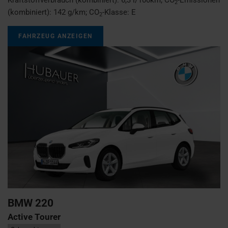
2
(kombiniert):
142 g/km
;
CO
-Klasse:
E
2
FAHRZEUG ANZEIGEN
BMW
220
Active Tourer