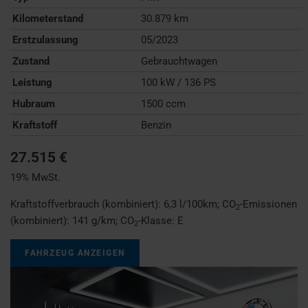
Kilometerstand
30.879 km
Erstzulassung
05/2023
Zustand
Gebrauchtwagen
Leistung
100 kW / 136 PS
Hubraum
1500 ccm
Kraftstoff
Benzin
27.515 €
19% MwSt.
Kraftstoffverbrauch (kombiniert):
6,3 l/100km
;
CO
-Emissionen
2
(kombiniert):
141 g/km
;
CO
-Klasse:
E
2
FAHRZEUG ANZEIGEN