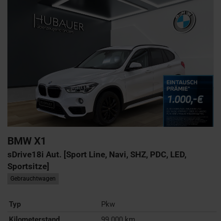
BMW
X1
sDrive18i Aut. [Sport Line, Navi, SHZ, PDC, LED,
Sportsitze]
Gebrauchtwagen
Typ
Pkw
Kilometerstand
99.000 km