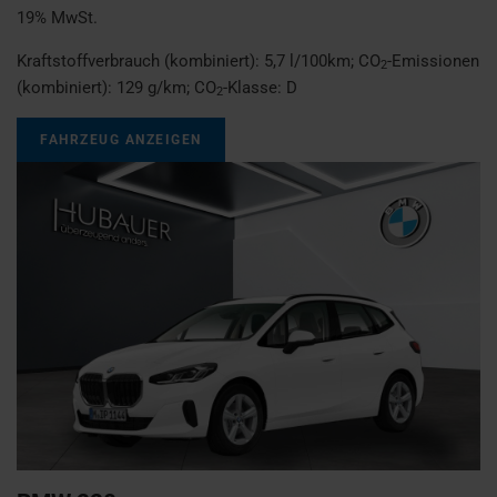
19% MwSt.
Kraftstoffverbrauch (kombiniert):
5,7 l/100km
;
CO
-Emissionen
2
(kombiniert):
129 g/km
;
CO
-Klasse:
D
2
FAHRZEUG ANZEIGEN