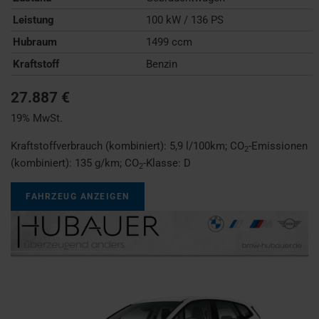
Leistung
100 kW / 136 PS
Hubraum
1499 ccm
Kraftstoff
Benzin
27.887 €
19% MwSt.
Kraftstoffverbrauch (kombiniert):
5,9 l/100km
;
CO
-Emissionen
2
(kombiniert):
135 g/km
;
CO
-Klasse:
D
2
FAHRZEUG ANZEIGEN