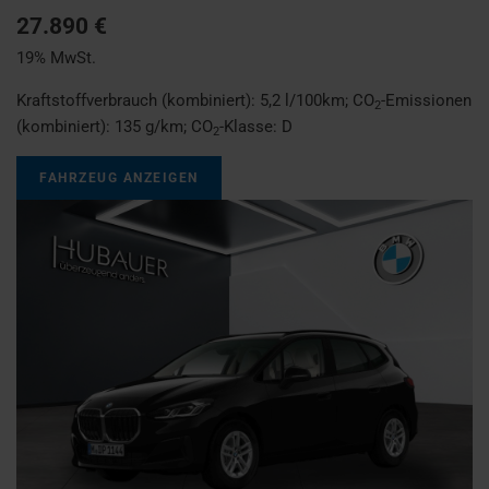
27.890 €
19% MwSt.
Kraftstoffverbrauch (kombiniert):
5,2 l/100km
;
CO
-Emissionen
2
(kombiniert):
135 g/km
;
CO
-Klasse:
D
2
FAHRZEUG ANZEIGEN