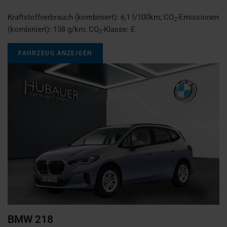
Kraftstoffverbrauch (kombiniert):
6,1 l/100km
;
CO
-Emissionen
2
(kombiniert):
138 g/km
;
CO
-Klasse:
E
2
FAHRZEUG ANZEIGEN
BMW
218