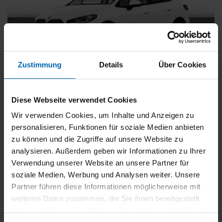
Zustimmung
Details
Über Cookies
BMW
225
xDrive Active Tourer [Navi, RFK, Aktivsitz]
Diese Webseite verwendet Cookies
Gebrauchtwagen
Wir verwenden Cookies, um Inhalte und Anzeigen zu
personalisieren, Funktionen für soziale Medien anbieten
Typ
Pkw
zu können und die Zugriffe auf unsere Website zu
Kilometerstand
54.750 km
analysieren. Außerdem geben wir Informationen zu Ihrer
Erstzulassung
05/2023
Verwendung unserer Website an unsere Partner für
Zustand
Gebrauchtwagen
soziale Medien, Werbung und Analysen weiter. Unsere
Partner führen diese Informationen möglicherweise mit
Leistung
180 kW / 245 PS
weiteren Daten zusammen, die Sie ihnen bereitgestellt
Hubraum
1499 ccm
haben oder die sie im Rahmen Ihrer Nutzung der Dienste
Kraftstoff
Hybrid (Benzin/Elektro)