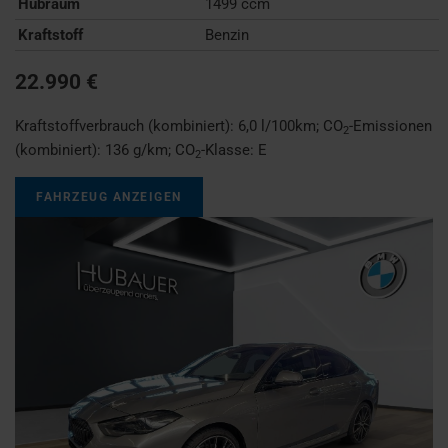
Hubraum
1499 ccm
Kraftstoff
Benzin
22.990 €
Kraftstoffverbrauch (kombiniert):
6,0 l/100km
;
CO
-Emissionen
2
(kombiniert):
136 g/km
;
CO
-Klasse:
E
2
FAHRZEUG ANZEIGEN