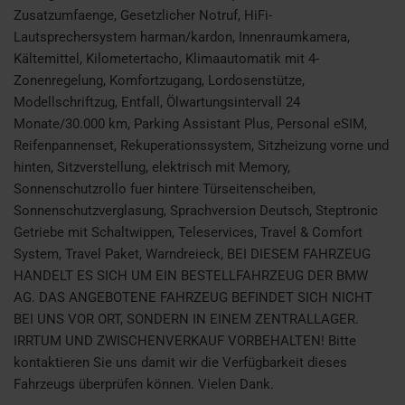
Zusatzumfaenge, Gesetzlicher Notruf, HiFi-
Lautsprechersystem harman/kardon, Innenraumkamera,
Kältemittel, Kilometertacho, Klimaautomatik mit 4-
Zonenregelung, Komfortzugang, Lordosenstütze,
Modellschriftzug, Entfall, Ölwartungsintervall 24
Monate/30.000 km, Parking Assistant Plus, Personal eSIM,
Reifenpannenset, Rekuperationssystem, Sitzheizung vorne und
hinten, Sitzverstellung, elektrisch mit Memory,
Sonnenschutzrollo fuer hintere Türseitenscheiben,
Sonnenschutzverglasung, Sprachversion Deutsch, Steptronic
Getriebe mit Schaltwippen, Teleservices, Travel & Comfort
System, Travel Paket, Warndreieck, BEI DIESEM FAHRZEUG
HANDELT ES SICH UM EIN BESTELLFAHRZEUG DER BMW
AG. DAS ANGEBOTENE FAHRZEUG BEFINDET SICH NICHT
BEI UNS VOR ORT, SONDERN IN EINEM ZENTRALLAGER.
IRRTUM UND ZWISCHENVERKAUF VORBEHALTEN! Bitte
kontaktieren Sie uns damit wir die Verfügbarkeit dieses
Fahrzeugs überprüfen können. Vielen Dank.