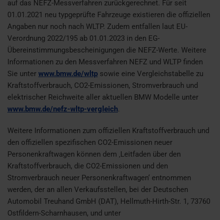
auf das NEFZ-Messverfahren zurückgerechnet. Für seit
01.01.2021 neu typgeprüfte Fahrzeuge existieren die offiziellen
Angaben nur noch nach WLTP. Zudem entfallen laut EU-
Verordnung 2022/195 ab 01.01.2023 in den EG-
Übereinstimmungsbescheinigungen die NEFZ-Werte. Weitere
Informationen zu den Messverfahren NEFZ und WLTP finden
Sie unter
www.bmw.de/wltp
sowie eine Vergleichstabelle zu
Kraftstoffverbrauch, CO2-Emissionen, Stromverbrauch und
elektrischer Reichweite aller aktuellen BMW Modelle unter
www.bmw.de/nefz-wltp-vergleich
.
Weitere Informationen zum offiziellen Kraftstoffverbrauch und
den offiziellen spezifischen CO2-Emissionen neuer
Personenkraftwagen können dem ‚Leitfaden über den
Kraftstoffverbrauch, die CO2-Emissionen und den
Stromverbrauch neuer Personenkraftwagen‘ entnommen
werden, der an allen Verkaufsstellen, bei der Deutschen
Automobil Treuhand GmbH (DAT), Hellmuth-Hirth-Str. 1, 73760
Ostfildern-Scharnhausen, und unter