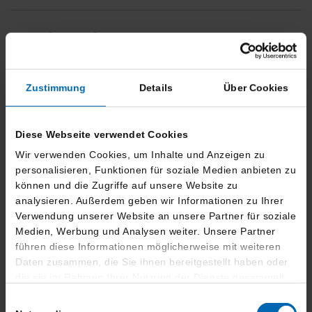
Finanzierung
685,- €
36 Monate
8.186,- €
Zustimmung
Details
Über Cookies
mtl. Rate
Laufzeit
Anzahlung
50.704,- €
46.389,- €
26.742,- €
Diese Webseite verwendet Cookies
Darlehensgesamtbetrag
Nettodarlehensbetrag
Schlussrate
Wir verwenden Cookies, um Inhalte und Anzeigen zu
personalisieren, Funktionen für soziale Medien anbieten zu
Bearbeitungsgebühr
0.00,-
können und die Zugriffe auf unsere Website zu
Effektiver Jahreszins
3.92 %
analysieren. Außerdem geben wir Informationen zu Ihrer
Sollzinssatz p.A.
3.99 %
Verwendung unserer Website an unsere Partner für soziale
BMW Bank GmbH -
Medien, Werbung und Analysen weiter. Unsere Partner
Lilienthalallee 26 -
führen diese Informationen möglicherweise mit weiteren
Bank
80939 München
Daten zusammen, die Sie ihnen bereitgestellt haben oder
die sie im Rahmen Ihrer Nutzung der Dienste gesammelt
Leasing
haben.
Einwilligungsauswahl