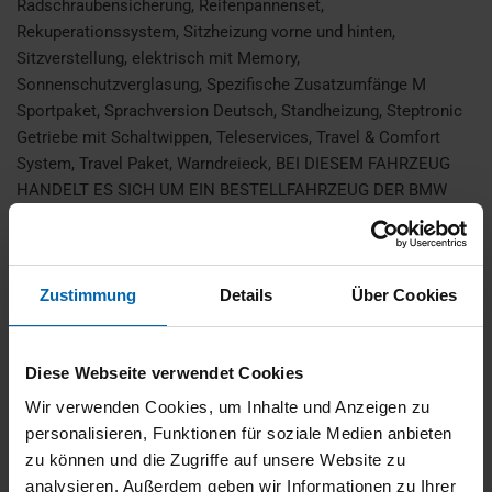
Radschraubensicherung, Reifenpannenset,
Rekuperationssystem, Sitzheizung vorne und hinten,
Sitzverstellung, elektrisch mit Memory,
Sonnenschutzverglasung, Spezifische Zusatzumfänge M
Sportpaket, Sprachversion Deutsch, Standheizung, Steptronic
Getriebe mit Schaltwippen, Teleservices, Travel & Comfort
System, Travel Paket, Warndreieck, BEI DIESEM FAHRZEUG
HANDELT ES SICH UM EIN BESTELLFAHRZEUG DER BMW
AG. DAS ANGEBOTENE FAHRZEUG BEFINDET SICH NICHT
BEI UNS VOR ORT, SONDERN IN EINEM ZENTRALLAGER.
IRRTUM UND ZWISCHENVERKAUF VORBEHALTEN! Bitte
Zustimmung
Details
Über Cookies
kontaktieren Sie uns damit wir die Verfügbarkeit dieses
Fahrzeugs überprüfen können. Vielen Dank.
Diese Webseite verwendet Cookies
Finanzierung
Wir verwenden Cookies, um Inhalte und Anzeigen zu
personalisieren, Funktionen für soziale Medien anbieten
zu können und die Zugriffe auf unsere Website zu
700,- €
36 Monate
8.373,- €
analysieren. Außerdem geben wir Informationen zu Ihrer