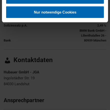
Erstattung Minderkilometer
0,08 €
Nur notwendige Cookies
Kosten Mehrkilometer
0,12 €
Effektiver Jahreszins
2,52 %
Sollzinssatz p.A.
2,49 %
BMW Bank GmbH -
Lilienthalallee 26 -
Bank
80939 München
Kontaktdaten
Hubauer GmbH - JGA
Ingolstädter Str. 19
84030
Landshut
Ansprechpartner