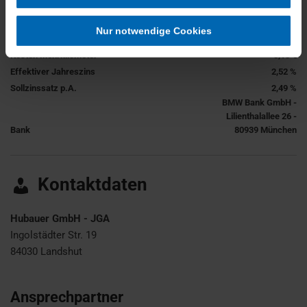
Gesamtbetrag
Nettokreditbetrag
Laufleistung
Nur notwendige Cookies
Erstattung Minderkilometer
0,08 €
Kosten Mehrkilometer
0,13 €
Effektiver Jahreszins
2,52 %
Sollzinssatz p.A.
2,49 %
BMW Bank GmbH -
Lilienthalallee 26 -
Bank
80939 München
Kontaktdaten
Hubauer GmbH - JGA
Ingolstädter Str. 19
84030
Landshut
Ansprechpartner