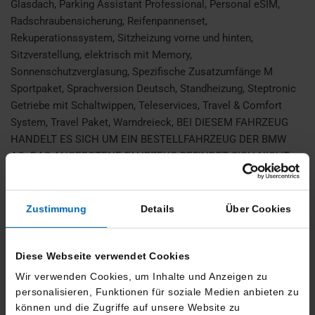
Glasdach, Parking Assistant Professional, Personal eSIM,
Radschraubensicherung, Reifenpannenset,
Rekuperationssystem, Sitzheizung vorne und hinten,
Sitzverstellung, elektrisch mit Memory,
Sonnenschutzverglasung, Spezifische Zusatzumfänge M
Sportpaket, Sprachversion Deutsch, Standheizung, Steptronic
Getriebe mit Schaltwippen, Teleservices, Travel & Comfort
System, Travel Paket, Warndreieck, BEI DIESEM FAHRZEUG
HANDELT ES SICH UM EIN BESTELLFAHRZEUG DER BMW
AG. DAS ANGEBOTENE FAHRZEUG BEFINDET SICH NICHT
BEI UNS VOR ORT, SONDERN IN EINEM ZENTRALLAGER.
IRRTUM UND ZWISCHENVERKAUF VORBEHALTEN! Bitte
kontaktieren Sie uns damit wir die Verfügbarkeit dieses
Zustimmung
Details
Über Cookies
Fahrzeugs überprüfen können. Vielen Dank.
Diese Webseite verwendet Cookies
Finanzierung
Wir verwenden Cookies, um Inhalte und Anzeigen zu
personalisieren, Funktionen für soziale Medien anbieten zu
können und die Zugriffe auf unsere Website zu