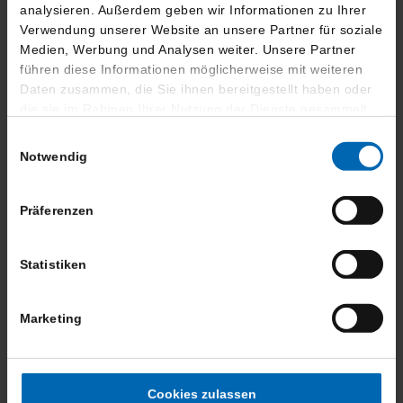
687,- €
36 Monate
8.210,- €
analysieren. Außerdem geben wir Informationen zu Ihrer
Verwendung unserer Website an unsere Partner für soziale
mtl. Rate
Laufzeit
Anzahlung
Medien, Werbung und Analysen weiter. Unsere Partner
führen diese Informationen möglicherweise mit weiteren
50.852,- €
46.524,- €
26.820,- €
Daten zusammen, die Sie ihnen bereitgestellt haben oder
Darlehensgesamtbetrag
Nettodarlehensbetrag
Schlussrate
die sie im Rahmen Ihrer Nutzung der Dienste gesammelt
haben.
Bearbeitungsgebühr
0.00,-
Einwilligungsauswahl
Effektiver Jahreszins
3.92 %
Notwendig
Sollzinssatz p.A.
3.99 %
BMW Bank GmbH -
Präferenzen
Lilienthalallee 26 -
Bank
80939 München
Statistiken
Leasing
Marketing
195,- €
36 Monate
16.714,- €
mtl. Rate brutto
Laufzeit
Anzahlung
23.726,- €
38.020,- €
30.000 km
Cookies zulassen