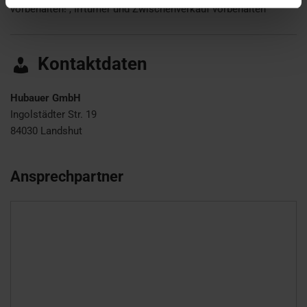
vorbehalten! , Irrtümer und Zwischenverkauf vorbehalten
Kontaktdaten
Hubauer GmbH
Ingolstädter Str. 19
84030
Landshut
Ansprechpartner