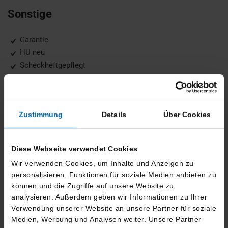
Sonstige
Garantie
HU neu
Scheckheftgepflegt
Fahrzeugbeschreibung
Zustimmung
Details
Über Cookies
20'' M LMR Sternspeiche 938 M Bicolor Jetblack / MB,
Abgasnorm EU6 RDE II, Ablage für Wireless Charging, ABS,
Diese Webseite verwendet Cookies
Active Guard, Adaptiver LED-Scheinwerfer, Aktiver
Wir verwenden Cookies, um Inhalte und Anzeigen zu
Fußgängerschutz, Alarmanlage mit Fernbedienung, Ambientes
personalisieren, Funktionen für soziale Medien anbieten zu
Licht, Anhaengerkupplung, Anhängerkupplung mit
können und die Zugriffe auf unsere Website zu
schwenkbarem Kugelkopf, Automatic, Automatic Getriebe mit
analysieren. Außerdem geben wir Informationen zu Ihrer
Schaltwippen, Automatische Heckklappenbetätigung, BMW
Verwendung unserer Website an unsere Partner für soziale
Apps, Connected Package Professional (laufzeitgebundener
Medien, Werbung und Analysen weiter. Unsere Partner