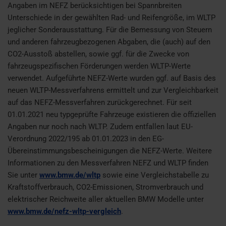
Angaben im NEFZ berücksichtigen bei Spannbreiten
Unterschiede in der gewählten Rad- und Reifengröße, im WLTP
jeglicher Sonderausstattung. Für die Bemessung von Steuern
und anderen fahrzeugbezogenen Abgaben, die (auch) auf den
CO2-Ausstoß abstellen, sowie ggf. für die Zwecke von
fahrzeugspezifischen Förderungen werden WLTP-Werte
verwendet. Aufgeführte NEFZ-Werte wurden ggf. auf Basis des
neuen WLTP-Messverfahrens ermittelt und zur Vergleichbarkeit
auf das NEFZ-Messverfahren zurückgerechnet. Für seit
01.01.2021 neu typgeprüfte Fahrzeuge existieren die offiziellen
Angaben nur noch nach WLTP. Zudem entfallen laut EU-
Verordnung 2022/195 ab 01.01.2023 in den EG-
Übereinstimmungsbescheinigungen die NEFZ-Werte. Weitere
Informationen zu den Messverfahren NEFZ und WLTP finden
Sie unter
www.bmw.de/wltp
sowie eine Vergleichstabelle zu
Kraftstoffverbrauch, CO2-Emissionen, Stromverbrauch und
elektrischer Reichweite aller aktuellen BMW Modelle unter
www.bmw.de/nefz-wltp-vergleich
.