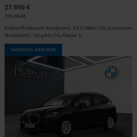
27.890 €
19% MwSt.
Kraftstoffverbrauch (kombiniert):
5,2 l/100km
;
CO
-Emissionen
2
(kombiniert):
135 g/km
;
CO
-Klasse:
D
2
FAHRZEUG ANZEIGEN