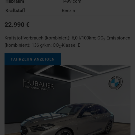
Hubraum
1499 ccm
Kraftstoff
Benzin
22.990 €
Kraftstoffverbrauch (kombiniert):
6,0 l/100km
;
CO
-Emissionen
2
(kombiniert):
136 g/km
;
CO
-Klasse:
E
2
FAHRZEUG ANZEIGEN