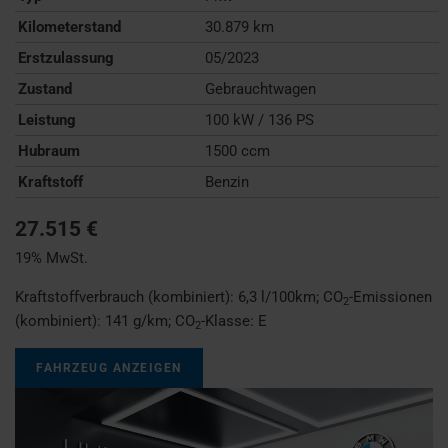
Kilometerstand
30.879 km
Erstzulassung
05/2023
Zustand
Gebrauchtwagen
Leistung
100 kW / 136 PS
Hubraum
1500 ccm
Kraftstoff
Benzin
27.515 €
19% MwSt.
Kraftstoffverbrauch (kombiniert):
6,3 l/100km
;
CO
-Emissionen
2
(kombiniert):
141 g/km
;
CO
-Klasse:
E
2
FAHRZEUG ANZEIGEN