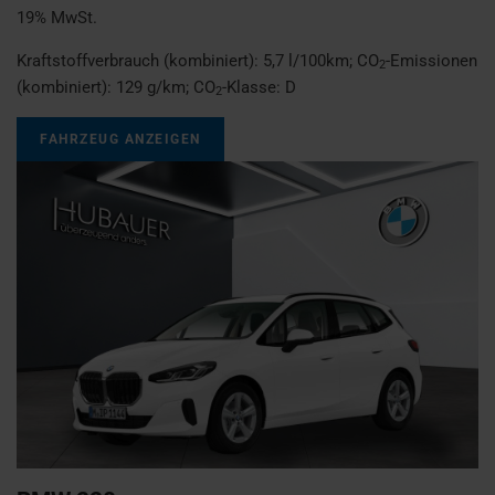
19% MwSt.
Kraftstoffverbrauch (kombiniert):
5,7 l/100km
;
CO
-Emissionen
2
(kombiniert):
129 g/km
;
CO
-Klasse:
D
2
FAHRZEUG ANZEIGEN