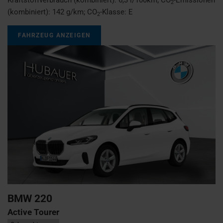
2
(kombiniert):
142 g/km
;
CO
-Klasse:
E
2
FAHRZEUG ANZEIGEN
BMW
220
Active Tourer