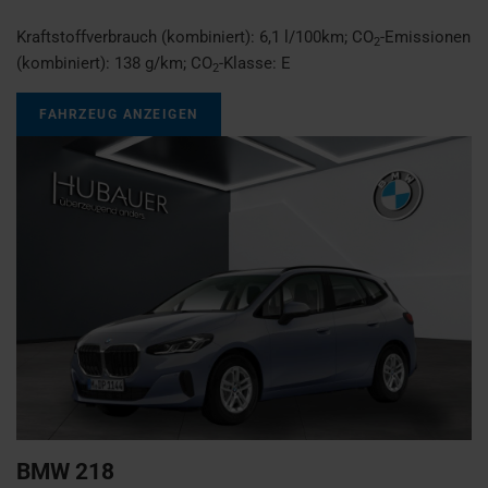
Kraftstoffverbrauch (kombiniert):
6,1 l/100km
;
CO
-Emissionen
2
(kombiniert):
138 g/km
;
CO
-Klasse:
E
2
FAHRZEUG ANZEIGEN
BMW
218