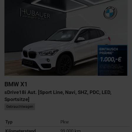
BMW
X1
sDrive18i Aut. [Sport Line, Navi, SHZ, PDC, LED,
Sportsitze]
Gebrauchtwagen
Typ
Pkw
Kilometerstand
99.000 km