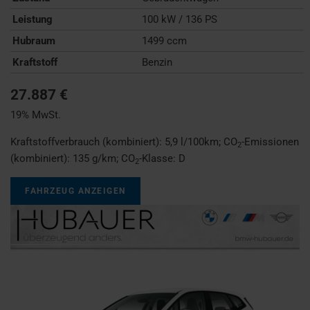
Leistung
100 kW / 136 PS
Hubraum
1499 ccm
Kraftstoff
Benzin
27.887 €
19% MwSt.
Kraftstoffverbrauch (kombiniert):
5,9 l/100km
;
CO
-Emissionen
2
(kombiniert):
135 g/km
;
CO
-Klasse:
D
2
FAHRZEUG ANZEIGEN