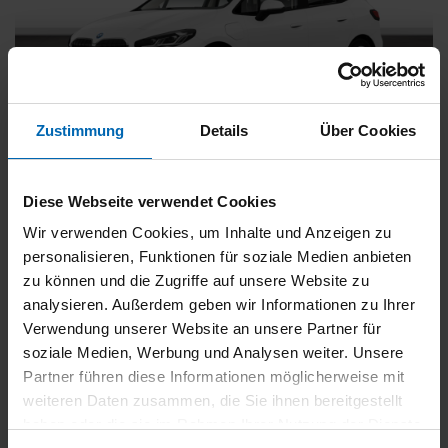
Zustimmung
Details
Über Cookies
BMW
225
xDrive Active Tourer [Navi, RFK, Aktivsitz]
Diese Webseite verwendet Cookies
Gebrauchtwagen
Wir verwenden Cookies, um Inhalte und Anzeigen zu
personalisieren, Funktionen für soziale Medien anbieten
Typ
Pkw
zu können und die Zugriffe auf unsere Website zu
Kilometerstand
54.750 km
analysieren. Außerdem geben wir Informationen zu Ihrer
Erstzulassung
05/2023
Verwendung unserer Website an unsere Partner für
Zustand
Gebrauchtwagen
soziale Medien, Werbung und Analysen weiter. Unsere
Partner führen diese Informationen möglicherweise mit
Leistung
180 kW / 245 PS
weiteren Daten zusammen, die Sie ihnen bereitgestellt
Hubraum
1499 ccm
haben oder die sie im Rahmen Ihrer Nutzung der Dienste
Kraftstoff
Hybrid (Benzin/Elektro)