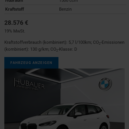
Hubraum
1500 ccm
Kraftstoff
Benzin
28.576 €
19% MwSt.
Kraftstoffverbrauch (kombiniert):
5,7 l/100km
;
CO
-Emissionen
2
(kombiniert):
130 g/km
;
CO
-Klasse:
D
2
FAHRZEUG ANZEIGEN