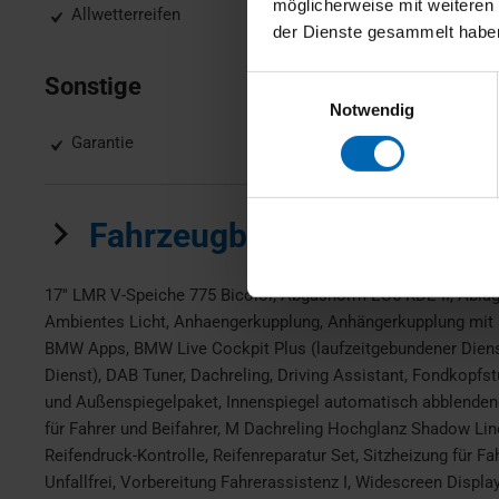
möglicherweise mit weiteren
Allwetterreifen
der Dienste gesammelt habe
Sonstige
Einwilligungsauswahl
Notwendig
Garantie
Fahrzeugbeschreibung
17'' LMR V-Speiche 775 Bicolor, Abgasnorm EU6 RDE II, Ablag
Ambientes Licht, Anhaengerkupplung, Anhängerkupplung mit s
BMW Apps, BMW Live Cockpit Plus (laufzeitgebundener Dienst
Dienst), DAB Tuner, Dachreling, Driving Assistant, Fondkopfs
und Außenspiegelpaket, Innenspiegel automatisch abblendend,
für Fahrer und Beifahrer, M Dachreling Hochglanz Shadow Li
Reifendruck-Kontrolle, Reifenreparatur Set, Sitzheizung für F
Unfallfrei, Vorbereitung Fahrerassistenz I, Widescreen Displ