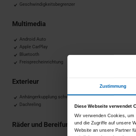
Geschwindigkeitsbegrenzer
Multimedia
Android Auto
Apple CarPlay
Bluetooth
Freisprecheinrichtung
Exterieur
Zustimmung
Anhängerkupplung schwenkbar, Anhängerkupplung fest
Dachreling
Diese Webseite verwendet 
Wir verwenden Cookies, um I
und die Zugriffe auf unsere 
Räder und Bereifung
Website an unsere Partner fü