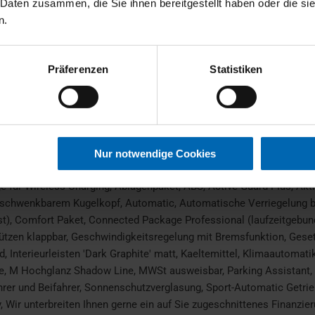
 Daten zusammen, die Sie ihnen bereitgestellt haben oder die s
Leichtmetallfelgen
n.
Präferenzen
Statistiken
HU neu
Nur notwendige Cookies
e für Wireless Charging, Ablagenpaket, ABS, Active Guard Plus, Ak
chwenkbarem Kugelkopf, Automatic, Automatische Verriegelung bei
), Comfort Paket, Connected Package Professional (laufzeitgebund
tützen klappbar, Geschwindigkeitsregelung mit Bremsfunktion, Gesetz
 Interieurleisten 'Dark Graphite' matt, Kaeltemittel, Klimaautomat
ne, M Hochglanz Shadow Line, MWSt ausweisbar, Parking Assistant,
ahrer und Beifahrer, Sonnenschutzverglasung, Sport-Automatic Getrie
ay, Wir unterbreiten Ihnen gerne ein auf Sie zugeschnittenes Finan