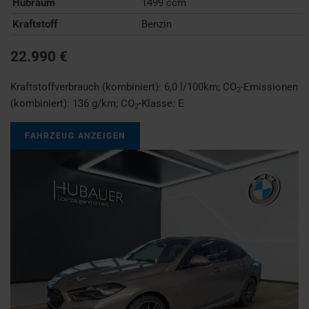
Hubraum
1499 ccm
Kraftstoff
Benzin
22.990 €
Kraftstoffverbrauch (kombiniert):
6,0 l/100km
;
CO
-Emissionen
2
(kombiniert):
136 g/km
;
CO
-Klasse:
E
2
FAHRZEUG ANZEIGEN