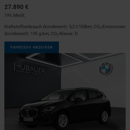
27.890 €
19% MwSt.
Kraftstoffverbrauch (kombiniert):
5,2 l/100km
;
CO
-Emissionen
2
(kombiniert):
135 g/km
;
CO
-Klasse:
D
2
FAHRZEUG ANZEIGEN