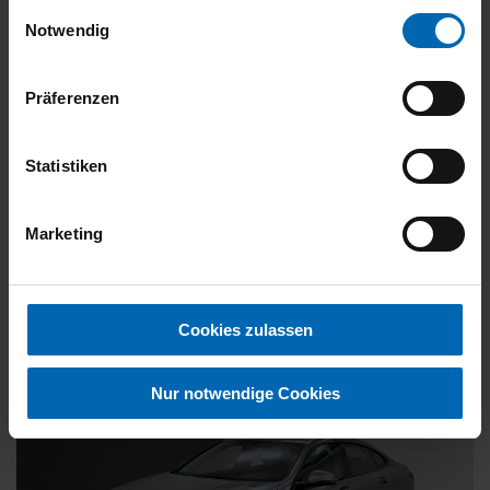
gesammelt haben.
Einwilligungsauswahl
Notwendig
27.890 €
19% MwSt.
Präferenzen
Kraftstoffverbrauch (gewichtet kombiniert):
0,6 l/100km
;
Stromverbrauch (gewichtet kombiniert):
17,2 kWh/100km
;
Statistiken
Kraftstoffverbrauch (kombiniert, leere Batterie):
5,7 l/100km
;
CO
-Emissionen (gewichtet kombiniert):
15 g/km
;
CO
-Klasse
2
2
(gewichtet kombiniert):
B
Marketing
FAHRZEUG ANZEIGEN
Cookies zulassen
Nur notwendige Cookies