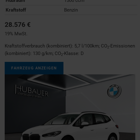
Hubraum
1500 ccm
Kraftstoff
Benzin
28.576 €
19% MwSt.
Kraftstoffverbrauch (kombiniert):
5,7 l/100km
;
CO
-Emissionen
2
(kombiniert):
130 g/km
;
CO
-Klasse:
D
2
FAHRZEUG ANZEIGEN