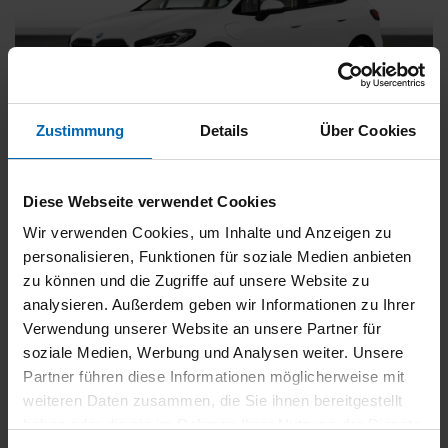
Zustimmung
Details
Über Cookies
BMW
225
xDrive Active Tourer [Navi, RFK, Aktivsitz]
Diese Webseite verwendet Cookies
Gebrauchtwagen
Wir verwenden Cookies, um Inhalte und Anzeigen zu
personalisieren, Funktionen für soziale Medien anbieten
Typ
Pkw
zu können und die Zugriffe auf unsere Website zu
Kilometerstand
54.750 km
analysieren. Außerdem geben wir Informationen zu Ihrer
Erstzulassung
05/2023
Verwendung unserer Website an unsere Partner für
Zustand
Gebrauchtwagen
soziale Medien, Werbung und Analysen weiter. Unsere
Partner führen diese Informationen möglicherweise mit
Leistung
180 kW / 245 PS
weiteren Daten zusammen, die Sie ihnen bereitgestellt
Hubraum
1499 ccm
haben oder die sie im Rahmen Ihrer Nutzung der Dienste
Kraftstoff
Hybrid (Benzin/Elektro)