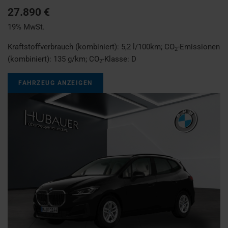
27.890 €
19% MwSt.
Kraftstoffverbrauch (kombiniert):
5,2 l/100km
;
CO
-Emissionen
2
(kombiniert):
135 g/km
;
CO
-Klasse:
D
2
FAHRZEUG ANZEIGEN