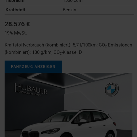
Hubraum
1500 ccm
Kraftstoff
Benzin
28.576 €
19% MwSt.
Kraftstoffverbrauch (kombiniert):
5,7 l/100km
;
CO
-Emissionen
2
(kombiniert):
130 g/km
;
CO
-Klasse:
D
2
FAHRZEUG ANZEIGEN