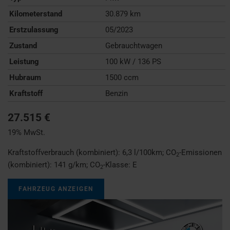
Kilometerstand
30.879 km
Erstzulassung
05/2023
Zustand
Gebrauchtwagen
Leistung
100 kW / 136 PS
Hubraum
1500 ccm
Kraftstoff
Benzin
27.515 €
19% MwSt.
Kraftstoffverbrauch (kombiniert):
6,3 l/100km
;
CO
-Emissionen
2
(kombiniert):
141 g/km
;
CO
-Klasse:
E
2
FAHRZEUG ANZEIGEN