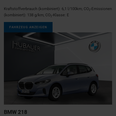
Kraftstoffverbrauch (kombiniert):
6,1 l/100km
;
CO
-Emissionen
2
(kombiniert):
138 g/km
;
CO
-Klasse:
E
2
FAHRZEUG ANZEIGEN
BMW
218