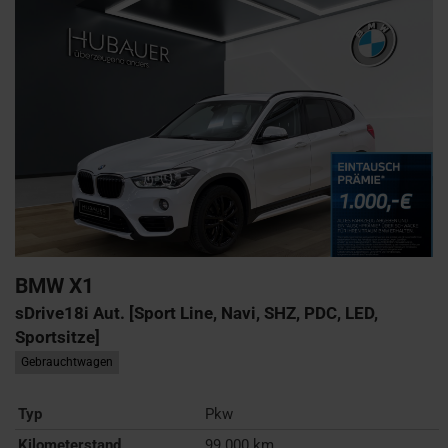
BMW
X1
sDrive18i Aut. [Sport Line, Navi, SHZ, PDC, LED,
Sportsitze]
Gebrauchtwagen
Typ
Pkw
Kilometerstand
99.000 km