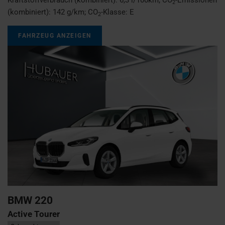
2
(kombiniert):
142 g/km
;
CO
-Klasse:
E
2
FAHRZEUG ANZEIGEN
BMW
220
Active Tourer