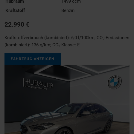
Hubraum
1499 ccm
Kraftstoff
Benzin
22.990 €
Kraftstoffverbrauch (kombiniert):
6,0 l/100km
;
CO
-Emissionen
2
(kombiniert):
136 g/km
;
CO
-Klasse:
E
2
FAHRZEUG ANZEIGEN