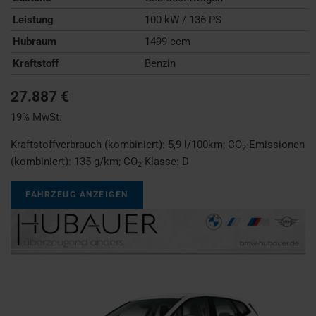
Leistung
100 kW / 136 PS
Hubraum
1499 ccm
Kraftstoff
Benzin
27.887 €
19% MwSt.
Kraftstoffverbrauch (kombiniert):
5,9 l/100km
;
CO
-Emissionen
2
(kombiniert):
135 g/km
;
CO
-Klasse:
D
2
FAHRZEUG ANZEIGEN