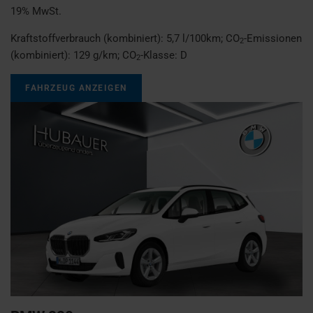
19% MwSt.
Kraftstoffverbrauch (kombiniert):
5,7 l/100km
;
CO
-Emissionen
2
(kombiniert):
129 g/km
;
CO
-Klasse:
D
2
FAHRZEUG ANZEIGEN