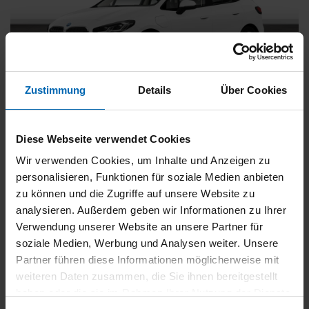
Zustimmung
Details
Über Cookies
BMW
225
xDrive Active Tourer [Navi, RFK, Aktivsitz]
Diese Webseite verwendet Cookies
Gebrauchtwagen
Wir verwenden Cookies, um Inhalte und Anzeigen zu
personalisieren, Funktionen für soziale Medien anbieten
Typ
Pkw
zu können und die Zugriffe auf unsere Website zu
Kilometerstand
54.750 km
analysieren. Außerdem geben wir Informationen zu Ihrer
Erstzulassung
05/2023
Verwendung unserer Website an unsere Partner für
Zustand
Gebrauchtwagen
soziale Medien, Werbung und Analysen weiter. Unsere
Partner führen diese Informationen möglicherweise mit
Leistung
180 kW / 245 PS
weiteren Daten zusammen, die Sie ihnen bereitgestellt
Hubraum
1499 ccm
haben oder die sie im Rahmen Ihrer Nutzung der Dienste
Kraftstoff
Hybrid (Benzin/Elektro)