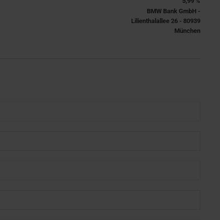
5,99 %
BMW Bank GmbH -
Lilienthalallee 26 - 80939
München