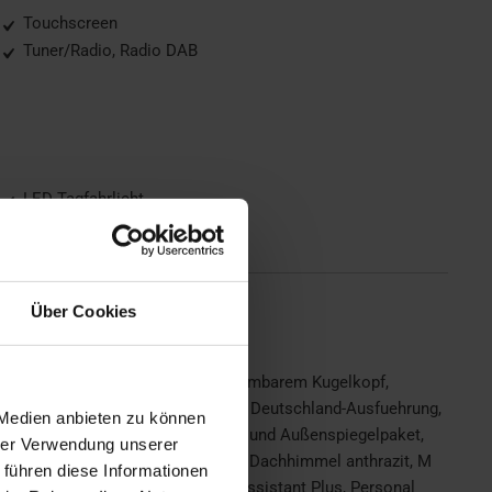
Touchscreen
Tuner/Radio, Radio DAB
LED-Tagfahrlicht
Metallic
Über Cookies
nlage, Anhaengerkupplung mit abnehmbarem Kugelkopf,
B-Tuner, Deutsch / Bordliteratur, Deutschland-Ausfuehrung,
 Medien anbieten zu können
rechersystem harman/kardon, Innen- und Außenspiegelpaket,
hrer Verwendung unserer
, Komfortzugang, Lenkradheizung, M Dachhimmel anthrazit, M
 führen diese Informationen
l 24 Monate/30.000 km, Parking Assistant Plus, Personal