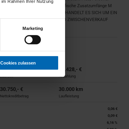
ie im Rahmen Ihrer Nutzung
mory, Sonnenschutzverglasung, Spezifische Zusatzumfänge M
es, Warndreieck, BEI DIESEM FAHRZEUG HANDELT ES SICH UM EIN
INEM ZENTRALLAGER. IRRTUM UND ZWISCHENVERKAUF
Marketing
Cookies zulassen
36 Monate
12.428,- €
Laufzeit
Anzahlung
30.750,- €
30.000 km
Nettokreditbetrag
Laufleistung
0,06 €
0,09 €
6,16 %