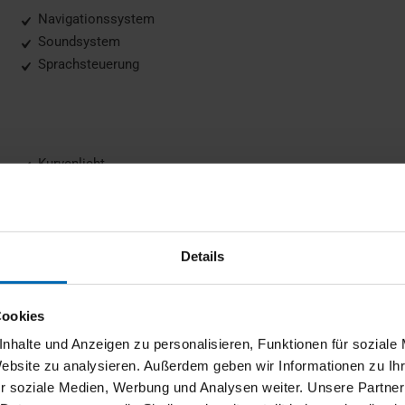
Navigationssystem
Soundsystem
Sprachsteuerung
Kurvenlicht
LED-Scheinwerfer
Details
 Guard, Adaptiver LED-Scheinwerfer, Adaptives M Fahrwerk, Alarma
Cookies
ive Cockpit Professional, BMW Niere Iconic Glow, CO2 Umfang, DA
nhalte und Anzeigen zu personalisieren, Funktionen für soziale
satzumfaenge, Fernlichtassistent, Gesetzlicher Notruf, HiFi-Lautsp
Website zu analysieren. Außerdem geben wir Informationen zu I
tacho, Kindersitzbefestigung i-Sitze für Beifahrer, Klimaautomatik
r soziale Medien, Werbung und Analysen weiter. Unsere Partner
fänge, M Sport Interieurumfänge, M Sportpaket, Ölwartungsinterval