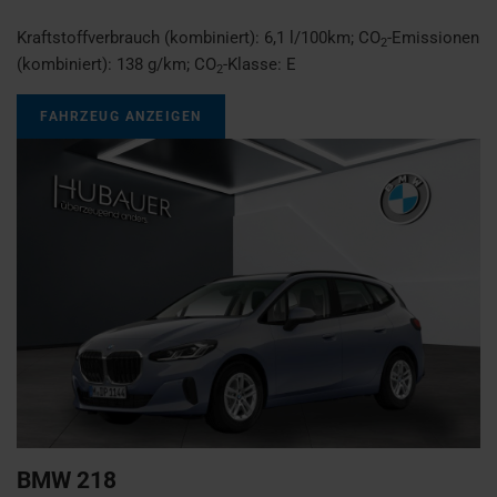
Kraftstoffverbrauch (kombiniert):
6,1 l/100km
;
CO
-Emissionen
2
(kombiniert):
138 g/km
;
CO
-Klasse:
E
2
FAHRZEUG ANZEIGEN
BMW
218