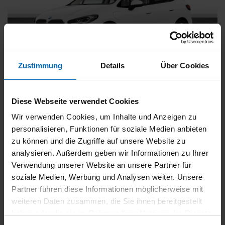
Zustimmung
Details
Über Cookies
BMW
225
xDrive Active Tourer [Navi, RFK, Aktivsitz]
Diese Webseite verwendet Cookies
Gebrauchtwagen
Wir verwenden Cookies, um Inhalte und Anzeigen zu
personalisieren, Funktionen für soziale Medien anbieten
Typ
Pkw
zu können und die Zugriffe auf unsere Website zu
Kilometerstand
54.750 km
analysieren. Außerdem geben wir Informationen zu Ihrer
Erstzulassung
05/2023
Verwendung unserer Website an unsere Partner für
Zustand
Gebrauchtwagen
soziale Medien, Werbung und Analysen weiter. Unsere
Partner führen diese Informationen möglicherweise mit
Leistung
180 kW / 245 PS
weiteren Daten zusammen, die Sie ihnen bereitgestellt
Hubraum
1499 ccm
haben oder die sie im Rahmen Ihrer Nutzung der Dienste
Kraftstoff
Hybrid (Benzin/Elektro)