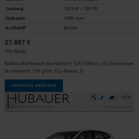
Leistung
100 kW / 136 PS
Hubraum
1499 ccm
Kraftstoff
Benzin
27.887 €
19% MwSt.
Kraftstoffverbrauch (kombiniert):
5,9 l/100km
;
CO
-Emissionen
2
(kombiniert):
135 g/km
;
CO
-Klasse:
D
2
FAHRZEUG ANZEIGEN