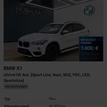
BMW
X1
sDrive18i Aut. [Sport Line, Navi, SHZ, PDC, LED,
Sportsitze]
Gebrauchtwagen
Typ
Pkw
Kilometerstand
99.000 km