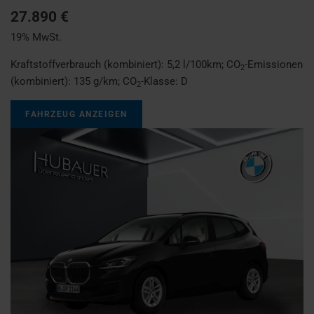
27.890 €
19% MwSt.
Kraftstoffverbrauch (kombiniert):
5,2 l/100km
;
CO
-Emissionen
2
(kombiniert):
135 g/km
;
CO
-Klasse:
D
2
FAHRZEUG ANZEIGEN