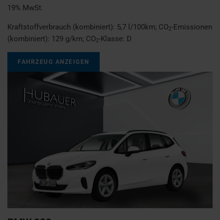
19% MwSt.
Kraftstoffverbrauch (kombiniert):
5,7 l/100km
;
CO
-Emissionen
2
(kombiniert):
129 g/km
;
CO
-Klasse:
D
2
FAHRZEUG ANZEIGEN