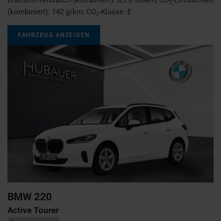
2
(kombiniert):
142 g/km
;
CO
-Klasse:
E
2
FAHRZEUG ANZEIGEN
BMW
220
Active Tourer