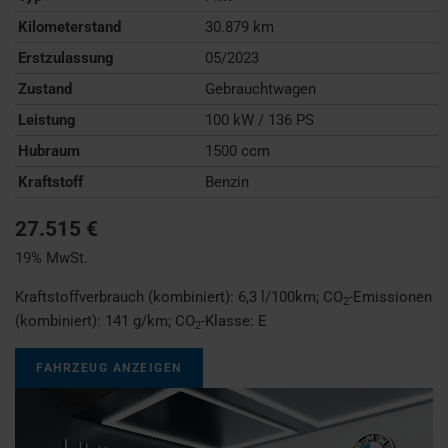
Kilometerstand
30.879 km
Erstzulassung
05/2023
Zustand
Gebrauchtwagen
Leistung
100 kW / 136 PS
Hubraum
1500 ccm
Kraftstoff
Benzin
27.515 €
19% MwSt.
Kraftstoffverbrauch (kombiniert):
6,3 l/100km
;
CO
-Emissionen
2
(kombiniert):
141 g/km
;
CO
-Klasse:
E
2
FAHRZEUG ANZEIGEN