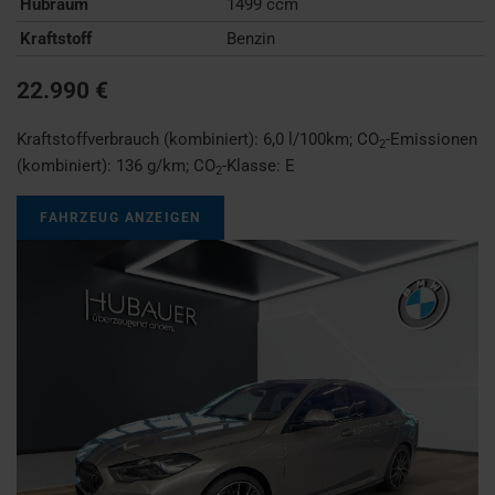
Hubraum
1499 ccm
Kraftstoff
Benzin
22.990 €
Kraftstoffverbrauch (kombiniert):
6,0 l/100km
;
CO
-Emissionen
2
(kombiniert):
136 g/km
;
CO
-Klasse:
E
2
FAHRZEUG ANZEIGEN