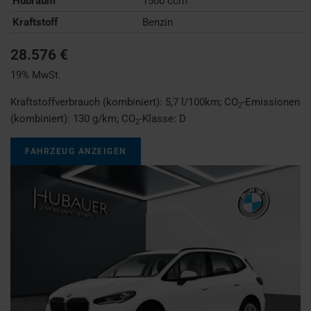
Hubraum
1500 ccm
Kraftstoff
Benzin
28.576 €
19% MwSt.
Kraftstoffverbrauch (kombiniert):
5,7 l/100km
;
CO
-Emissionen
2
(kombiniert):
130 g/km
;
CO
-Klasse:
D
2
FAHRZEUG ANZEIGEN