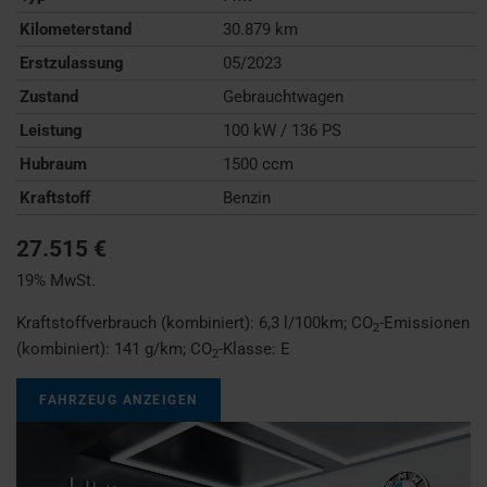
Kilometerstand
30.879 km
Erstzulassung
05/2023
Zustand
Gebrauchtwagen
Leistung
100 kW / 136 PS
Hubraum
1500 ccm
Kraftstoff
Benzin
27.515 €
19% MwSt.
Kraftstoffverbrauch (kombiniert):
6,3 l/100km
;
CO
-Emissionen
2
(kombiniert):
141 g/km
;
CO
-Klasse:
E
2
FAHRZEUG ANZEIGEN