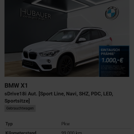
BMW
X1
sDrive18i Aut. [Sport Line, Navi, SHZ, PDC, LED,
Sportsitze]
Gebrauchtwagen
Typ
Pkw
Kilometerstand
99.000 km