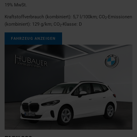
19% MwSt.
Kraftstoffverbrauch (kombiniert):
5,7 l/100km
;
CO
-Emissionen
2
(kombiniert):
129 g/km
;
CO
-Klasse:
D
2
FAHRZEUG ANZEIGEN