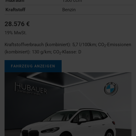
Hubraum
1500 ccm
Kraftstoff
Benzin
28.576 €
19% MwSt.
Kraftstoffverbrauch (kombiniert):
5,7 l/100km
;
CO
-Emissionen
2
(kombiniert):
130 g/km
;
CO
-Klasse:
D
2
FAHRZEUG ANZEIGEN