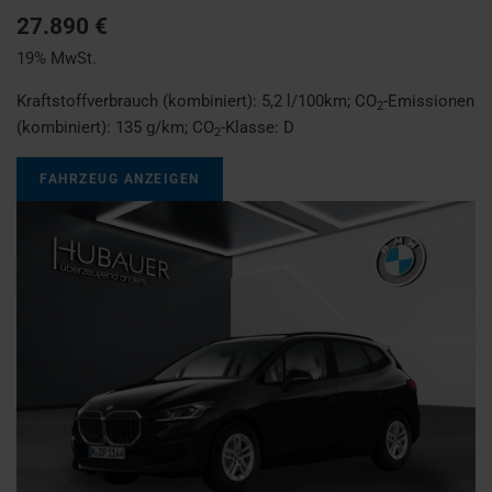
27.890 €
19% MwSt.
Kraftstoffverbrauch (kombiniert):
5,2 l/100km
;
CO
-Emissionen
2
(kombiniert):
135 g/km
;
CO
-Klasse:
D
2
FAHRZEUG ANZEIGEN