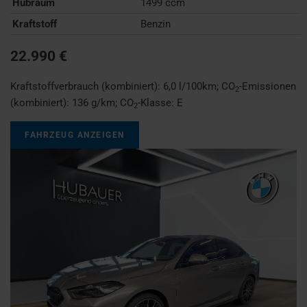
Hubraum
1499 ccm
Kraftstoff
Benzin
22.990 €
Kraftstoffverbrauch (kombiniert):
6,0 l/100km
;
CO
-Emissionen
2
(kombiniert):
136 g/km
;
CO
-Klasse:
E
2
FAHRZEUG ANZEIGEN