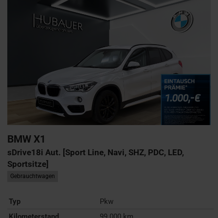
BMW
X1
sDrive18i Aut. [Sport Line, Navi, SHZ, PDC, LED,
Sportsitze]
Gebrauchtwagen
Typ
Pkw
Kilometerstand
99.000 km