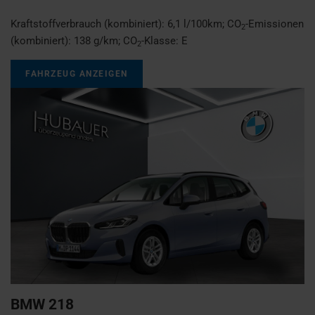
Kraftstoffverbrauch (kombiniert):
6,1 l/100km
;
CO
-Emissionen
2
(kombiniert):
138 g/km
;
CO
-Klasse:
E
2
FAHRZEUG ANZEIGEN
BMW
218