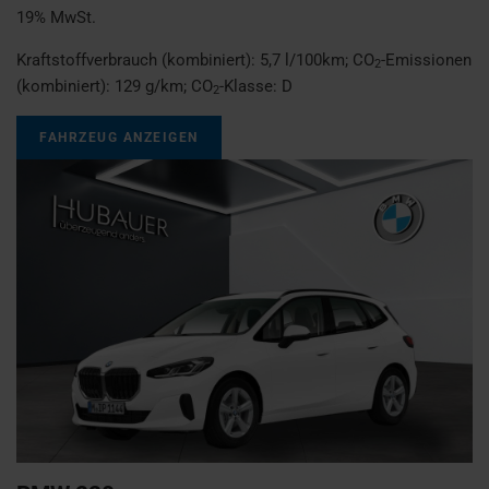
19% MwSt.
Kraftstoffverbrauch (kombiniert):
5,7 l/100km
;
CO
-Emissionen
2
(kombiniert):
129 g/km
;
CO
-Klasse:
D
2
FAHRZEUG ANZEIGEN