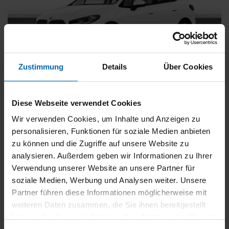
Zustimmung
Details
Über Cookies
BMW
225
xDrive Active Tourer [Navi, RFK, Aktivsitz]
Diese Webseite verwendet Cookies
Gebrauchtwagen
Wir verwenden Cookies, um Inhalte und Anzeigen zu
personalisieren, Funktionen für soziale Medien anbieten
Typ
Pkw
zu können und die Zugriffe auf unsere Website zu
Kilometerstand
54.750 km
analysieren. Außerdem geben wir Informationen zu Ihrer
Erstzulassung
05/2023
Verwendung unserer Website an unsere Partner für
Zustand
Gebrauchtwagen
soziale Medien, Werbung und Analysen weiter. Unsere
Partner führen diese Informationen möglicherweise mit
Leistung
180 kW / 245 PS
weiteren Daten zusammen, die Sie ihnen bereitgestellt
Hubraum
1499 ccm
haben oder die sie im Rahmen Ihrer Nutzung der Dienste
Kraftstoff
Hybrid (Benzin/Elektro)