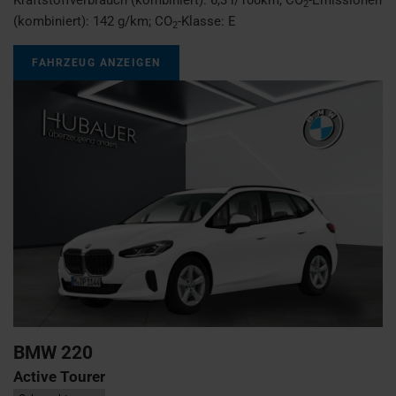
2
(kombiniert):
142 g/km
;
CO
-Klasse:
E
2
FAHRZEUG ANZEIGEN
BMW
220
Active Tourer