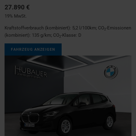
27.890 €
19% MwSt.
Kraftstoffverbrauch (kombiniert):
5,2 l/100km
;
CO
-Emissionen
2
(kombiniert):
135 g/km
;
CO
-Klasse:
D
2
FAHRZEUG ANZEIGEN