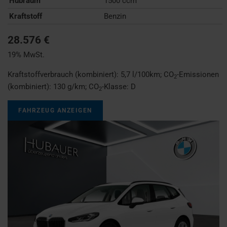
Hubraum
1500 ccm
Kraftstoff
Benzin
28.576 €
19% MwSt.
Kraftstoffverbrauch (kombiniert):
5,7 l/100km
;
CO
-Emissionen
2
(kombiniert):
130 g/km
;
CO
-Klasse:
D
2
FAHRZEUG ANZEIGEN