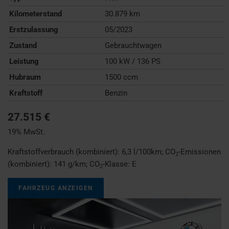
Kilometerstand
30.879 km
Erstzulassung
05/2023
Zustand
Gebrauchtwagen
Leistung
100 kW / 136 PS
Hubraum
1500 ccm
Kraftstoff
Benzin
27.515 €
19% MwSt.
Kraftstoffverbrauch (kombiniert):
6,3 l/100km
;
CO
-Emissionen
2
(kombiniert):
141 g/km
;
CO
-Klasse:
E
2
FAHRZEUG ANZEIGEN