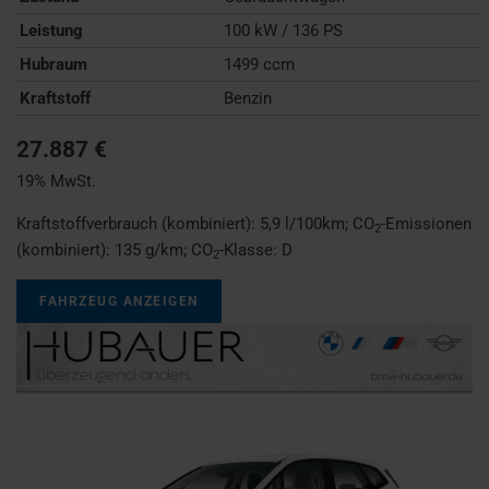
Leistung
100 kW / 136 PS
Hubraum
1499 ccm
Kraftstoff
Benzin
27.887 €
19% MwSt.
Kraftstoffverbrauch (kombiniert):
5,9 l/100km
;
CO
-Emissionen
2
(kombiniert):
135 g/km
;
CO
-Klasse:
D
2
FAHRZEUG ANZEIGEN