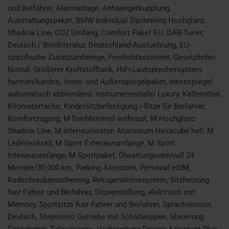
und Beifahrer, Alarmanlage, Anhaengerkupplung,
Ausstattungspaket, BMW Individual Dachreling Hochglanz
Shadow Line, CO2 Umfang, Comfort Paket EU, DAB-Tuner,
Deutsch / Bordliteratur, Deutschland-Ausfuehrung, EU-
spezifische Zusatzumfaenge, Fernlichtassistent, Gesetzlicher
Notruf, Größerer Kraftstofftank, HiFi-Lautsprechersystem
harman/kardon, Innen- und Außenspiegelpaket, Innenspiegel,
automatisch abblendend, Instrumententafel Luxury, Kältemittel,
Kilometertacho, Kindersitzbefestigung i-Sitze für Beifahrer,
Komfortzugang, M Dachhimmel anthrazit, M Hochglanz
Shadow Line, M Interieurleisten Aluminium Hexacube hell, M
Lederlenkrad, M Sport Exterieurumfänge, M Sport
Interieurumfänge, M Sportpaket, Ölwartungsintervall 24
Monate/30.000 km, Parking Assistant, Personal eSIM,
Radschraubensicherung, Rekuperationssystem, Sitzheizung
fuer Fahrer und Beifahrer, Sitzverstellung, elektrisch mit
Memory, Sportsitze fuer Fahrer und Beifahrer, Sprachversion
Deutsch, Steptronic Getriebe mit Schaltwippen, Steuerung