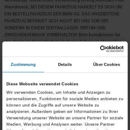
Getriebetyp, Teleservices, Vorbereitung Driving Assistant Plus,
Warndreieck, BEI DIESEM FAHRZEUG HANDELT ES SICH UM
EIN BESTELLFAHRZEUG DER BMW AG. DAS ANGEBOTENE
FAHRZEUG BEFINDET SICH NICHT BEI UNS VOR ORT,
SONDERN IN EINEM ZENTRALLAGER. IRRTUM UND
ZWISCHENVERKAUF VORBEHALTEN! Bitte kontaktieren Sie
uns damit wir die Verfügbarkeit dieses Fahrzeugs überprüfen
können. Vielen Dank.
Zustimmung
Details
Über Cookies
Finanzierung
Diese Webseite verwendet Cookies
334,- €
36 Monate
4.866,- €
Wir verwenden Cookies, um Inhalte und Anzeigen zu
mtl. Rate
Laufzeit
Anzahlung
personalisieren, Funktionen für soziale Medien anbieten zu
können und die Zugriffe auf unsere Website zu
28.900,- €
27.574,- €
17.193,- €
analysieren. Außerdem geben wir Informationen zu Ihrer
Darlehensgesamtbetrag
Nettodarlehensbetrag
Schlussrate
Verwendung unserer Website an unsere Partner für soziale
Medien, Werbung und Analysen weiter. Unsere Partner
Bearbeitungsgebühr
0.00,-