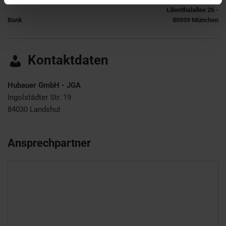
Lilienthalallee 26 -
Bank
80939 München
Kontaktdaten
Hubauer GmbH - JGA
Ingolstädter Str. 19
84030
Landshut
Ansprechpartner