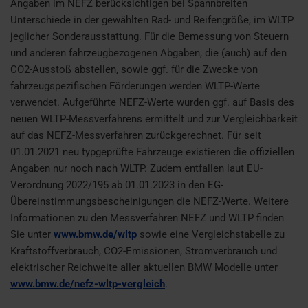
Angaben im NEFZ berücksichtigen bei Spannbreiten
Unterschiede in der gewählten Rad- und Reifengröße, im WLTP
jeglicher Sonderausstattung. Für die Bemessung von Steuern
und anderen fahrzeugbezogenen Abgaben, die (auch) auf den
CO2-Ausstoß abstellen, sowie ggf. für die Zwecke von
fahrzeugspezifischen Förderungen werden WLTP-Werte
verwendet. Aufgeführte NEFZ-Werte wurden ggf. auf Basis des
neuen WLTP-Messverfahrens ermittelt und zur Vergleichbarkeit
auf das NEFZ-Messverfahren zurückgerechnet. Für seit
01.01.2021 neu typgeprüfte Fahrzeuge existieren die offiziellen
Angaben nur noch nach WLTP. Zudem entfallen laut EU-
Verordnung 2022/195 ab 01.01.2023 in den EG-
Übereinstimmungsbescheinigungen die NEFZ-Werte. Weitere
Informationen zu den Messverfahren NEFZ und WLTP finden
Sie unter
www.bmw.de/wltp
sowie eine Vergleichstabelle zu
Kraftstoffverbrauch, CO2-Emissionen, Stromverbrauch und
elektrischer Reichweite aller aktuellen BMW Modelle unter
www.bmw.de/nefz-wltp-vergleich
.