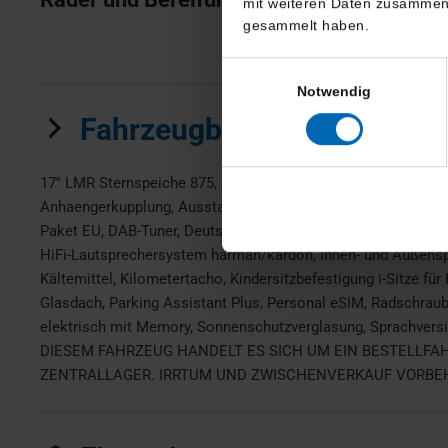
mit weiteren Daten zusammen, 
gesammelt haben.
Einwilligungsauswahl
Notwendig
Fahrzeugbeschreibung
17'' LMR Sternspeiche 875, Abgastechnik EU6d/e, Ablage für W
Anhaengerkupplung, Ausstattungspaket Professional, BMW H
Paket EU, DAB-Tuner, Deutsch / Bordliteratur, Driving Assist
HiFi-Lautsprechersystem harman/kardon, Innen- und Außenspie
Kältemittel, Kilometertacho, Kindersitzbefestigung i-Sitze 
Glasdach, Parking Assistant Plus, Personal eSIM, Radschrauben
elektrisch mit Memory, Sonnenschutzverglasung, Sprachversio
DIESEM FAHRZEUG HANDELT ES SICH UM EIN BESTELLFAH
ZENTRALLAGER. IRRTUM UND ZWISCHENVERKAUF VORBEHALTEN! B