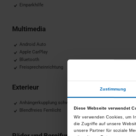
Einparkhilfe
Multimedia
Android Auto
Apple CarPlay
Bluetooth
Freisprecheinrichtung
Exterieur
Zustimmung
Anhängerkupplung schwenkbar
Diese Webseite verwendet C
Blendfreies Fernlicht
Wir verwenden Cookies, um In
die Zugriffe auf unsere Webs
unsere Partner für soziale M
Räder und Bereifung