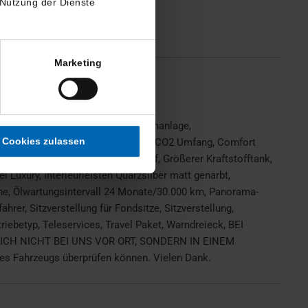
 Nutzung der Dienste
Marketing
tz fuer Fahrer und Beifahrer, Alarmanlage,
Cookies zulassen
, BMW Live Cockpit Professional, CO2 Umfang, Comfort
kraumtrennetz, Gesetzlicher Notruf, Größerer Kraftstofftank,
Luxury, Interieurleisten Quarzsilber matt genarbt,
ine, Ölwartungsintervall 24 Monate/30.000 km, Panorama-
er, Sitzverstellung für Fondsitze, Sitzverstellung,
ebetyp, Teleservices, Travel Paket, Warndreieck, BEI
CH NICHT BEI UNS VOR ORT, SONDERN IN EINEM
 Fahrzeugs überprüfen können. Vielen Dank.