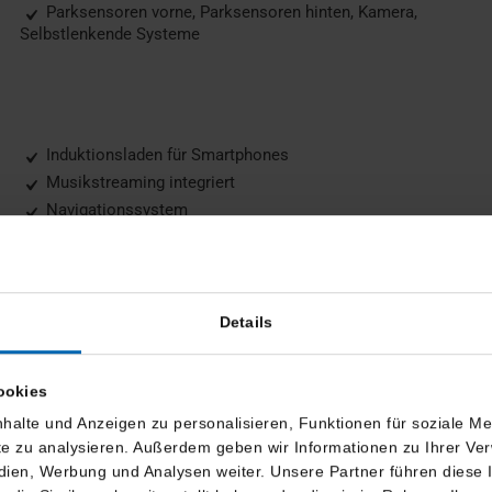
Parksensoren vorne, Parksensoren hinten, Kamera,
Selbstlenkende Systeme
Induktionsladen für Smartphones
Musikstreaming integriert
Navigationssystem
Soundsystem
Details
Dachreling
ookies
Kurvenlicht
LED-Scheinwerfer
halte und Anzeigen zu personalisieren, Funktionen für soziale M
ite zu analysieren. Außerdem geben wir Informationen zu Ihrer V
edien, Werbung und Analysen weiter. Unsere Partner führen diese