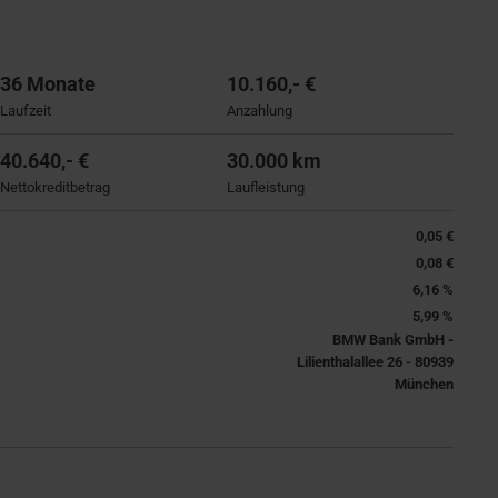
36 Monate
10.160,- €
Laufzeit
Anzahlung
40.640,- €
30.000 km
Nettokreditbetrag
Laufleistung
0,05 €
0,08 €
6,16 %
5,99 %
BMW Bank GmbH -
Lilienthalallee 26 - 80939
München