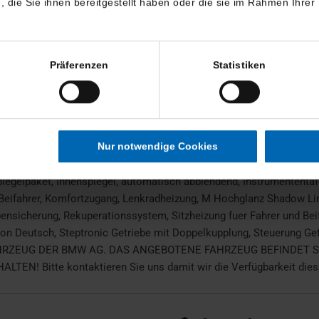
die Sie ihnen bereitgestellt haben oder die sie im Rahmen Ihrer
Leichtmetallfelgen
Präferenzen
Statistiken
ireless Charging, Active Guard, Adaptiver LED-Scheinwerfer, Aktivsi
Nur notwendige Cookies
ead-Up Display, BMW Individual Dachreling Hochglanz Shadow Line
ant Plus, EU-spezifische Zusatzumfaenge, Fernlichtassistent, Gepaec
gelpaket, Innenspiegel, automatisch abblendend, Instrumententafel 
für Beifahrer, Komfortzugang, Lenkradheizung, M Hochglanz Shadow L
sicherung, Rekuperationssystem, Sitzheizung fuer Fahrer und Beifahr
n Deutsch, Steptronic Getriebe mit Doppelkupplung, Steuerung Getri
RZEUG DER BMW AG. DAS ANGEBOTENE FAHRZEUG BEFINDET SI
itte kontaktieren Sie uns damit wir die Verfügbarkeit dieses