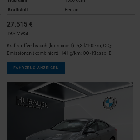
Kraftstoff
Benzin
27.515 €
19% MwSt.
Kraftstoffverbrauch (kombiniert):
6,3 l/100km
;
CO
-
2
Emissionen (kombiniert):
141 g/km
;
CO
-Klasse:
E
2
FAHRZEUG ANZEIGEN