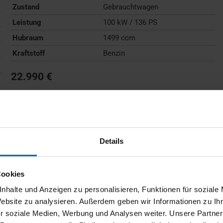
Zustand
Gebrauchtwagen
Leistung
100 kW / 136 PS
Hubraum
1499 ccm
Kraftstoff
Benzin
22.990 €
Kraftstoffverbrauch (kombiniert):
6,0 l/100km
;
CO
-
2
Emissionen (kombiniert):
136 g/km
;
CO
-Klasse:
E
2
FAHRZEUG ANZEIGEN
Details
Cookies
nhalte und Anzeigen zu personalisieren, Funktionen für soziale
Website zu analysieren. Außerdem geben wir Informationen zu I
r soziale Medien, Werbung und Analysen weiter. Unsere Partner