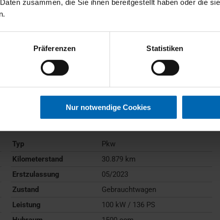
 Daten zusammen, die Sie ihnen bereitgestellt haben oder die s
n.
Präferenzen
Statistiken
BMW
218
Active Tourer
Nur notwendige Cookies
Gebrauchtwagen
Typ
Pkw
Kilometerstand
30.879 km
Erstzulassung
05/2023
Zustand
Gebrauchtwagen
Leistung
100 kW / 136 PS
Hubraum
1500 ccm