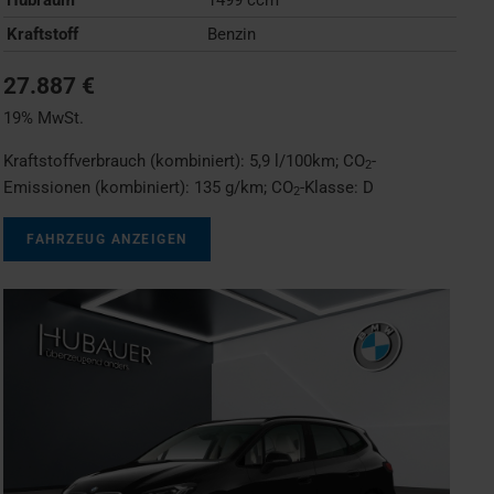
Kraftstoff
Benzin
27.887 €
19% MwSt.
Kraftstoffverbrauch (kombiniert):
5,9 l/100km
;
CO
-
2
Emissionen (kombiniert):
135 g/km
;
CO
-Klasse:
D
2
FAHRZEUG ANZEIGEN