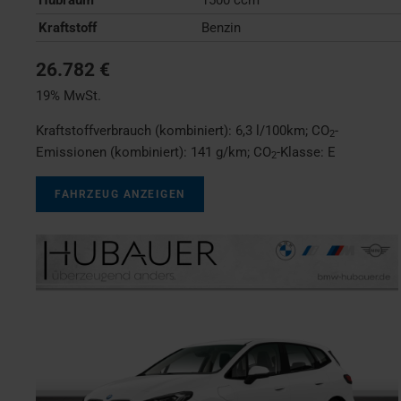
Kraftstoff
Benzin
26.782 €
19% MwSt.
Kraftstoffverbrauch (kombiniert):
6,3 l/100km
;
CO
-
2
Emissionen (kombiniert):
141 g/km
;
CO
-Klasse:
E
2
FAHRZEUG ANZEIGEN