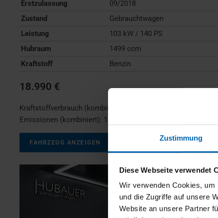
Erstzulassung
09/2018
Zustand
Gebrauchtwagen
Leistung
103 kW / 140 PS
Hubraum
1499 ccm
Kraftstoff
Benzin
18.990 €
Kraftstoffverbrauch (kombiniert):
7,0 l/100km
;
CO
-
2
Emissionen (kombiniert):
159 g/km
;
CO
-Klasse:
F
2
Zustimmung
FAHRZEUG ANZEIGEN
Diese Webseite verwendet 
Wir verwenden Cookies, um I
und die Zugriffe auf unsere 
Website an unsere Partner fü