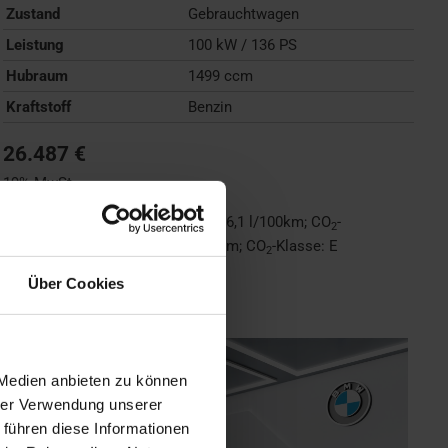
Zustand
Gebrauchtwagen
Leistung
100 kW / 136 PS
Hubraum
1499 ccm
Kraftstoff
Benzin
26.487 €
19% MwSt.
Kraftstoffverbrauch (kombiniert):
6,1 l/100km
;
CO
-
2
Emissionen (kombiniert):
138 g/km
;
CO
-Klasse:
E
2
Über Cookies
FAHRZEUG ANZEIGEN
 Medien anbieten zu können
hrer Verwendung unserer
 führen diese Informationen