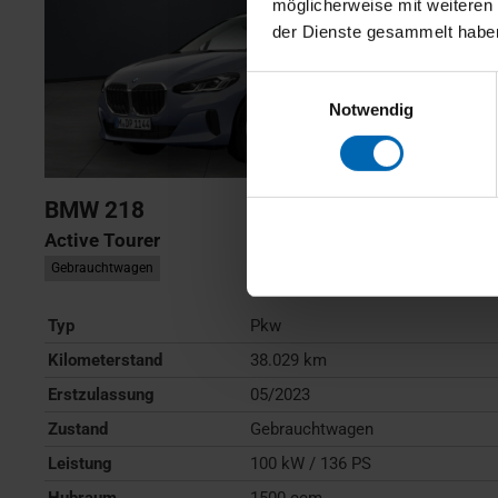
möglicherweise mit weiteren
der Dienste gesammelt habe
Einwilligungsauswahl
Notwendig
BMW
218
Active Tourer
Gebrauchtwagen
Typ
Pkw
Kilometerstand
38.029 km
Erstzulassung
05/2023
Zustand
Gebrauchtwagen
Leistung
100 kW / 136 PS
Hubraum
1500 ccm