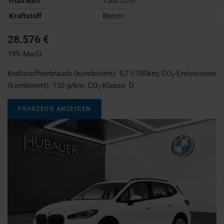
Hubraum
1500 ccm
Kraftstoff
Benzin
28.576 €
19% MwSt.
Kraftstoffverbrauch (kombiniert):
5,7 l/100km
;
CO
-Emissionen
2
(kombiniert):
130 g/km
;
CO
-Klasse:
D
2
FAHRZEUG ANZEIGEN