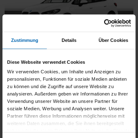
Zustimmung
Details
Über Cookies
BMW
225
xDrive Active Tourer [Navi, RFK, Aktivsitz]
Diese Webseite verwendet Cookies
Gebrauchtwagen
Wir verwenden Cookies, um Inhalte und Anzeigen zu
personalisieren, Funktionen für soziale Medien anbieten
Typ
Pkw
zu können und die Zugriffe auf unsere Website zu
Kilometerstand
54.750 km
analysieren. Außerdem geben wir Informationen zu Ihrer
Erstzulassung
05/2023
Verwendung unserer Website an unsere Partner für
Zustand
Gebrauchtwagen
soziale Medien, Werbung und Analysen weiter. Unsere
Partner führen diese Informationen möglicherweise mit
Leistung
180 kW / 245 PS
weiteren Daten zusammen, die Sie ihnen bereitgestellt
Hubraum
1499 ccm
haben oder die sie im Rahmen Ihrer Nutzung der Dienste
Kraftstoff
Hybrid (Benzin/Elektro)