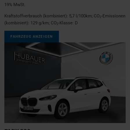
19% MwSt.
Kraftstoffverbrauch (kombiniert):
5,7 l/100km
;
CO
-Emissionen
2
(kombiniert):
129 g/km
;
CO
-Klasse:
D
2
FAHRZEUG ANZEIGEN