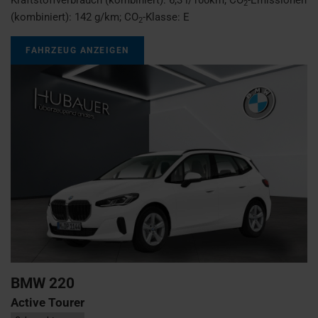
2
(kombiniert):
142 g/km
;
CO
-Klasse:
E
2
FAHRZEUG ANZEIGEN
BMW
220
Active Tourer