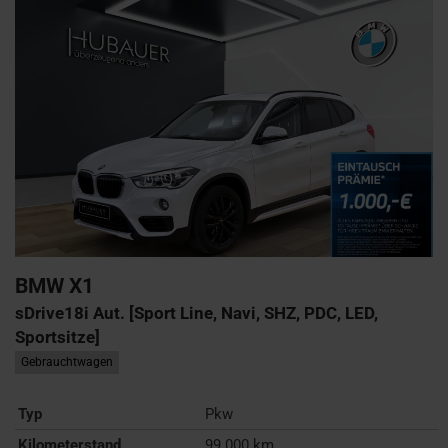
BMW
X1
sDrive18i Aut. [Sport Line, Navi, SHZ, PDC, LED,
Sportsitze]
Gebrauchtwagen
Typ
Pkw
Kilometerstand
99.000 km