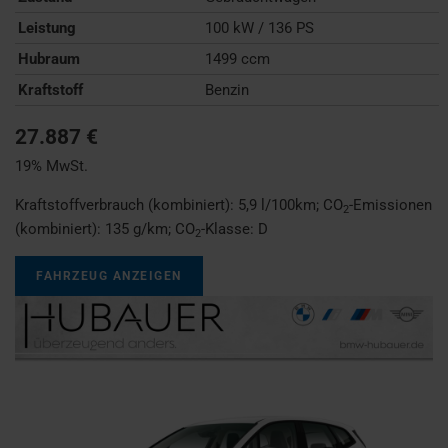
Leistung
100 kW / 136 PS
Hubraum
1499 ccm
Kraftstoff
Benzin
27.887 €
19% MwSt.
Kraftstoffverbrauch (kombiniert):
5,9 l/100km
;
CO
-Emissionen
2
(kombiniert):
135 g/km
;
CO
-Klasse:
D
2
FAHRZEUG ANZEIGEN