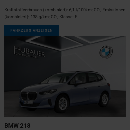
Kraftstoffverbrauch (kombiniert):
6,1 l/100km
;
CO
-Emissionen
2
(kombiniert):
138 g/km
;
CO
-Klasse:
E
2
FAHRZEUG ANZEIGEN
BMW
218