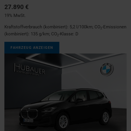
27.890 €
19% MwSt.
Kraftstoffverbrauch (kombiniert):
5,2 l/100km
;
CO
-Emissionen
2
(kombiniert):
135 g/km
;
CO
-Klasse:
D
2
FAHRZEUG ANZEIGEN