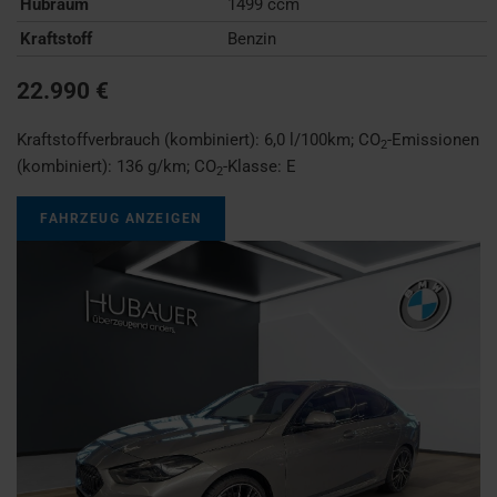
Hubraum
1499 ccm
Kraftstoff
Benzin
22.990 €
Kraftstoffverbrauch (kombiniert):
6,0 l/100km
;
CO
-Emissionen
2
(kombiniert):
136 g/km
;
CO
-Klasse:
E
2
FAHRZEUG ANZEIGEN