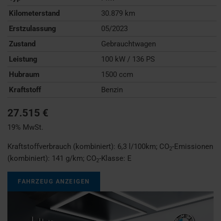
Kilometerstand
30.879 km
Erstzulassung
05/2023
Zustand
Gebrauchtwagen
Leistung
100 kW / 136 PS
Hubraum
1500 ccm
Kraftstoff
Benzin
27.515 €
19% MwSt.
Kraftstoffverbrauch (kombiniert):
6,3 l/100km
;
CO
-Emissionen
2
(kombiniert):
141 g/km
;
CO
-Klasse:
E
2
FAHRZEUG ANZEIGEN