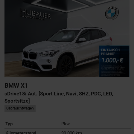
BMW
X1
sDrive18i Aut. [Sport Line, Navi, SHZ, PDC, LED,
Sportsitze]
Gebrauchtwagen
Typ
Pkw
Kilometerstand
99.000 km