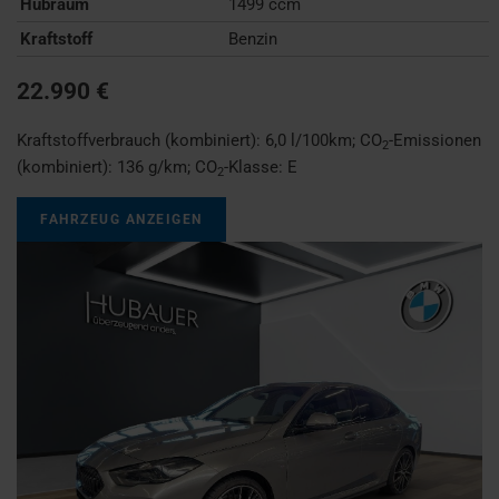
Hubraum
1499 ccm
Kraftstoff
Benzin
22.990 €
Kraftstoffverbrauch (kombiniert):
6,0 l/100km
;
CO
-Emissionen
2
(kombiniert):
136 g/km
;
CO
-Klasse:
E
2
FAHRZEUG ANZEIGEN