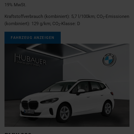
19% MwSt.
Kraftstoffverbrauch (kombiniert):
5,7 l/100km
;
CO
-Emissionen
2
(kombiniert):
129 g/km
;
CO
-Klasse:
D
2
FAHRZEUG ANZEIGEN