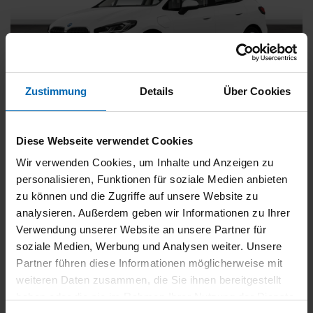
Zustimmung
Details
Über Cookies
BMW
225
xDrive Active Tourer [Navi, RFK, Aktivsitz]
Diese Webseite verwendet Cookies
Gebrauchtwagen
Wir verwenden Cookies, um Inhalte und Anzeigen zu
personalisieren, Funktionen für soziale Medien anbieten
Typ
Pkw
zu können und die Zugriffe auf unsere Website zu
Kilometerstand
54.750 km
analysieren. Außerdem geben wir Informationen zu Ihrer
Erstzulassung
05/2023
Verwendung unserer Website an unsere Partner für
Zustand
Gebrauchtwagen
soziale Medien, Werbung und Analysen weiter. Unsere
Partner führen diese Informationen möglicherweise mit
Leistung
180 kW / 245 PS
weiteren Daten zusammen, die Sie ihnen bereitgestellt
Hubraum
1499 ccm
haben oder die sie im Rahmen Ihrer Nutzung der Dienste
Kraftstoff
Hybrid (Benzin/Elektro)