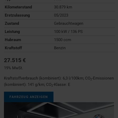
Kilometerstand
30.879 km
Erstzulassung
05/2023
Zustand
Gebrauchtwagen
Leistung
100 kW / 136 PS
Hubraum
1500 ccm
Kraftstoff
Benzin
27.515 €
19% MwSt.
Kraftstoffverbrauch (kombiniert):
6,3 l/100km
;
CO
-Emissionen
2
(kombiniert):
141 g/km
;
CO
-Klasse:
E
2
FAHRZEUG ANZEIGEN