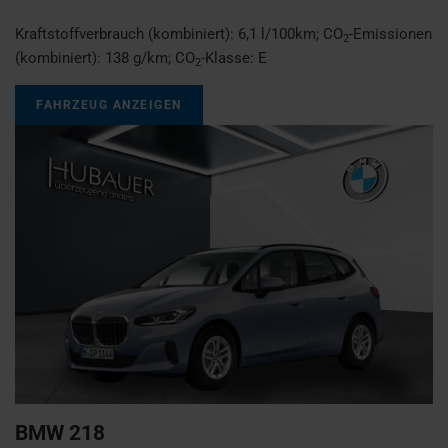
Kraftstoffverbrauch (kombiniert):
6,1 l/100km
;
CO
-Emissionen
2
(kombiniert):
138 g/km
;
CO
-Klasse:
E
2
FAHRZEUG ANZEIGEN
BMW
218