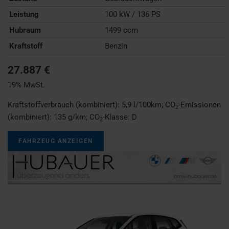
Leistung
100 kW / 136 PS
Hubraum
1499 ccm
Kraftstoff
Benzin
27.887 €
19% MwSt.
Kraftstoffverbrauch (kombiniert):
5,9 l/100km
;
CO
-Emissionen
2
(kombiniert):
135 g/km
;
CO
-Klasse:
D
2
FAHRZEUG ANZEIGEN