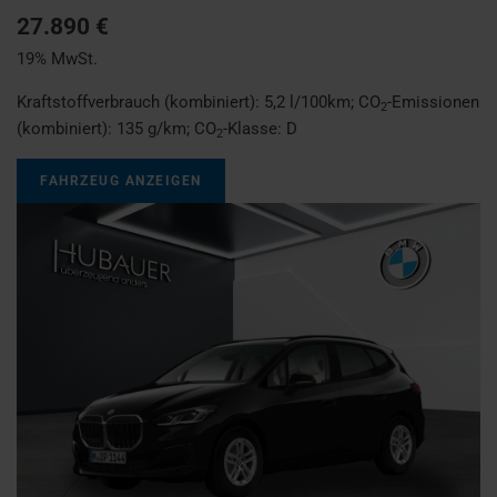
27.890 €
19% MwSt.
Kraftstoffverbrauch (kombiniert):
5,2 l/100km
;
CO
-Emissionen
2
(kombiniert):
135 g/km
;
CO
-Klasse:
D
2
FAHRZEUG ANZEIGEN