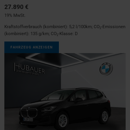
27.890 €
19% MwSt.
Kraftstoffverbrauch (kombiniert):
5,2 l/100km
;
CO
-Emissionen
2
(kombiniert):
135 g/km
;
CO
-Klasse:
D
2
FAHRZEUG ANZEIGEN