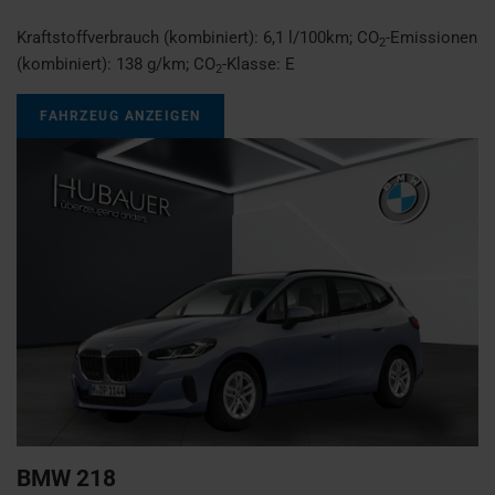
Kraftstoffverbrauch (kombiniert):
6,1 l/100km
;
CO
-Emissionen
2
(kombiniert):
138 g/km
;
CO
-Klasse:
E
2
FAHRZEUG ANZEIGEN
BMW
218