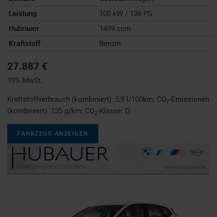
Leistung
100 kW / 136 PS
Hubraum
1499 ccm
Kraftstoff
Benzin
27.887 €
19% MwSt.
Kraftstoffverbrauch (kombiniert):
5,9 l/100km
;
CO
-Emissionen
2
(kombiniert):
135 g/km
;
CO
-Klasse:
D
2
FAHRZEUG ANZEIGEN