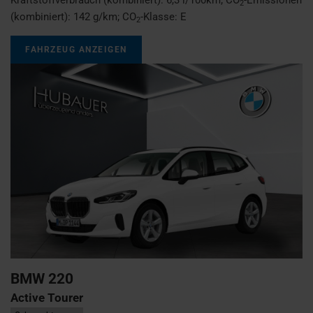
2
(kombiniert):
142 g/km
;
CO
-Klasse:
E
2
FAHRZEUG ANZEIGEN
BMW
220
Active Tourer