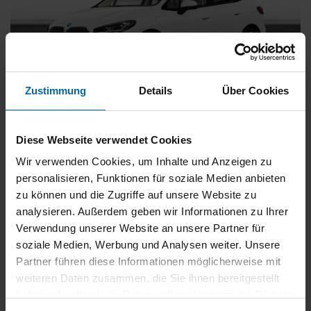
Zustimmung
Details
Über Cookies
BMW
225
xDrive Active Tourer [Navi, RFK, Aktivsitz]
Diese Webseite verwendet Cookies
Gebrauchtwagen
Wir verwenden Cookies, um Inhalte und Anzeigen zu
personalisieren, Funktionen für soziale Medien anbieten
Typ
Pkw
zu können und die Zugriffe auf unsere Website zu
Kilometerstand
54.750 km
analysieren. Außerdem geben wir Informationen zu Ihrer
Erstzulassung
05/2023
Verwendung unserer Website an unsere Partner für
Zustand
Gebrauchtwagen
soziale Medien, Werbung und Analysen weiter. Unsere
Partner führen diese Informationen möglicherweise mit
Leistung
180 kW / 245 PS
weiteren Daten zusammen, die Sie ihnen bereitgestellt
Hubraum
1499 ccm
haben oder die sie im Rahmen Ihrer Nutzung der Dienste
Kraftstoff
Hybrid (Benzin/Elektro)