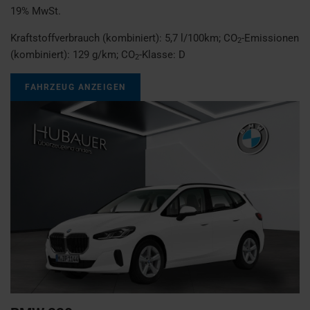
19% MwSt.
Kraftstoffverbrauch (kombiniert):
5,7 l/100km
;
CO
-Emissionen
2
(kombiniert):
129 g/km
;
CO
-Klasse:
D
2
FAHRZEUG ANZEIGEN