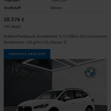
Hubraum
1500 ccm
Kraftstoff
Benzin
28.576 €
19% MwSt.
Kraftstoffverbrauch (kombiniert):
5,7 l/100km
;
CO
-Emissionen
2
(kombiniert):
130 g/km
;
CO
-Klasse:
D
2
FAHRZEUG ANZEIGEN