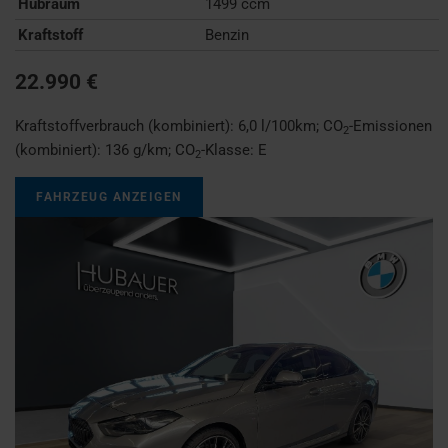
Hubraum
1499 ccm
Kraftstoff
Benzin
22.990 €
Kraftstoffverbrauch (kombiniert):
6,0 l/100km
;
CO
-Emissionen
2
(kombiniert):
136 g/km
;
CO
-Klasse:
E
2
FAHRZEUG ANZEIGEN