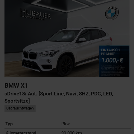
BMW
X1
sDrive18i Aut. [Sport Line, Navi, SHZ, PDC, LED,
Sportsitze]
Gebrauchtwagen
Typ
Pkw
Kilometerstand
99.000 km