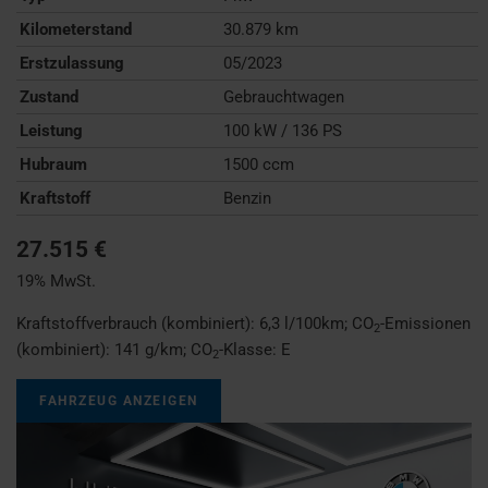
Kilometerstand
30.879 km
Erstzulassung
05/2023
Zustand
Gebrauchtwagen
Leistung
100 kW / 136 PS
Hubraum
1500 ccm
Kraftstoff
Benzin
27.515 €
19% MwSt.
Kraftstoffverbrauch (kombiniert):
6,3 l/100km
;
CO
-Emissionen
2
(kombiniert):
141 g/km
;
CO
-Klasse:
E
2
FAHRZEUG ANZEIGEN