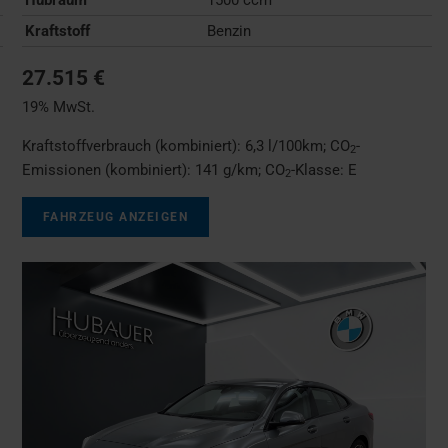
Kraftstoff
Benzin
27.515 €
19% MwSt.
Kraftstoffverbrauch (kombiniert):
6,3 l/100km
;
CO
-
2
Emissionen (kombiniert):
141 g/km
;
CO
-Klasse:
E
2
FAHRZEUG ANZEIGEN