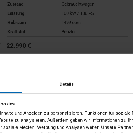
Zustand
Gebrauchtwagen
Leistung
100 kW / 136 PS
Hubraum
1499 ccm
Kraftstoff
Benzin
22.990 €
Kraftstoffverbrauch (kombiniert):
6,0 l/100km
;
CO
-
2
Emissionen (kombiniert):
136 g/km
;
CO
-Klasse:
E
2
FAHRZEUG ANZEIGEN
Details
Cookies
nhalte und Anzeigen zu personalisieren, Funktionen für soziale
Website zu analysieren. Außerdem geben wir Informationen zu I
r soziale Medien, Werbung und Analysen weiter. Unsere Partner