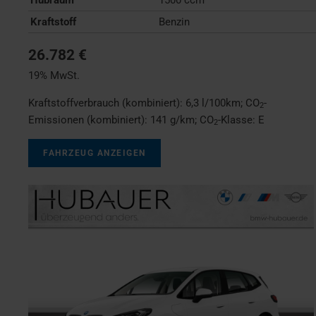
Kraftstoff
Benzin
26.782 €
19% MwSt.
Kraftstoffverbrauch (kombiniert):
6,3 l/100km
;
CO
-
2
Emissionen (kombiniert):
141 g/km
;
CO
-Klasse:
E
2
FAHRZEUG ANZEIGEN