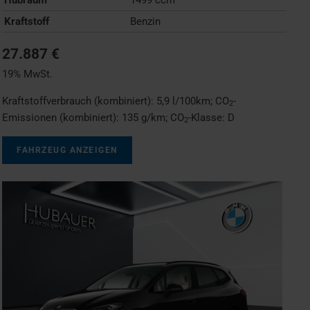
Kraftstoff
Benzin
27.887 €
19% MwSt.
Kraftstoffverbrauch (kombiniert):
5,9 l/100km
;
CO
-
2
Emissionen (kombiniert):
135 g/km
;
CO
-Klasse:
D
2
FAHRZEUG ANZEIGEN