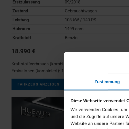
Erstzulassung
09/2018
Zustand
Gebrauchtwagen
Leistung
103 kW / 140 PS
Hubraum
1499 ccm
Kraftstoff
Benzin
18.990 €
Kraftstoffverbrauch (kombiniert):
7,0 l/100km
;
CO
-
2
Emissionen (kombiniert):
159 g/km
;
CO
-Klasse:
F
2
Zustimmung
FAHRZEUG ANZEIGEN
Diese Webseite verwendet 
Wir verwenden Cookies, um I
und die Zugriffe auf unsere 
Website an unsere Partner fü