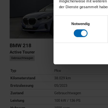
möglicherweise mit weiteren
der Dienste gesammelt habe
Einwilligungsauswahl
Notwendig
BMW
218
Active Tourer
Gebrauchtwagen
Typ
Pkw
Kilometerstand
38.029 km
Erstzulassung
05/2023
Zustand
Gebrauchtwagen
Leistung
100 kW / 136 PS
Hubraum
1500 ccm