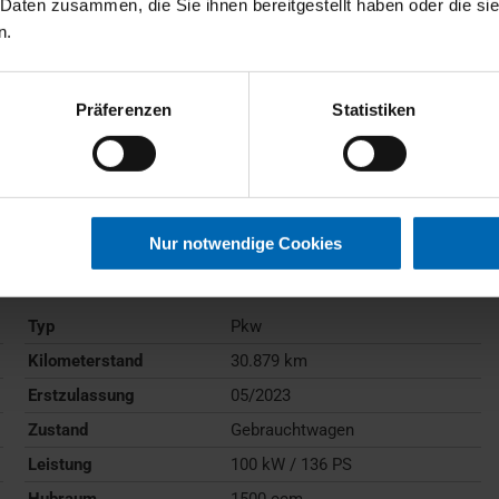
 Daten zusammen, die Sie ihnen bereitgestellt haben oder die s
n.
Präferenzen
Statistiken
BMW
218
Active Tourer
Nur notwendige Cookies
Gebrauchtwagen
Typ
Pkw
Kilometerstand
30.879 km
Erstzulassung
05/2023
Zustand
Gebrauchtwagen
Leistung
100 kW / 136 PS
Hubraum
1500 ccm