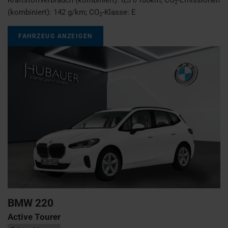
2
(kombiniert):
142 g/km
;
CO
-Klasse:
E
2
FAHRZEUG ANZEIGEN
BMW
220
Active Tourer