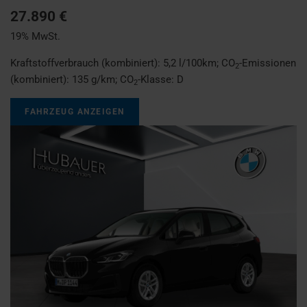
27.890 €
19% MwSt.
Kraftstoffverbrauch (kombiniert):
5,2 l/100km
;
CO
-Emissionen
2
(kombiniert):
135 g/km
;
CO
-Klasse:
D
2
FAHRZEUG ANZEIGEN