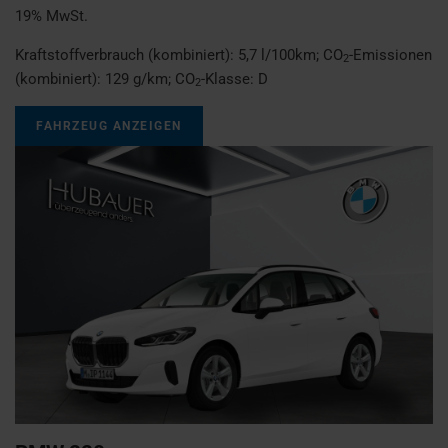
19% MwSt.
Kraftstoffverbrauch (kombiniert):
5,7 l/100km
;
CO
-Emissionen
2
(kombiniert):
129 g/km
;
CO
-Klasse:
D
2
FAHRZEUG ANZEIGEN