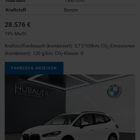
Hubraum
1500 ccm
Kraftstoff
Benzin
28.576 €
19% MwSt.
Kraftstoffverbrauch (kombiniert):
5,7 l/100km
;
CO
-Emissionen
2
(kombiniert):
130 g/km
;
CO
-Klasse:
D
2
FAHRZEUG ANZEIGEN