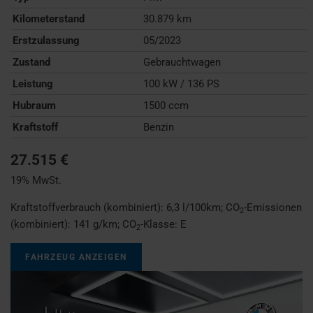
Kilometerstand
30.879 km
Erstzulassung
05/2023
Zustand
Gebrauchtwagen
Leistung
100 kW / 136 PS
Hubraum
1500 ccm
Kraftstoff
Benzin
27.515 €
19% MwSt.
Kraftstoffverbrauch (kombiniert):
6,3 l/100km
;
CO
-Emissionen
2
(kombiniert):
141 g/km
;
CO
-Klasse:
E
2
FAHRZEUG ANZEIGEN