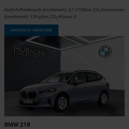
Kraftstoffverbrauch (kombiniert):
6,1 l/100km
;
CO
-Emissionen
2
(kombiniert):
138 g/km
;
CO
-Klasse:
E
2
FAHRZEUG ANZEIGEN
BMW
218