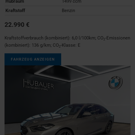
Hubraum
1499 ccm
Kraftstoff
Benzin
22.990 €
Kraftstoffverbrauch (kombiniert):
6,0 l/100km
;
CO
-Emissionen
2
(kombiniert):
136 g/km
;
CO
-Klasse:
E
2
FAHRZEUG ANZEIGEN