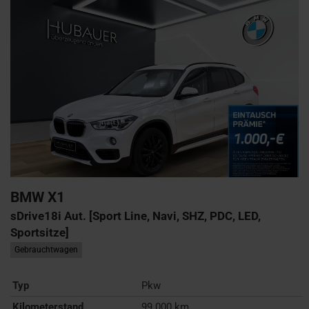
BMW
X1
sDrive18i Aut. [Sport Line, Navi, SHZ, PDC, LED,
Sportsitze]
Gebrauchtwagen
Typ
Pkw
Kilometerstand
99.000 km