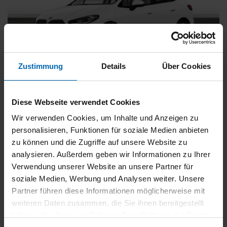
Zustimmung
Details
Über Cookies
BMW
225
xDrive Active Tourer [Navi, RFK, Aktivsitz]
Diese Webseite verwendet Cookies
Gebrauchtwagen
Wir verwenden Cookies, um Inhalte und Anzeigen zu
personalisieren, Funktionen für soziale Medien anbieten
Typ
Pkw
zu können und die Zugriffe auf unsere Website zu
Kilometerstand
54.750 km
analysieren. Außerdem geben wir Informationen zu Ihrer
Erstzulassung
05/2023
Verwendung unserer Website an unsere Partner für
Zustand
Gebrauchtwagen
soziale Medien, Werbung und Analysen weiter. Unsere
Partner führen diese Informationen möglicherweise mit
Leistung
180 kW / 245 PS
weiteren Daten zusammen, die Sie ihnen bereitgestellt
Hubraum
1499 ccm
haben oder die sie im Rahmen Ihrer Nutzung der Dienste
Kraftstoff
Hybrid (Benzin/Elektro)