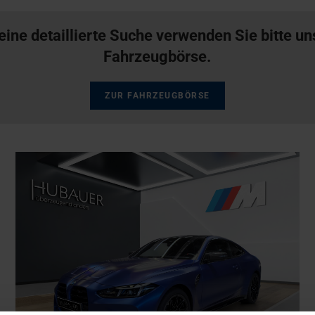
eine detaillierte Suche verwenden Sie bitte u
Fahrzeugbörse.
ZUR FAHRZEUGBÖRSE