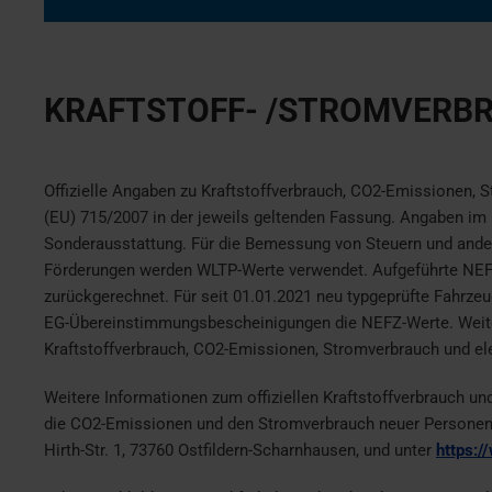
KRAFTSTOFF- /STROMVERBR
Offizielle Angaben zu Kraftstoffverbrauch, CO2-Emissionen,
(EU) 715/2007 in der jeweils geltenden Fassung. Angaben im 
Sonderausstattung. Für die Bemessung von Steuern und ander
Förderungen werden WLTP-Werte verwendet. Aufgeführte NEFZ
zurückgerechnet. Für seit 01.01.2021 neu typgeprüfte Fahrze
EG-Übereinstimmungsbescheinigungen die NEFZ-Werte. Weite
Kraftstoffverbrauch, CO2-Emissionen, Stromverbrauch und el
Weitere Informationen zum offiziellen Kraftstoffverbrauch u
die CO2-Emissionen und den Stromverbrauch neuer Personenk
Hirth-Str. 1, 73760 Ostfildern-Scharnhausen, und unter
https:/