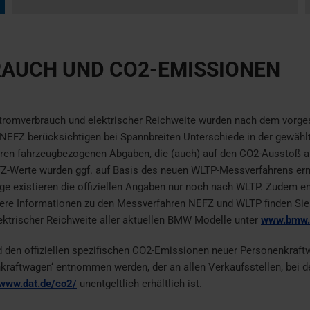
AUCH UND CO2-EMISSIONEN
 Stromverbrauch und elektrischer Reichweite wurden nach dem vorg
NEFZ berücksichtigen bei Spannbreiten Unterschiede in der gewähl
en fahrzeugbezogenen Abgaben, die (auch) auf den CO2-Ausstoß abs
-Werte wurden ggf. auf Basis des neuen WLTP-Messverfahrens ermi
uge existieren die offiziellen Angaben nur noch nach WLTP. Zudem e
re Informationen zu den Messverfahren NEFZ und WLTP finden Sie
ektrischer Reichweite aller aktuellen BMW Modelle unter
www.bmw.d
nd den offiziellen spezifischen CO2-Emissionen neuer Personenkraft
raftwagen‘ entnommen werden, der an allen Verkaufsstellen, bei 
/www.dat.de/co2/
unentgeltlich erhältlich ist.