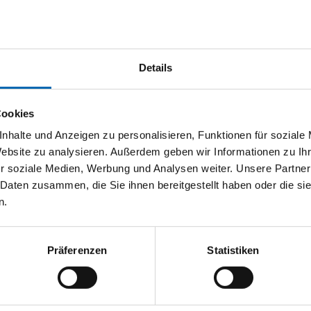
BMW
M4
Competition Coupé xDrive [Individual, Carbon, HUD]
Details
Neuwagen
Cookies
Typ
Pkw
nhalte und Anzeigen zu personalisieren, Funktionen für soziale
Kilometerstand
5 km
Website zu analysieren. Außerdem geben wir Informationen zu I
Zustand
Neuwagen
r soziale Medien, Werbung und Analysen weiter. Unsere Partner
Leistung
390 kW / 530 PS
 Daten zusammen, die Sie ihnen bereitgestellt haben oder die s
n.
Hubraum
2993 ccm
Kraftstoff
Benzin
Präferenzen
Statistiken
99.219 €
19% MwSt.
Kraftstoffverbrauch (kombiniert):
10,1 l/100km
;
CO
-
2