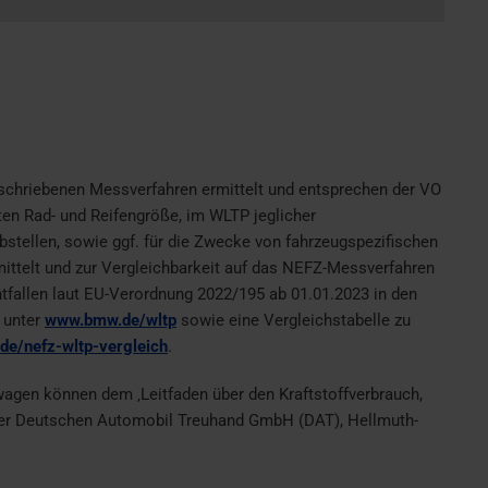
eschriebenen Messverfahren ermittelt und entsprechen der VO
ten Rad- und Reifengröße, im WLTP jeglicher
tellen, sowie ggf. für die Zwecke von fahrzeugspezifischen
ttelt und zur Vergleichbarkeit auf das NEFZ-Messverfahren
ntfallen laut EU-Verordnung 2022/195 ab 01.01.2023 in den
 unter
www.bmw.de/wltp
sowie eine Vergleichstabelle zu
e/nefz-wltp-vergleich
.
wagen können dem ‚Leitfaden über den Kraftstoffverbrauch,
der Deutschen Automobil Treuhand GmbH (DAT), Hellmuth-