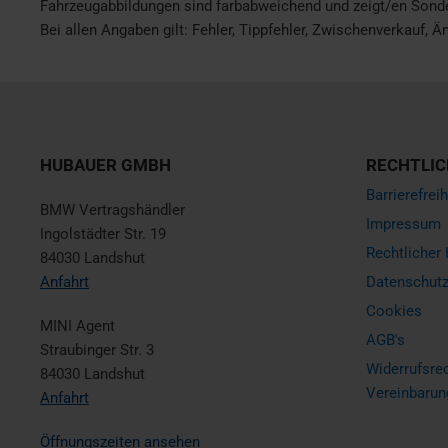
Fahrzeugabbildungen sind farbabweichend und zeigt/en Sond
Bei allen Angaben gilt: Fehler, Tippfehler, Zwischenverkauf, 
HUBAUER GMBH
RECHTLIC
Barrierefreih
BMW Vertragshändler
Impressum
Ingolstädter Str. 19
Rechtlicher
84030 Landshut
Anfahrt
Datenschut
Cookies
MINI Agent
AGB's
Straubinger Str. 3
Widerrufsrec
84030 Landshut
Vereinbarun
Anfahrt
Öffnungszeiten ansehen