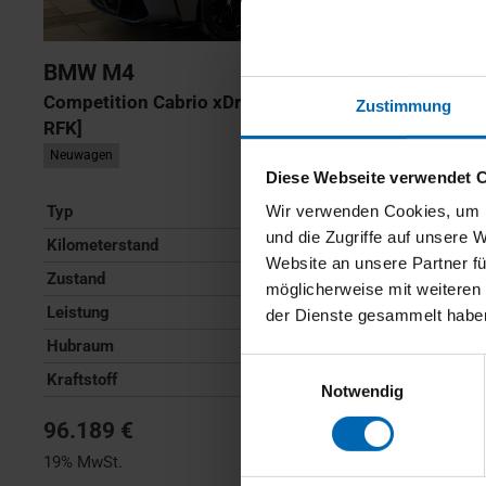
BMW
M4
Competition Cabrio xDrive [HUD, ACC, h&k Sound,
Zustimmung
RFK]
Neuwagen
Diese Webseite verwendet 
Typ
Pkw
Wir verwenden Cookies, um I
und die Zugriffe auf unsere 
Kilometerstand
5 km
Website an unsere Partner fü
Zustand
Neuwagen
möglicherweise mit weiteren
Leistung
390 kW / 530 PS
der Dienste gesammelt habe
Hubraum
2993 ccm
Einwilligungsauswahl
Kraftstoff
Benzin
Notwendig
96.189 €
19% MwSt.