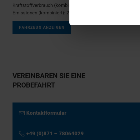
Kraftstoffverbrauch (kombiniert):
10,3 l/100km
;
CO
-
2
Emissionen (kombiniert):
233 g/km
;
CO
-Klasse:
G
2
FAHRZEUG ANZEIGEN
VEREINBAREN SIE EINE
PROBEFAHRT
Kontaktformular
+49 (0)871 – 78064029