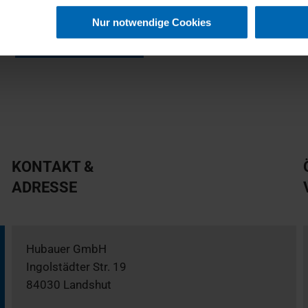
Emissionen (kombiniert):
229 g/km
;
CO
-Klasse:
G
2
Nur notwendige Cookies
FAHRZEUG ANZEIGEN
KONTAKT &
ADRESSE
Hubauer GmbH
Ingolstädter Str. 19
84030 Landshut