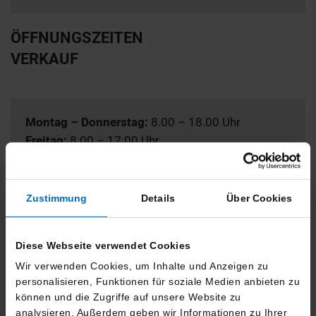
ÖFFNUNGSZEITEN
VERKAUF
Montag – Donnerstag:
8.00 – 18.00 Uhr
Freitag:
8.00 – 17.00 Uhr
Samstag:
9.00 – 13.00 Uhr
Zustimmung
Details
Über Cookies
Diese Webseite verwendet Cookies
KRAFTSTOFF-
Wir verwenden Cookies, um Inhalte und Anzeigen zu
/STROMVERBRAUCH UND CO2-
personalisieren, Funktionen für soziale Medien anbieten zu
EMISSIONEN
können und die Zugriffe auf unsere Website zu
analysieren. Außerdem geben wir Informationen zu Ihrer