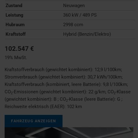
Zustand
Neuwagen
Leistung
360 kW / 489 PS
Hubraum
2998 ccm
Kraftstoff
Hybrid (Benzin/Elektro)
102.547 €
19% MwSt.
Kraftstoffverbrauch (gewichtet kombiniert):
12,9 l/100km
;
Stromverbrauch (gewichtet kombiniert):
30,7 kWh/100km
;
Kraftstoffverbrauch (kombiniert, leere Batterie):
9,8 l/100km
;
CO
-Emissionen (gewichtet kombiniert):
22 g/km
;
CO
-Klasse
2
2
(gewichtet kombiniert):
B
;
CO
-Klasse (leere Batterie):
G
;
2
Reichweite elektrisch (EAER):
102 km
FAHRZEUG ANZEIGEN