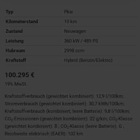
Typ
Pkw
Kilometerstand
10 km
Zustand
Neuwagen
Leistung
360 kW / 489 PS
Hubraum
2998 ccm
Kraftstoff
Hybrid (Benzin/Elektro)
100.295 €
19% MwSt.
Kraftstoffverbrauch (gewichtet kombiniert):
12,9 l/100km
;
Stromverbrauch (gewichtet kombiniert):
30,7 kWh/100km
;
Kraftstoffverbrauch (kombiniert, leere Batterie):
9,8 l/100km
;
CO
-Emissionen (gewichtet kombiniert):
22 g/km
;
CO
-Klasse
2
2
(gewichtet kombiniert):
B
;
CO
-Klasse (leere Batterie):
G
;
2
Reichweite elektrisch (EAER):
102 km