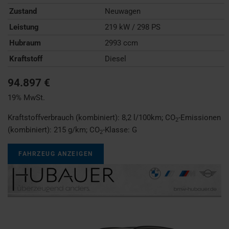
Zustand
Neuwagen
Leistung
219 kW / 298 PS
Hubraum
2993 ccm
Kraftstoff
Diesel
94.897 €
19% MwSt.
Kraftstoffverbrauch (kombiniert):
8,2 l/100km
;
CO
-Emissionen
2
(kombiniert):
215 g/km
;
CO
-Klasse:
G
2
FAHRZEUG ANZEIGEN