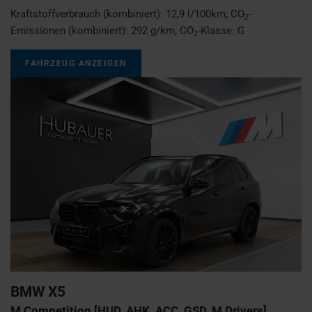
Kraftstoffverbrauch (kombiniert):
12,9 l/100km
;
CO
-
2
Emissionen (kombiniert):
292 g/km
;
CO
-Klasse:
G
2
FAHRZEUG ANZEIGEN
BMW
X5
M Competition [HUD, AHK, ACC, GSD, M Drivers]