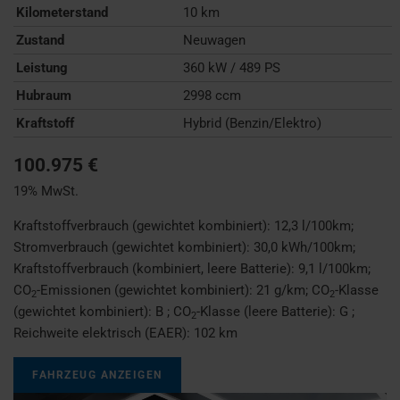
Kilometerstand
10 km
Zustand
Neuwagen
Leistung
360 kW / 489 PS
Hubraum
2998 ccm
Kraftstoff
Hybrid (Benzin/Elektro)
100.975 €
19% MwSt.
Kraftstoffverbrauch (gewichtet kombiniert):
12,3 l/100km
;
Stromverbrauch (gewichtet kombiniert):
30,0 kWh/100km
;
Kraftstoffverbrauch (kombiniert, leere Batterie):
9,1 l/100km
;
CO
-Emissionen (gewichtet kombiniert):
21 g/km
;
CO
-Klasse
2
2
(gewichtet kombiniert):
B
;
CO
-Klasse (leere Batterie):
G
;
2
Reichweite elektrisch (EAER):
102 km
FAHRZEUG ANZEIGEN