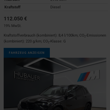
Kraftstoff
Diesel
112.050 €
19% MwSt.
Kraftstoffverbrauch (kombiniert):
8,4 l/100km
;
CO
-Emissionen
2
(kombiniert):
220 g/km
;
CO
-Klasse:
G
2
FAHRZEUG ANZEIGEN