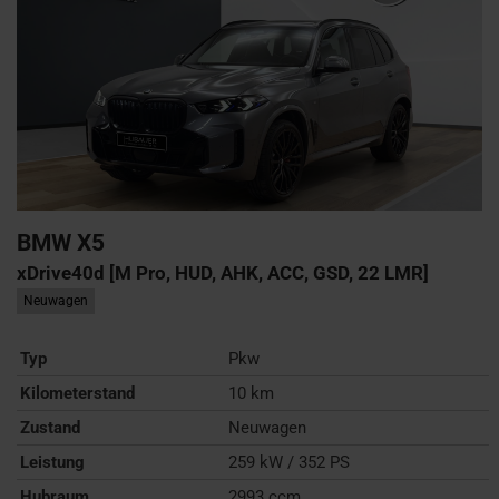
BMW
X5
xDrive40d [M Pro, HUD, AHK, ACC, GSD, 22 LMR]
Neuwagen
Typ
Pkw
Kilometerstand
10 km
Zustand
Neuwagen
Leistung
259 kW / 352 PS
Hubraum
2993 ccm