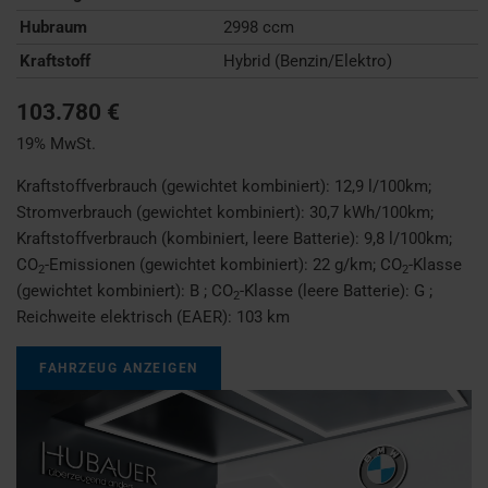
Hubraum
2998 ccm
Kraftstoff
Hybrid (Benzin/Elektro)
103.780 €
19% MwSt.
Kraftstoffverbrauch (gewichtet kombiniert):
12,9 l/100km
;
Stromverbrauch (gewichtet kombiniert):
30,7 kWh/100km
;
Kraftstoffverbrauch (kombiniert, leere Batterie):
9,8 l/100km
;
CO
-Emissionen (gewichtet kombiniert):
22 g/km
;
CO
-Klasse
2
2
(gewichtet kombiniert):
B
;
CO
-Klasse (leere Batterie):
G
;
2
Reichweite elektrisch (EAER):
103 km
FAHRZEUG ANZEIGEN