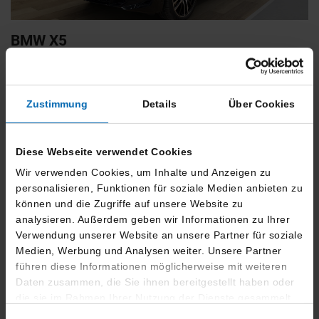
BMW
X5
xDrive30d [M Sport, HUD, AHK, ACC, 22 LMR]
Neuwagen
Zustimmung
Details
Über Cookies
Typ
Pkw
Kilometerstand
10 km
Diese Webseite verwendet Cookies
Zustand
Neuwagen
Wir verwenden Cookies, um Inhalte und Anzeigen zu
Leistung
219 kW / 298 PS
personalisieren, Funktionen für soziale Medien anbieten zu
Hubraum
2993 ccm
können und die Zugriffe auf unsere Website zu
analysieren. Außerdem geben wir Informationen zu Ihrer
Kraftstoff
Diesel
Verwendung unserer Website an unsere Partner für soziale
Medien, Werbung und Analysen weiter. Unsere Partner
94.999 €
führen diese Informationen möglicherweise mit weiteren
19% MwSt.
Daten zusammen, die Sie ihnen bereitgestellt haben oder
die sie im Rahmen Ihrer Nutzung der Dienste gesammelt
Kraftstoffverbrauch (kombiniert):
8,2 l/100km
;
CO
-Emissionen
2
haben.