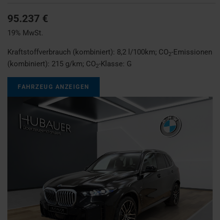
95.237 €
19% MwSt.
Kraftstoffverbrauch (kombiniert):
8,2 l/100km
;
CO
-Emissionen
2
(kombiniert):
215 g/km
;
CO
-Klasse:
G
2
FAHRZEUG ANZEIGEN