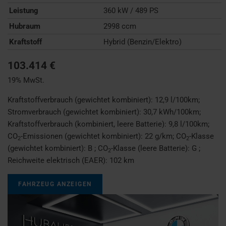
Leistung
360 kW / 489 PS
Hubraum
2998 ccm
Kraftstoff
Hybrid (Benzin/Elektro)
103.414 €
19% MwSt.
Kraftstoffverbrauch (gewichtet kombiniert):
12,9 l/100km
;
Stromverbrauch (gewichtet kombiniert):
30,7 kWh/100km
;
Kraftstoffverbrauch (kombiniert, leere Batterie):
9,8 l/100km
;
CO
-Emissionen (gewichtet kombiniert):
22 g/km
;
CO
-Klasse
2
2
(gewichtet kombiniert):
B
;
CO
-Klasse (leere Batterie):
G
;
2
Reichweite elektrisch (EAER):
102 km
FAHRZEUG ANZEIGEN