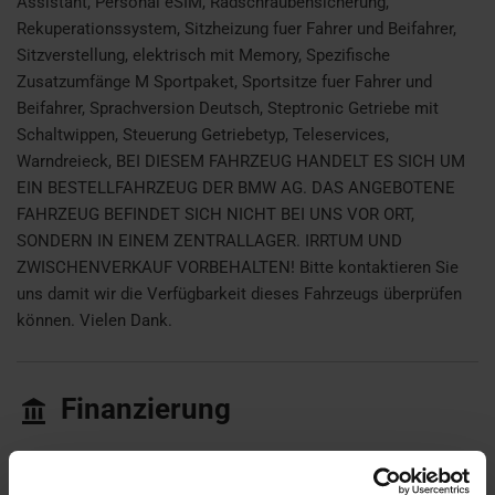
Assistant, Personal eSIM, Radschraubensicherung,
Rekuperationssystem, Sitzheizung fuer Fahrer und Beifahrer,
Sitzverstellung, elektrisch mit Memory, Spezifische
Zusatzumfänge M Sportpaket, Sportsitze fuer Fahrer und
Beifahrer, Sprachversion Deutsch, Steptronic Getriebe mit
Schaltwippen, Steuerung Getriebetyp, Teleservices,
Warndreieck, BEI DIESEM FAHRZEUG HANDELT ES SICH UM
EIN BESTELLFAHRZEUG DER BMW AG. DAS ANGEBOTENE
FAHRZEUG BEFINDET SICH NICHT BEI UNS VOR ORT,
SONDERN IN EINEM ZENTRALLAGER. IRRTUM UND
ZWISCHENVERKAUF VORBEHALTEN! Bitte kontaktieren Sie
uns damit wir die Verfügbarkeit dieses Fahrzeugs überprüfen
können. Vielen Dank.
Finanzierung
500,- €
36 Monate
7.268,- €