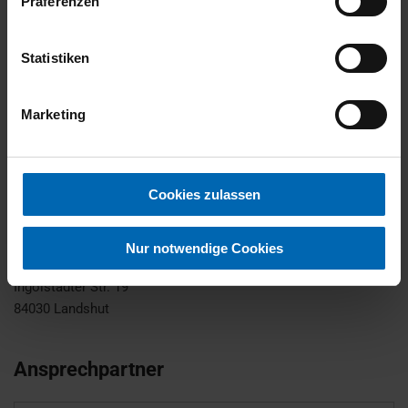
Präferenzen
Erstattung Minderkilometer
0,07 €
Kosten Mehrkilometer
0,10 €
Statistiken
Effektiver Jahreszins
6,16 %
Sollzinssatz p.A.
5,99 %
BMW Bank GmbH -
Marketing
Lilienthalallee 26 -
Bank
80939 München
Cookies zulassen
Kontaktdaten
Nur notwendige Cookies
Hubauer GmbH - JGA
Ingolstädter Str. 19
84030
Landshut
Ansprechpartner