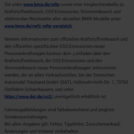
Sie unter
www.bmw.de/wltp
sowie eine Vergleichstabelle zu
Kraftstoffverbrauch, CO2-Emissionen, Stromverbrauch und
elektrischer Reichweite aller aktuellen BMW Modelle unter
www.bmw.de/nefz-wltp-vergleich
.
Weitere Informationen zum offiziellen Kraftstoffverbrauch und
den offiziellen spezifischen CO2-Emissionen neuer
Personenkraftwagen können dem ‚Leitfaden über den
Kraftstoffverbrauch, die CO2-Emissionen und den
Stromverbrauch neuer Personenkraftwagen‘ entnommen
werden, der an allen Verkaufsstellen, bei der Deutschen
Automobil Treuhand GmbH (DAT), Hellmuth-Hirth-Str. 1, 73760
Ostfildern-Scharnhausen, und unter
https://www.dat.de/co2/
unentgeltlich erhältlich ist.
Fahrzeugabbildungen sind farbabweichend und zeigt/en
Sonderausstattungen.
Bei allen Angaben gilt: Fehler, Tippfehler, Zwischenverkauf,
Änderungen und Irrtümer vorbehalten.