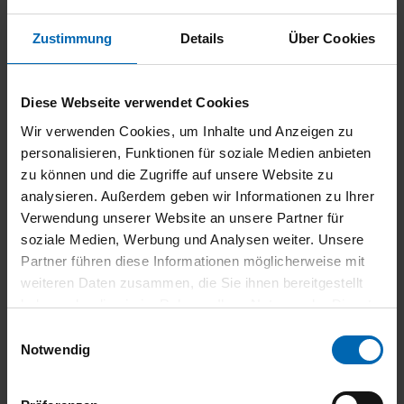
mtl. Rate
Laufzeit
Anzahlung
Zustimmung
Details
Über Cookies
43.169,- €
41.188,- €
25.682,- €
Darlehensgesamtbetrag
Nettodarlehensbetrag
Schlussrate
Diese Webseite verwendet Cookies
Bearbeitungsgebühr
0.00,-
Wir verwenden Cookies, um Inhalte und Anzeigen zu
Effektiver Jahreszins
1.97 %
personalisieren, Funktionen für soziale Medien anbieten
Sollzinssatz p.A.
1.99 %
BMW Bank GmbH -
zu können und die Zugriffe auf unsere Website zu
Lilienthalallee 26 -
analysieren. Außerdem geben wir Informationen zu Ihrer
Bank
80939 München
Verwendung unserer Website an unsere Partner für
soziale Medien, Werbung und Analysen weiter. Unsere
Leasing
Partner führen diese Informationen möglicherweise mit
weiteren Daten zusammen, die Sie ihnen bereitgestellt
haben oder die sie im Rahmen Ihrer Nutzung der Dienste
320,- €
36 Monate
13.228,- €
gesammelt haben.
mtl. Rate brutto
Laufzeit
Anzahlung
Einwilligungsauswahl
Notwendig
24.746,- €
35.228,- €
30.000 km
Gesamtbetrag
Nettokreditbetrag
Laufleistung