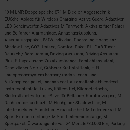
19 M LMR Doppelspeiche 871 M Bicolor, Abgastechnik
EU6d/e, Ablage für Wireless Charging, Active Guard, Adaptiver
LED-Scheinwerfer, Adaptives M Fahrwerk, Aktivsitz fuer Fahrer
und Beifahrer, Alarmanlage, Anhaengerkupplung,
Ausstattungspaket, BMW Individual Dachreling Hochglanz
Shadow Line, CO2 Umfang, Comfort Paket EU, DAB-Tuner,
Deutsch / Bordliteratur, Driving Assistant, Driving Assistant
Plus, EU-spezifische Zusatzumfaenge, Fernlichtassistent,
Gesetzlicher Notruf, Größerer Kraftstofftank, HiFi-
Lautsprechersystem harman/kardon, Innen- und
Außenspiegelpaket, Innenspiegel, automatisch abblendend,
Instrumententafel Luxury, Kältemittel, Kilometertacho,
Kindersitzbefestigung i-Sitze für Beifahrer, Komfortzugang, M
Dachhimmel anthrazit, M Hochglanz Shadow Line, M
Interieurleisten Aluminium Hexacube hell, M Lederlenkrad, M
Sport Exterieurumfänge, M Sport Interieurumfänge, M
Sportpaket, Ölwartungsintervall 24 Monate/30.000 km, Parking