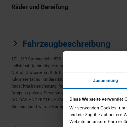
Räder und Bereifung
Fahrzeugbeschreibung
17'' LMR Sternspeiche 875, Abgastechnik EU6d/e, Ablage für
Individual Dachreling Hochglanz Shadow Line, CO2 Umfang, DA
Notruf, Größerer Kraftstofftank, Innen- und Außenspiegelpaket
Kilometertacho, Kindersitzbefestigung i-Sitze für Beifahrer
Zustimmung
Radschraubensicherung, Rekuperationssystem, Sitzheizung fue
Doppelkupplung, Steuerung Getriebetyp, Teleservices, Vo
Diese Webseite verwendet 
AG. DAS ANGEBOTENE FAHRZEUG BEFINDET SICH NICHT BE
Sie uns damit wir die Verfügbarkeit dieses Fahrzeugs überpr
Wir verwenden Cookies, um I
und die Zugriffe auf unsere 
Website an unsere Partner fü