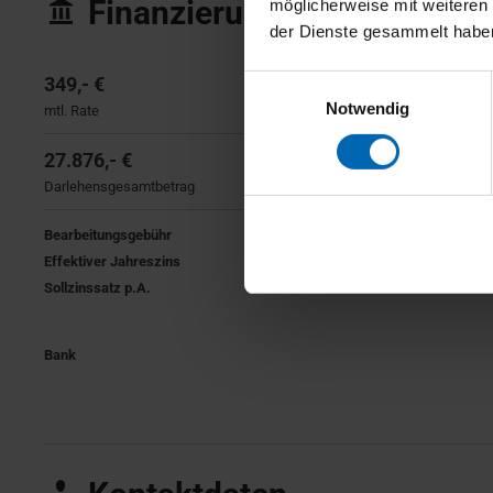
Finanzierung
möglicherweise mit weiteren
der Dienste gesammelt habe
349,- €
36 Monate
Einwilligungsauswahl
Notwendig
mtl. Rate
Laufzeit
27.876,- €
26.623,- €
Darlehensgesamtbetrag
Nettodarlehensbetrag
Bearbeitungsgebühr
Effektiver Jahreszins
Sollzinssatz p.A.
Bank