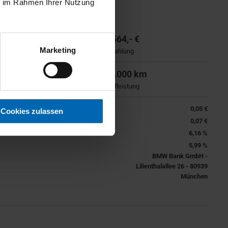
ie im Rahmen Ihrer Nutzung
36 Monate
9.564,- €
Marketing
Laufzeit
Anzahlung
21.757,- €
30.000 km
Nettokreditbetrag
Laufleistung
0,05 €
Cookies zulassen
0,07 €
6,16 %
5,99 %
BMW Bank GmbH -
Lilienthalallee 26 - 80939
München