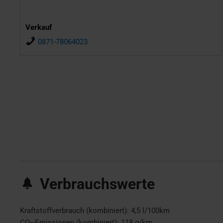
Verkauf
0871-78064023
Verbrauchswerte
Kraftstoffverbrauch (kombiniert):
4,5 l/100km
CO
-Emissionen (kombiniert):
118 g/km