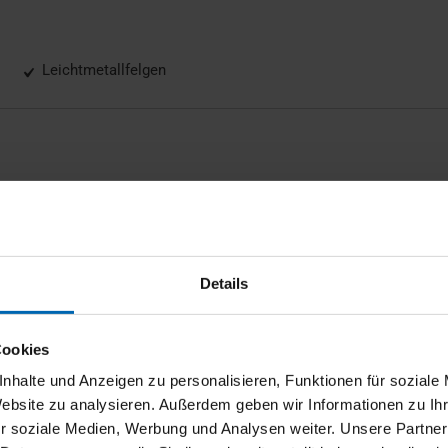
Leichtmetallfelgen
 Wireless Charging, Active Guard, Adaptiver LED-Scheinwerfer, Al
B-Tuner, Deutsch / Bordliteratur, Deutschland-Ausfuehrung, EU-spe
, Innenspiegel, automatisch abblendend, Instrumententafel Luxury, In
, Komfortzugang, M Hochglanz Shadow Line, Ölwartungsintervall 24 M
Details
r Fahrer und Beifahrer, Sitzverstellung für Fondsitze, Sonnenschut
rbereitung Driving Assistant Plus, Warndreieck, BEI DIESEM F
Cookies
I UNS VOR ORT, SONDERN IN EINEM ZENTRALLAGER. IRRTUM UN
üfen können. Vielen Dank.
nhalte und Anzeigen zu personalisieren, Funktionen für soziale
Website zu analysieren. Außerdem geben wir Informationen zu I
r soziale Medien, Werbung und Analysen weiter. Unsere Partner