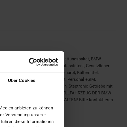
armanlage, Anhaengerkupplung, Ausstattungspaket, BMW
zifische Zusatzumfaenge, Fernlichtassistent, Gesetzlicher
terieurleisten Quarzsilber matt genarbt, Kältemittel,
onate/30.000 km, Parking Assistant, Personal eSIM,
Über Cookies
zverglasung, Sprachversion Deutsch, Steptronic Getriebe mit
AHRZEUG HANDELT ES SICH UM EIN BESTELLFAHRZEUG DER BMW
D ZWISCHENVERKAUF VORBEHALTEN! Bitte kontaktieren
 Medien anbieten zu können
hrer Verwendung unserer
 führen diese Informationen