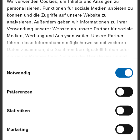
84030 Landshut
Wir verwenden Cookies, um Inhalte und Anzeigen zu
personalisieren, Funktionen für soziale Medien anbieten zu
Anfahrt
können und die Zugriffe auf unsere Website zu
analysieren. Außerdem geben wir Informationen zu Ihrer
Öffnungszeiten ansehen
Verwendung unserer Website an unsere Partner für soziale
Medien, Werbung und Analysen weiter. Unsere Partner
RECHTLICHE INFORMATIONEN
führen diese Informationen möglicherweise mit weiteren
Barrierefreiheit
Daten zusammen, die Sie ihnen bereitgestellt haben oder
Impressum
die sie im Rahmen Ihrer Nutzung der Dienste gesammelt
haben.
Rechtlicher Hinweis
Einwilligungsauswahl
Datenschutz
Notwendig
Cookies
AGB's
Präferenzen
Widerrufsrecht zur Online Termin Vereinbarung
Statistiken
FOLLOW US
Facebook
Marketing
Instagram